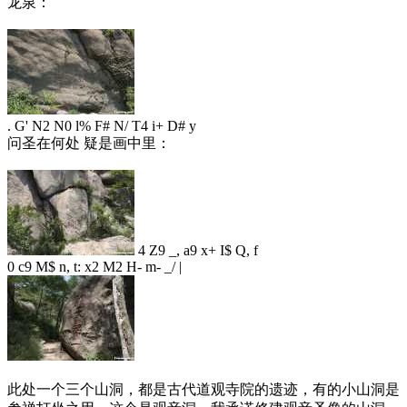
龙泉：
. G' N2 N0 l% F# N/ T4 i+ D# y
问圣在何处 疑是画中里：
4 Z9 _, a9 x+ I$ Q, f
0 c9 M$ n, t: x2 M2 H- m- _/ |
此处一个三个山洞，都是古代道观寺院的遗迹，有的小山洞是