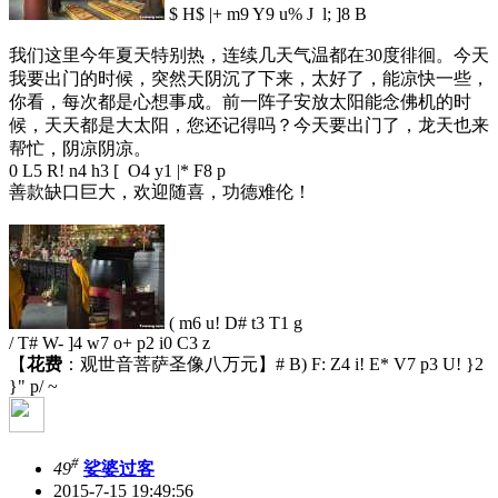
$ H$ |+ m9 Y9 u% J l; ]8 B
我们这里今年夏天特别热，连续几天气温都在30度徘徊。今天
我要出门的时候，突然天阴沉了下来，太好了，能凉快一些，
你看，每次都是心想事成。前一阵子安放太阳能念佛机的时
候，天天都是大太阳，您还记得吗？今天要出门了，龙天也来
帮忙，阴凉阴凉。
0 L5 R! n4 h3 [ O4 y1 |* F8 p
善款缺口巨大，欢迎随喜，功德难伦！
( m6 u! D# t3 T1 g
/ T# W- ]4 w7 o+ p2 i0 C3 z
【
花费
：观世音菩萨圣像八万元】
# B) F: Z4 i! E* V7 p3 U! }2
}" p/ ~
#
49
娑婆过客
2015-7-15 19:49:56