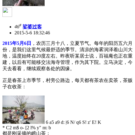
#
46
娑婆过客
2015-5-6 18:32:46
2015年5月6日
，农历三月十八，立夏节气。每年的阳历五六月
份，是我们这里气候最舒适的季节。清凉的海雾润泽着山川大
地，温度始终在20度左右。昨夜听某居士说，百福庵也正在重
建，以后有可能移交法海寺管理，作为其下院。立马决定，今
天去看看，继续观察各处的因缘。
正是春茶上市季节，村旁公路边，每天都有茶农在卖茶，茶贩
子在收茶：
6 a5 a9 d: |6 N/ q6 S! z' E! K
* C2 m$ o- [2 l% y" m: b
都是刚采摘的崂山茶：