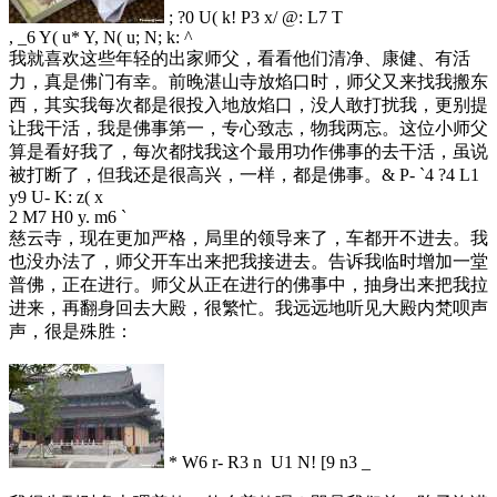
; ?0 U( k! P3 x/ @: L7 T
, _6 Y( u* Y, N( u; N; k: ^
我就喜欢这些年轻的出家师父，看看他们清净、康健、有活
力，真是佛门有幸。前晚湛山寺放焰口时，师父又来找我搬东
西，其实我每次都是很投入地放焰口，没人敢打扰我，更别提
让我干活，我是佛事第一，专心致志，物我两忘。这位小师父
算是看好我了，每次都找我这个最用功作佛事的去干活，虽说
被打断了，但我还是很高兴，一样，都是佛事。
& P- `4 ?4 L1
y9 U- K: z( x
2 M7 H0 y. m6 `
慈云寺，现在更加严格，局里的领导来了，车都开不进去。我
也没办法了，师父开车出来把我接进去。告诉我临时增加一堂
普佛，正在进行。师父从正在进行的佛事中，抽身出来把我拉
进来，再翻身回去大殿，很繁忙。我远远地听见大殿内梵呗声
声，很是殊胜：
* W6 r- R3 n U1 N! [9 n3 _