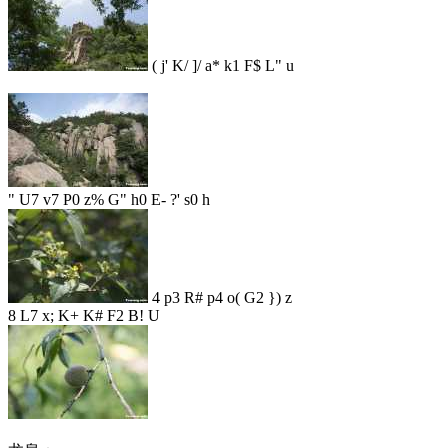
( j' K/ ]/ a* k1 F$ L" u
" U7 v7 P0 z% G" h0 E- ?' s0 h
4 p3 R# p4 o( G2 }) z
8 L7 x; K+ K# F2 B! U