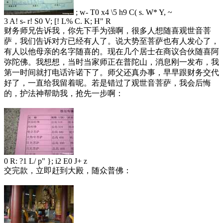
; w- T0 x4 \5 h9 C( s. W* Y, ~
3 A! s- r! S0 V; [! L% C. K; H" R
财务师兄告诉我，你先下手为强啊，很多人想随喜观世音菩
萨，我们告诉对方已经有人了。说大势至菩萨也有人发心了，
有人以他母亲的名字随喜的。现在几个居士在商议合伙随喜阿
弥陀佛。我想想，当时当家师正在普陀山，消息刚一发布，我
第一时间就打电话许诺下了。师父还真办事，早早跟财务交代
好了，一直给我留着呢。若是错过了观世音菩萨，我会后悔
的，护法神帮助我，抢先一步啊：
0 R: ?1 L/ p" }; i2 E0 J+ z
交完款，立即赶到大殿，随众普佛：