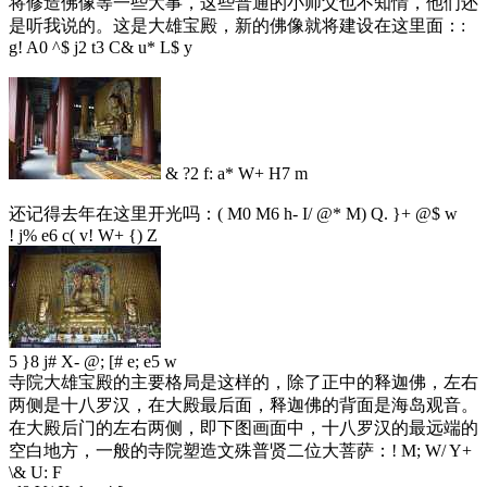
将修造佛像等一些大事，这些普通的小师父也不知情，他们还
是听我说的。这是大雄宝殿，新的佛像就将建设在这里面：
:
g! A0 ^$ j2 t3 C& u* L$ y
& ?2 f: a* W+ H7 m
还记得去年在这里开光吗：
( M0 M6 h- I/ @* M) Q. }+ @$ w
! j% e6 c( v! W+ {) Z
5 }8 j# X- @; [# e; e5 w
寺院大雄宝殿的主要格局是这样的，除了正中的释迦佛，左右
两侧是十八罗汉，在大殿最后面，释迦佛的背面是海岛观音。
在大殿后门的左右两侧，即下图画面中，十八罗汉的最远端的
空白地方，一般的寺院塑造文殊普贤二位大菩萨：
! M; W/ Y+
\& U: F