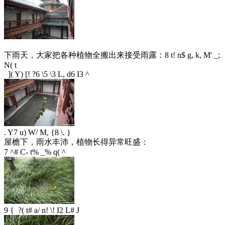
下雨天，大家把各种植物全搬出来接受雨露：
8 t! n$ g, k, M' _;
N( t
]( Y) [! ?6 \5 \3 L, d6 I3 ^
. Y7 u) W/ M, {8 \. }
屋檐下，雨水丰沛，植物长得异常旺盛：
7 ^# C- t% _% q( ^
9 { ?( t# a/ n! \! I2 L# J