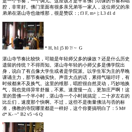
是一个节奏，一个调儿。这应该才是平常佛门功课的节奏和唱
腔，非常好。佛门里面有很多亲兄弟等一家人，这位师父的亲
弟弟在湛山寺也做维那，很是赞叹：
; f3 F, m+ |; L3 d1 d
* H, h1 j5 l0 ?/ ~ G
湛山寺节奏比较快，可能是年轻师父多的缘故？还是什么历史
遗留的传统？不得而知。湛山寺年轻的小师父多是佛学院出
身，说白了有点像大学生或者是学院派。以学生军为主的早晚
课诵主力，那节奏确实快。声音大点的话，累得气喘吁吁，有
时候都来不及换气。这里的维那，唱腔很自然灵动，巧妙地换
气，我也觉得异常舒服，不累。速度慢一点，更加庄严啊！这
里的普佛一个半小时，湛山寺一个小时就搞定，二十岁左右的
比丘们，速度那个快啊。不过，这些不是衡量佛法与否的标
准，佛教的寺院哪里都是一样好，这个你要搞明白了：
5 M#
d* K- ~" B2 v5 ~6 Q