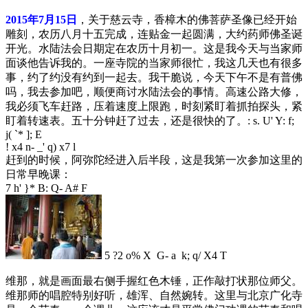
2015年7月15日
，关于慈云寺，香樟木的佛菩萨圣像已经开始
雕刻，农历八月十五完成，连贴金一起圆满，大约药师佛圣诞
开光。水陆法会日期定在农历十月初一。这是我今天与当家师
面谈他告诉我的。一座寺院的当家师很忙，我这几天也有很多
事，约了约没有约到一起去。我干脆说，今天下午不是有普佛
吗，我去参加吧，顺便商讨水陆法会的事情。高速公路大修，
我必须飞车赶路，压着速度上限跑，时刻紧盯着抓拍探头，紧
盯着转速表。五十分钟赶了过去，还是很快的了。
: s. U' Y: f;
j( `* ]; E
! x4 n- _' q) x7 l
赶到的时候，阿弥陀经进入后半段，这是我第一次参加这里的
日常早晚课：
7 h' }* B: Q- A# F
5 ?2 o% X G- a k; q/ X4 T
维那，就是画面最右侧手握红色木锤，正作敲打状那位师父。
维那师的唱腔特别好听，雄浑、自然婉转。这里与北京广化寺