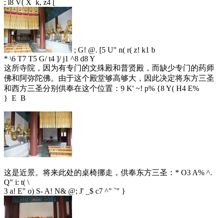
; l8 V( X k, z4 [
; G! @. [5 U" n( r( z! k1 b
* \6 T7 T5 G/ t4 ]/ j1 ^8 d8 Y
这所寺院，因为有专门的文殊殿和普贤殿，而缺少专门的药师
佛和阿弥陀佛。由于这个殿堂够高够大，因此决定将东方三圣
和西方三圣分别供奉在这个位置：
9 K' ~! p% {8 Y( H4 E%
} E B
这是近景。将来此处的桌椅挪走，供奉东方三圣：
* O3 A% ^.
Q" i: t( \
3 a! E" o) S- A! N& @; J' _$ c7 ^" `" }