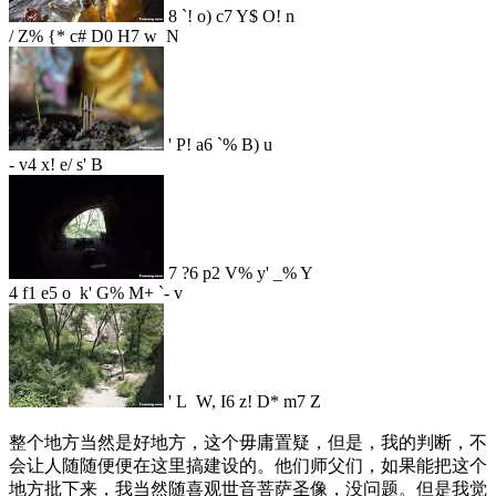
8 `! o) c7 Y$ O! n
/ Z% {* c# D0 H7 w N
' P! a6 `% B) u
- v4 x! e/ s' B
7 ?6 p2 V% y' _% Y
4 f1 e5 o k' G% M+ `- v
' L W, I6 z! D* m7 Z
整个地方当然是好地方，这个毋庸置疑，但是，我的判断，不
会让人随随便便在这里搞建设的。他们师父们，如果能把这个
地方批下来，我当然随喜观世音菩萨圣像，没问题。但是我觉