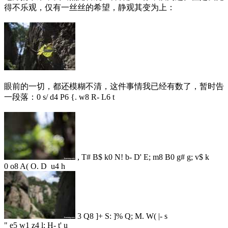
得不乐观，仅有一丝丝的希望，静观其变为上：
眼前的一切，都还模糊不清，这件事情我已经有数了，暂时告
一段落：
0 s/ d4 P6 {. w8 R- L6 t
, T# B$ k0 N! b- D' E; m8 B0 g# g; v$ k
0 o8 A( O. D u4 h
3 Q8 ]+ S: ]% Q; M. W( |- s
" e5 w1 z4 l: H- t' u