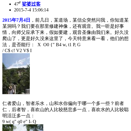
#
47
娑婆过客
2015-7-4 15:06:14
2015年7月4日
，前几日，某道场，某信众突然问我，你知道某
某洞吗？我们要在那里修建神像，还有观音。我一听是好事
情，向师父应承下来，假如要建，观音圣像由我们来。好久没
爬山了，更是好久没来这里了，今天特意来看一看，他们的想
法，是否能行：
X O0 {" B4 w, t1 P, G
/ C$ c! V2 V$ I
仁者爱山，智者乐水，山和水你偏向于哪一个多一些？前者
仁，后者智，喜欢山的人比较慈悲多一点，喜欢水的人比较聪
明活泛多一点：
9 w( q" q0 e" I- Q