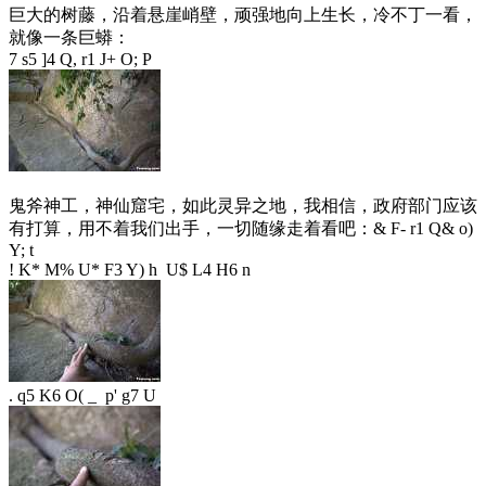
巨大的树藤，沿着悬崖峭壁，顽强地向上生长，冷不丁一看，
就像一条巨蟒：
7 s5 ]4 Q, r1 J+ O; P
鬼斧神工，神仙窟宅，如此灵异之地，我相信，政府部门应该
有打算，用不着我们出手，一切随缘走着看吧：
& F- r1 Q& o)
Y; t
! K* M% U* F3 Y) h U$ L4 H6 n
. q5 K6 O( _ p' g7 U