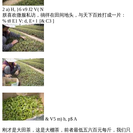
2 a) H, }6 v9 J2 V( N
朕喜欢微服私访，徜徉在田间地头，与天下百姓打成一片：
% t8 E1 V: d, E+ l [& C3 ]
& V5 m) h, p$ A
刚才是大田茶，这是大棚茶，前者最低五六百元每斤，我们只