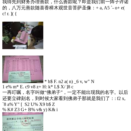
我得先到财务办理善款，什么善款呢？即是我们前一阵子许诺
的，八万元善款随喜香樟木观世音菩萨圣像：
+ a, A5 `- o+ e(
c! r. ]( {
* b$ F. n2 a( n) _6 v, w" N
1 e% m* E. c9 v8 z+ H: k* L$ X/ ]8 c
一再叮嘱，名字叫做“佛弟子”，一定不能出现我的名字。以后
还要立碑刻名，到时候大家看到佛弟子那就是我们了：
: f2 x,
`8 a% Y" [ S2 U% X9 b$ Z
% K# Z3 G+ B% v& y) K& i