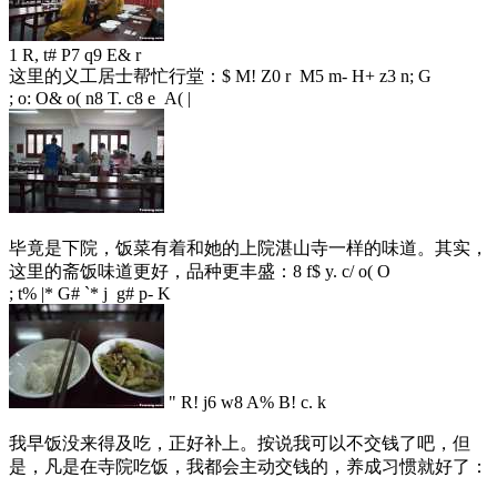
1 R, t# P7 q9 E& r
这里的义工居士帮忙行堂：
$ M! Z0 r M5 m- H+ z3 n; G
; o: O& o( n8 T. c8 e A( |
毕竟是下院，饭菜有着和她的上院湛山寺一样的味道。其实，
这里的斋饭味道更好，品种更丰盛：
8 f$ y. c/ o( O
; t% |* G# `* j g# p- K
" R! j6 w8 A% B! c. k
我早饭没来得及吃，正好补上。按说我可以不交钱了吧，但
是，凡是在寺院吃饭，我都会主动交钱的，养成习惯就好了：