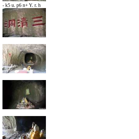
- k5 u. p6 n+ Y. r. h