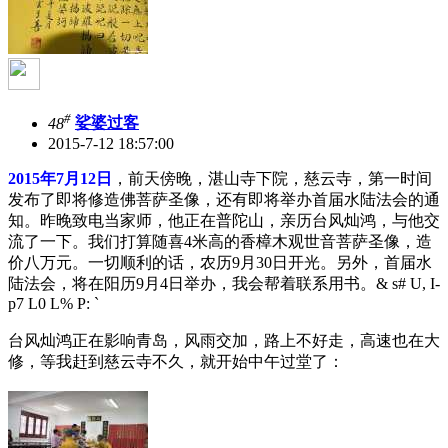
#
48
娑婆过客
2015-7-12 18:57:00
2015年7月12日
，前天傍晚，湛山寺下院，慈云寺，第一时间
发布了即将修造佛菩萨圣像，还有即将举办首届水陆法会的通
知。昨晚致电当家师，他正在普陀山，亲历台风灿鸿，与他交
流了一下。我们打算随喜4米高的香樟木观世音菩萨圣像，造
价八万元。一切顺利的话，农历9月30日开光。另外，首届水
陆法会，将在阳历9月4日举办，我会帮着联系用书。
& s# U, I-
p7 L0 L% P: `
台风灿鸿正在影响青岛，风雨交加，路上不好走，高速也在大
修，等我赶到慈云寺不久，就开始中午过堂了：