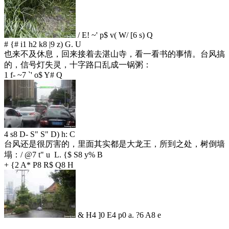
/ E! ~' p$ v( W/ [6 s) Q
# {# i1 h2 k8 |9 z) G. U
也来不及休息，回来接着去湛山寺，看一看书的事情。台风搞
的，信号灯失灵，十字路口乱成一锅粥：
1 f- ~7 `' o$ Y# Q
4 s8 D- S" S" D) h: C
台风还是很厉害的，里面其实都是大龙王，所到之处，树倒墙
塌：
/ @7 t" u L. {$ S8 y% B
+ {2 A* P8 R$ Q8 H
& H4 ]0 E4 p0 a. ?6 A8 e