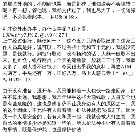
的那些外地的，不刻碑也罢，若是刻碑，谁知道会不会搞错了
呢？再一想，管他呢，我都交代过了，我也尽力了，一切随缘
吧，不必执着此事。
+ j- Q& h( [& x
刚才说外出办事，办什么事呢？往下看。
1 X% n* y7 J% Z, @, v9 ^) Z7 ]
上午经过银行，顺便问一下，这个五万元能否取出来？这家工
作人员真是好，说可以，不过有些十元和五十元的，我说没问
题，是钱就行。到银行取款，没有预约的话，大额一般取不出
来。也难怪，银行网点，全天的流动款一般就二三十万，我取
太多了，别人提不出钱了。今天很出乎我的意料，再去ATM
去两万，手头还有一万，正好八万，马上去慈云寺！
* |, e+ _;
A, l4 O% T) z
由于没有准备，没开车，我只能抱着一大包钱一路走回家，好
在不算太远。我想想，我常年经手这些大额钱款，人身安全也
是有些危险的，这也是佛菩萨不让我身边有人的原因之一。我
的这个因缘，不允许有人跟着我，护法神就把你搞走了。因为
我一个人是安全的，若有人和我一起，我就会被人打主意，我
自己的事情多少还是知道一些的。所以护法神不让有人跟着我
做事情，既是保护我，也是保护佛法：