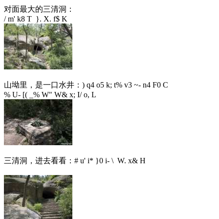
对面最大的三清洞：
/ m' k8 T }. X. f$ K
山坳里，是一口水井：
) q4 o5 k; t% v3 ~- n4 F0 C
% U- [( _% W" W& x; I/ o, L
三清洞，进去看看：
# u' i* }0 i- \ W. x& H