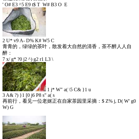
' O# E3 ^5 E9 t$ T W# B3 O E
2 U* v9 A- D% K# W5 C
青青的，绿绿的茶叶，散发着大自然的清香，茶不醉人人自
醉：
7 x/ g* ?0 j2 ^) g2 r1 L3 \
1 j* W" a( \5 C& }1 u
3 A& ?) }1 [0 j6 P8 s" a( s
再前行，看见一位老妪正在自家茶园里采摘：
$ Z% j, D( W' g0
W) G