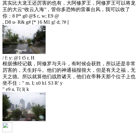
其实比大龙王还厉害的也有，大阿修罗王，阿修罗王可以将龙
王的大云“收云入海”，管你多恐怖的雷暴台风，我可以收了
你：
8 P* g0 @$ c, w; E9 @
, D8 u- R& g# [* }6 M1 g! d; ?# [
/ f: y: @1 t5 r, H
根据佛经记载，阿修罗与天斗，有时候会获胜，所以还是非常
厉害的，天生好斗。他们的神通福报很大，但是有天之福，无
天之德。所以就算他们战胜诸天，他们在帝释天那个位子上也
坐不住：
" m. I; x0 h1 S3 R' y
" e9 a. T( I( k