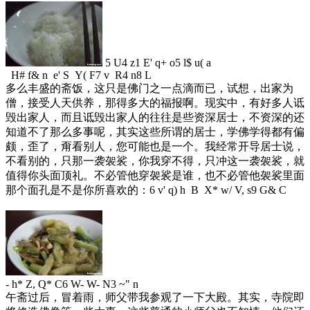
5 U4 z1 E' q+ o5 l$ u( a
H# f& n e' S Y( F7 v R4 n8 L
多么丰盛的斋饭，这只是佛门之一点滴而已，试想，出家为
僧，接受人天供养，那得多大的福报啊。现实中，有好多人诋
毁出家人，而且诋毁出家人的往往是些资深居士，不资深的还
知道不了那么多事呢，其实这些所谓的居士，学佛学得都有偏
颇，歪了，甭看别人，您可能也是一个。我经常开导居士说，
不看别的，只那一袭袈裟，你我穿不得，只冲这一袭袈裟，就
值得你头面顶礼。不必管他穿袈裟是谁，也不必管他袈裟里面
那个面孔是不是你所喜欢的：
6 v' q) h B X* w/ V, s9 G& C
- h* Z, Q* C6 W- W- N3 ~" n
午斋过后，冒着雨，师父带我参观了一下大殿。其实，寺院即