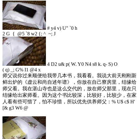
# y4 v) U" `0 h
2 G { @5 `8 w2 {; ^ ~; J
4 D2 u& p( W. Y0 N4 s8 k. q- S) O
( q) _; G% I1 @4 x
师父说你过来顺便给我带几本书，我看看。我说大前天刚刚新
鲜出炉的《虚云和尚自述年谱》，你放在自己寮房里，结缘给
师父看。我在湛山寺也是这么交代的，放在师父那里，现在只
结缘给出家师看。因为这个书比较深，比较好，比较少，在家
人看有些可惜了，怕不珍惜，所以优先供养师父：
% U$ c$ H'
[& g3 W6 @