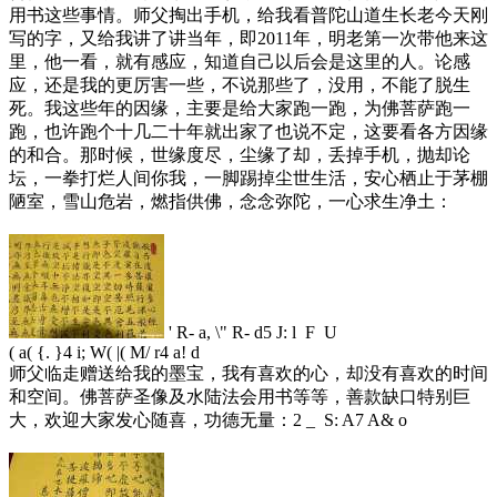
用书这些事情。师父掏出手机，给我看普陀山道生长老今天刚
写的字，又给我讲了讲当年，即2011年，明老第一次带他来这
里，他一看，就有感应，知道自己以后会是这里的人。论感
应，还是我的更厉害一些，不说那些了，没用，不能了脱生
死。我这些年的因缘，主要是给大家跑一跑，为佛菩萨跑一
跑，也许跑个十几二十年就出家了也说不定，这要看各方因缘
的和合。那时候，世缘度尽，尘缘了却，丢掉手机，抛却论
坛，一拳打烂人间你我，一脚踢掉尘世生活，安心栖止于茅棚
陋室，雪山危岩，燃指供佛，念念弥陀，一心求生净土：
' R- a, \" R- d5 J: l F U
( a( {. }4 i; W( |( M/ r4 a! d
师父临走赠送给我的墨宝，我有喜欢的心，却没有喜欢的时间
和空间。佛菩萨圣像及水陆法会用书等等，善款缺口特别巨
大，欢迎大家发心随喜，功德无量：
2 _ S: A7 A& o