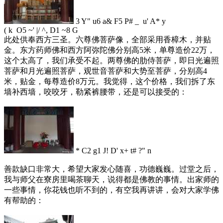
3 Y" u6 a& F5 P# _ u' A* y
( k O5 ~' |/ ^, D1 ~8 G
此处供奉西方三圣。六尊佛菩萨像，全部采用香樟木，并贴
金。东方药师佛和西方阿弥陀佛分别高5米，单尊造价22万，
这个太高了，我们承受不起。两尊佛的肋侍菩萨，即日光遍照
菩萨和月光遍照菩萨，观世音菩萨和大势至菩萨，分别高4
米，贴金，每尊造价8万元。我觉得，这个价格，我们拆了东
墙补西墙，咬咬牙，勒紧裤腰带，还是可以接受的：
* C2 g1 J! D' x+ t# ?" n
善款缺口非常大，希望大家发心随喜，功德巍巍。过堂之后，
我与师父在寮房里喝茶聊天，说得都是佛教的事情。出家师的
一些事情，你花钱也听不到的，有空我再讲讲，会对大家学佛
有帮助的：