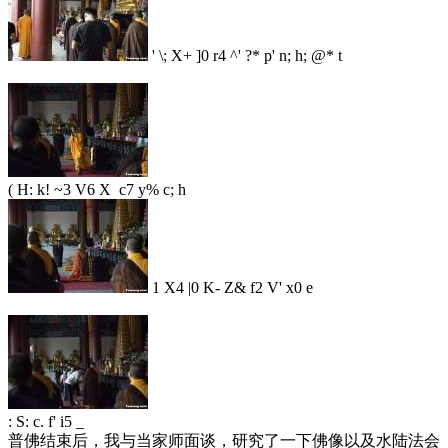
' \; X+ ]0 r4 ^' ?* p' n; h; @* t
( H: k! ~3 V6 X c7 y% c; h
1 X4 |0 K- Z& f2 V' x0 e
: S: c. f' i5 _
普佛结束后，我与当家师面谈，研究了一下佛像以及水陆法会