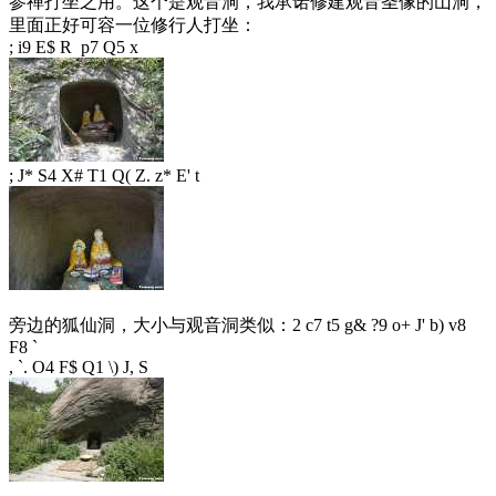
参禅打坐之用。这个是观音洞，我承诺修建观音圣像的山洞，
里面正好可容一位修行人打坐：
; i9 E$ R p7 Q5 x
; J* S4 X# T1 Q( Z. z* E' t
旁边的狐仙洞，大小与观音洞类似：
2 c7 t5 g& ?9 o+ J' b) v8
F8 `
, `. O4 F$ Q1 \) J, S