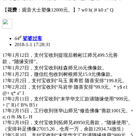
【
花费
：观音大士塑像12000元。】
7 w0 h( |# k0 z" Q
#
64
娑婆过客
2018-1-1 17:28:31
17年1月12日，支付宝收到提现后赖彬江师兄499.5元善
款，“随缘安排”。
17年1月27日，支付宝收到桂森师兄16元佛像款。
17年1月27日，微信红包收到树根师兄15.9元佛像款。
17年2月2日，支付宝收到“马玉 黄希哲 随喜安排”199.8元。
17年2月2日，支付宝收到“马岩华 随喜安排”99.9元。
* y$ e1
@+ q* a" I
17年2月11日，支付宝收到“末学华文汇款请随缘使用”999元。
+ [" R) l' B% B5 t
17年2月15日，工行收到张华山师兄“修造佛像”善款1001元。
+
a; r) f6 J& L- H
17年2月19日，支付宝收到拓师兄49950元善款，“随缘使用”。
（安排补足佛像27015.26，仓库一万，余款12934.74放生）
17年5月3日，支付宝收到“末学华文汇款请随缘使用”999元。
5