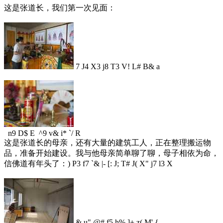
这是张道长，我们第一次见面：
7 J4 X3 j8 T3 V! L# B& a
n9 D$ E ^9 v& i* `/ R
这是张道长的母亲，还有大量的建筑工人，正在整理搬运物
品，准备开始建设。我与他母亲简单聊了聊，母子相依为命，
信佛道有年头了：
) P3 f7 `& |- [: J; T# J( X" j7 l3 X
& u" @# f5 h% ]+ z( M' {