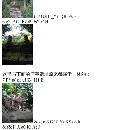
( c/ U$ I' _* n' }8 r% ~
6 g2 c/ C! F7 d9 W! x' H
这里与下面的庙宇遗址原来都属于一体的：
7 F* u( z1 u! Z4 H1 E
& z, m3 G! f, Y/ K$ c8 h
& f& [( J, a0 K: A; J