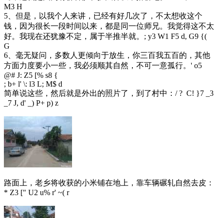
M3 H
5、但是，以我个人来讲，已经有好几次了，不太想收这个
钱，因为很长一段时间以来，都是同一位师兄。我觉得这不太
好。我现在还犹豫不定，属于半推半就。
; y3 W1 F5 d, G9 {(
G
6、毫无疑问，多数人更倾向于放生，你三百我五百的，其他
方面力度要小一些，我必须顺其自然，不可一意孤行。
' o5
@# J: Z5 [% s8 {
; b+ l' \: l3 L; M$ d
简单说这些，然后就是外出的照片了，到了村中：
/ ? C! }7 _3
_7 J, d' _) P+ p) z
路面上，老乡将收获的小米铺在地上，靠车辆碾轧自然去皮：
* Z3 [" U2 u% r' ~( r