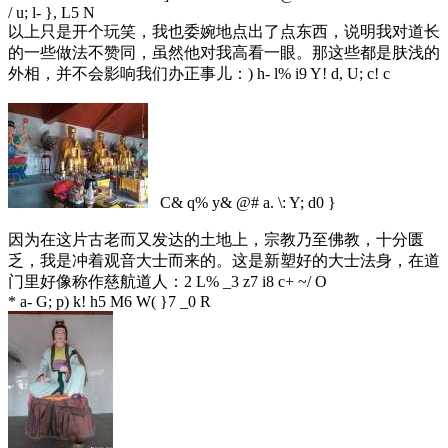
/ u; l- }, L5 N
以上只是开个玩笑，我也委婉地点出了点东西，说明我对道长
的一些做法不赞同，虽然他对我高看一眼。那这些都是肤浅的
外相，并不会影响我们办正事儿：
) h- l% i9 Y! d, U; c! c
C& q% y& @# a. \: Y; d0 }
因为在这片古老而又发达的土地上，宗教乃至佛教，十分匮
乏，我是冲着观音大士而来的。这是新塑好的大士法身，在道
门里好像称作慈航道人：
2 L% _3 z7 i8 c+ ~/ O
* a- G; p) k! h5 M6 W( }7 _0 R