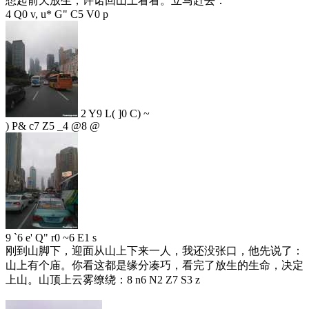
想起前天放生，许诺回山上看看。立马赶去：
4 Q0 v, u* G" C5 V0 p
2 Y9 L( ]0 C) ~
) P& c7 Z5 _4 @8 @
9 `6 e' Q" r0 ~6 E1 s
刚到山脚下，迎面从山上下来一人，我还没张口，他先说了：
山上有个庙。你看这都是缘分凑巧，看完了放生的生命，决定
上山。山顶上云雾缭绕：
8 n6 N2 Z7 S3 z