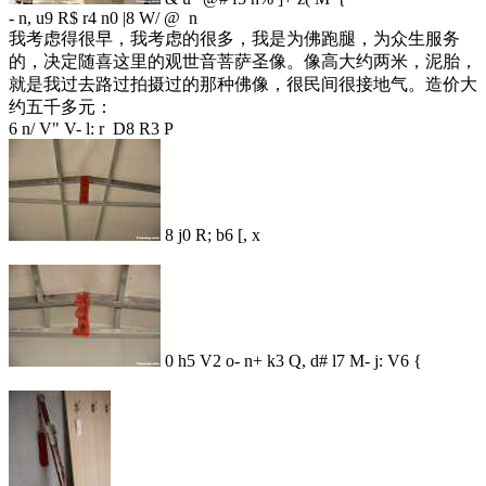
- n, u9 R$ r4 n0 |8 W/ @ n
我考虑得很早，我考虑的很多，我是为佛跑腿，为众生服务
的，决定随喜这里的观世音菩萨圣像。像高大约两米，泥胎，
就是我过去路过拍摄过的那种佛像，很民间很接地气。造价大
约五千多元：
6 n/ V" V- l: r D8 R3 P
8 j0 R; b6 [, x
0 h5 V2 o- n+ k3 Q, d# l7 M- j: V6 {