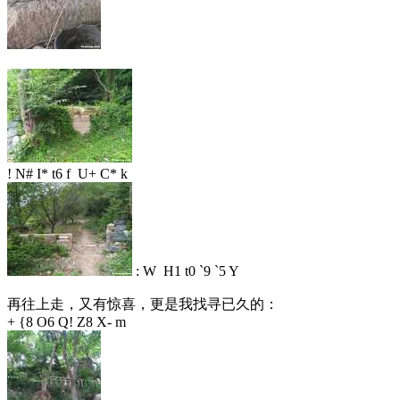
! N# I* t6 f U+ C* k
: W H1 t0 `9 `5 Y
再往上走，又有惊喜，更是我找寻已久的：
+ {8 O6 Q! Z8 X- m