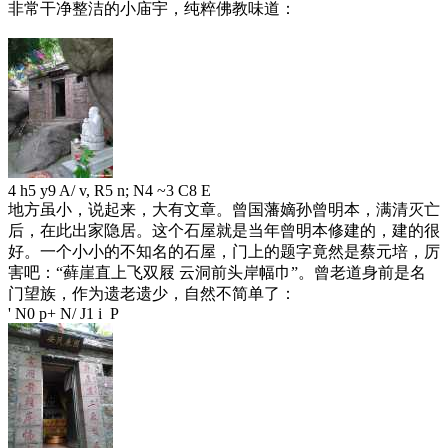
非常干净整洁的小庙宇，纯粹佛教味道：
4 h5 y9 A/ v, R5 n; N4 ~3 C8 E
地方虽小，说起来，大有文章。曾国藩嫡孙曾明本，满清灭亡
后，在此出家隐居。这个石屋就是当年曾明本修建的，建的很
好。一个小小的不知名的石屋，门上的题字竟然是蔡元培，厉
害吧：“藓崖直上飞双屐 云洞前头岸幅巾”。曾老道身前是名
门望族，作为遗老遗少，自然不简单了：
' N0 p+ N/ J1 i P