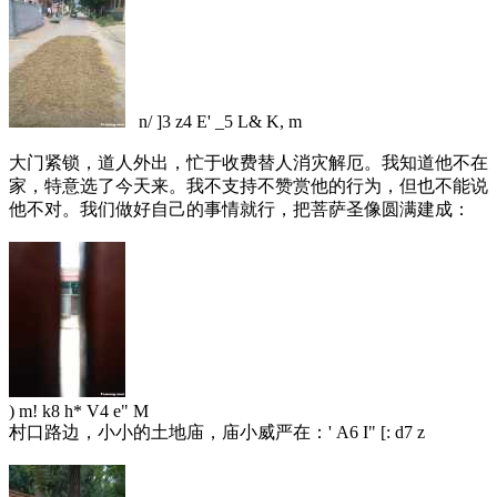
n/ ]3 z4 E' _5 L& K, m
大门紧锁，道人外出，忙于收费替人消灾解厄。我知道他不在
家，特意选了今天来。我不支持不赞赏他的行为，但也不能说
他不对。我们做好自己的事情就行，把菩萨圣像圆满建成：
) m! k8 h* V4 e" M
村口路边，小小的土地庙，庙小威严在：
' A6 I" [: d7 z