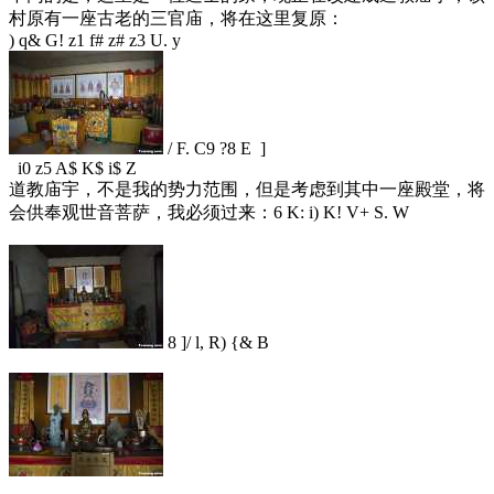
村原有一座古老的三官庙，将在这里复原：
) q& G! z1 f# z# z3 U. y
/ F. C9 ?8 E ]
i0 z5 A$ K$ i$ Z
道教庙宇，不是我的势力范围，但是考虑到其中一座殿堂，将
会供奉观世音菩萨，我必须过来：
6 K: i) K! V+ S. W
8 ]/ l, R) {& B