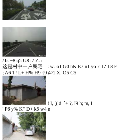
/ b: ~8 q5 U8 i7 Z- r
这是村中一户民宅：
: w- o1 G0 h& E7 n1 y6 ?. L' T8 F
; A6 T! L+ H% H9 {9 @1 X, O5 C5 |
! I, [( d `+ ?, I9 h; m, I
' P6 y% K" D+ k5 w4 n