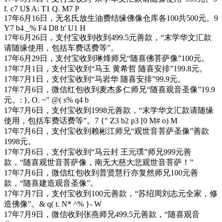
f. c7 U$ A: T1 Q. M7 P
17年6月16日，无名氏放生油费结缘佛像仓库各100共500元。
9
Y7 b4 _% F4 D8 h' U1 H
17年6月26日，支付宝收到收到499.5元善款，“末学华文汇款
请随缘使用，包括车费话费等”。
17年6月29日，支付宝收到琳烽师兄“随喜佛菩萨像”100元。
17年7月1日，支付宝收到“马玉 黄希哲 随喜安排”199.8元。
17年7月1日，支付宝收到“马岩华 随喜安排”99.9元。
17年7月6日，微信红包收到麦杰多仁师兄“随喜观音圣像”19.9
元。
: }, O. ~" @( s% q4 b
17年7月6日，支付宝收到1998元善款，“末学华文汇款请随缘
使用，包括车费话费等”。
7 {" Z3 b2 p3 [0 M# o) M
17年7月6日，支付宝收到赖彬江师兄“观世音菩萨圣像”善款
1998元。
17年7月6日，支付宝收到“马云封 王元璞”师兄999元善
款，“随喜观世音菩萨像，南无大慈大悲观世音菩萨！”
17年7月6日，微信红包收到普贤慧行亦复然师兄100元善
款，“随喜建造观音圣像”。
17年7月7日，支付宝收到100元善款，“苏绍周刘志元全家，修
造佛像”。
& q( t. N* ^% }- W
17年7月9日，微信收到张燕师兄499.5元善款，“随喜观音