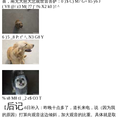
喜，南无大慈大悲观世音菩萨：
0 }$ C) M7 G+ h5 y6 J
( V8 @/ z3 M( ?7 j' \% X2 k0 }! ^
6 }5 _8 P: t" ^, N3 G8 Y
% s8 M8 t1 _2 e$ O3 T
后记
【
-6日补入：昨晚十点多了，道长来电，说（因为我
的原因）打算向观音这边倾斜，加大观音的比重。具体就是取