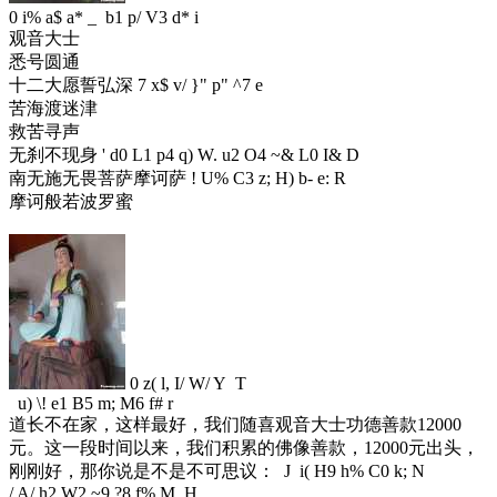
0 i% a$ a* _ b1 p/ V3 d* i
观音大士
悉号圆通
十二大愿誓弘深
7 x$ v/ }" p" ^7 e
苦海渡迷津
救苦寻声
无刹不现身
' d0 L1 p4 q) W. u2 O4 ~& L0 I& D
南无施无畏菩萨摩诃萨
! U% C3 z; H) b- e: R
摩诃般若波罗蜜
0 z( l, I/ W/ Y T
u) \! e1 B5 m; M6 f# r
道长不在家，这样最好，我们随喜观音大士功德善款12000
元。这一段时间以来，我们积累的佛像善款，12000元出头，
刚刚好，那你说是不是不可思议：
J i( H9 h% C0 k; N
/ A/ h2 W2 ~9 ?8 f% M, H