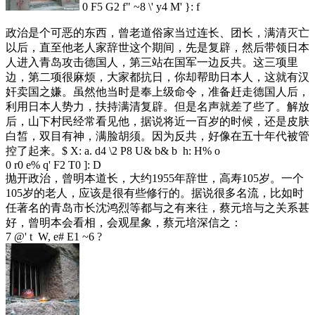
0 F5 G2 f" ~8 \' y4 M' }: f
政治是个可恶的东西，曾老道俗家当过连长、团长，满清灭亡
以后，直至他老人家辞世这个期间，先是复辟，然后带领日本
人进入青岛攻击德国人，第三站在国军一边反共。这三项里
边，第二项很麻烦，大家都抗日，你却帮助日本人，这就有汉
奸卖国之嫌。虽然他当时是奉上级命令，准备赶走德国人后，
利用日本人势力，扶持满清复辟。但是名声就差了些了。解放
后，山下村民经常看见他，据说将近一百岁的时候，还是皮肤
白皙，双目有神，满脸胡须。因为反共，好像在五十年代被管
控了起来。
$ X: a. d4 \2 P8 U& b& b h: H% o
0 r0 e% q' F2 T0 ]: D
抛开政治，曾明本道长，大约1955年辞世，高寿105岁。一个
105岁的老人，应该是很有些修行的。据说很多名流，比如时
任著名的青岛市长沈鸿烈等都与之有来往，蔡元培与之关系甚
好，曾明本会看相，会观星象，蔡元培深信之：
7 @' t W, e# E1 ~6 ?