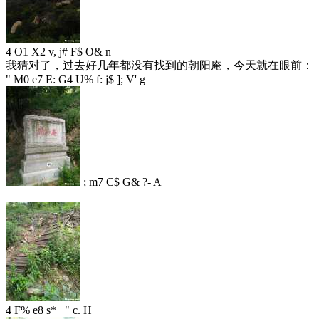
4 O1 X2 v, j# F$ O& n
我猜对了，过去好几年都没有找到的朝阳庵，今天就在眼前：
" M0 e7 E: G4 U% f: j$ ]; V' g
; m7 C$ G& ?- A
4 F% e8 s* _" c. H