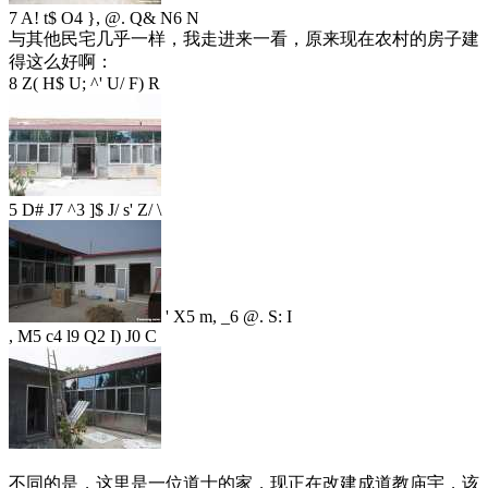
7 A! t$ O4 }, @. Q& N6 N
与其他民宅几乎一样，我走进来一看，原来现在农村的房子建
得这么好啊：
8 Z( H$ U; ^' U/ F) R
5 D# J7 ^3 ]$ J/ s' Z/ \
' X5 m, _6 @. S: I
, M5 c4 l9 Q2 I) J0 C
不同的是，这里是一位道士的家，现正在改建成道教庙宇，该