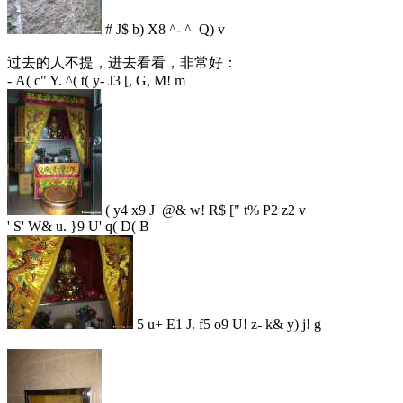
# J$ b) X8 ^- ^ Q) v
过去的人不提，进去看看，非常好：
- A( c" Y. ^( t( y- J3 [, G, M! m
( y4 x9 J @& w! R$ [" t% P2 z2 v
' S' W& u. }9 U' q( D( B
5 u+ E1 J. f5 o9 U! z- k& y) j! g