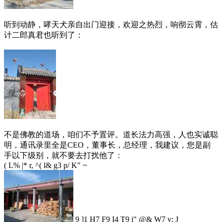
听到动静，哮天犬亲自出门迎接，欢迎之热烈，响彻云霄，估
计二郎真君也听到了：
不是佛教的道场，咱们不予置评。道长法力高强，人也实诚聪
明，通讯录里全是CEO，董事长，总经理，我建议，您是副
手以下级别，就不要去打扰他了：
( L% |* r, ^( l& g3 p/ K" ~
9 ]1 H7 F9 I4 T9 i" @& W7 v: J