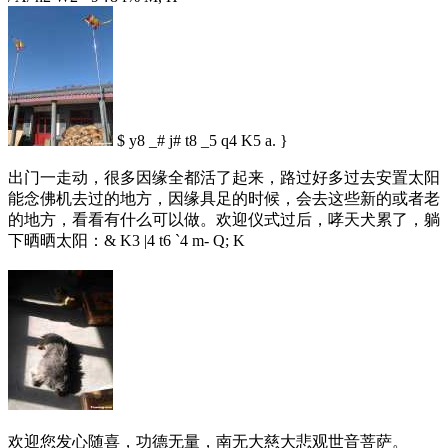
$ y8 _# j# t8 _5 q4 K5 a. }
出门一走动，很多因缘全都活了起来，路过好多过去安置太阳
能念佛机去过的地方，因缘具足的时候，会去这些新的或者老
的地方，看看有什么可以做。欢迎仪式过后，哮天犬累了，躺
下晒晒太阳：
& K3 |4 t6 `4 m- Q; K
欢迎您发心随喜，功德无量，南无大慈大悲观世音菩萨。