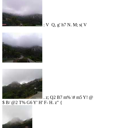
: V Q, g' h7 N. M; s( V
. z; Q2 B7 m% \# m5 Y! @
$ B/ @2 T% G6 Y' H' F- H. z" {