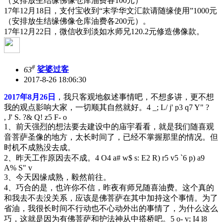
（安排放生结缘佛像仓库油费各100元）
17年12月18日，支付宝收到“末学华文汇款请随缘使用”1000元
（安排放生结缘佛像仓库油费各200元）。
17年12月22日，微信收到淡如水师兄120.2元修造佛像款。
#
63
娑婆过客
2017-8-26 18:06:30
2017年8月26日
，我只客观地叙述事情吧，不想多讲，更不想
我的观点影响大家，一切顺其自然就好。
4 _; L/ j' p3 q7 Y" ?
, J' S. ?& Q! z5 F- o
1、前天强烈的想法要去建设中的庙宇看看，就是我们随喜观
音菩萨圣像的地方，太长时间了，已经不掌握那里的情况。但
时机不成熟没去成。
2、昨天工作原因去不成。
4 O4 a# w$ s: E2 R) r5 v5 `6 p) a9
A% S" v
3、今天因缘成熟，毅然前往。
4、巧合的是，也许你不信，昨夜有师兄随喜油费。这个真的
和我去不去没关系，应该是佛菩萨在其中加持这个事情。为了
省油，我很长时间不行动也不心动外出的事情了，为什么这么
巧，这就是因为有佛菩萨和护法神从中搭桥吧。
5 o- v; I4 l8