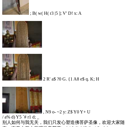
; B( w( H( r3 |5 ]; V' D! x: A
2 R' a$ ?0 G. {1 A8 e$ q. K; H
, N9 o- ~2 y: Z$ Y0 Y+ U
/ a% d) Y5 `# r1 d; _
别人如何与我无关，我们只发心塑造佛菩萨圣像，欢迎大家随