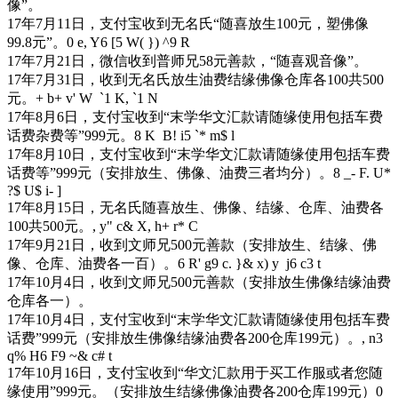
像”。
17年7月11日，支付宝收到无名氏“随喜放生100元，塑佛像
99.8元”。
0 e, Y6 [5 W( }) ^9 R
17年7月21日，微信收到普师兄58元善款，“随喜观音像”。
17年7月31日，收到无名氏放生油费结缘佛像仓库各100共500
元。
+ b+ v' W `1 K, `1 N
17年8月6日，支付宝收到“末学华文汇款请随缘使用包括车费
话费杂费等”999元。
8 K B! i5 `* m$ l
17年8月10日，支付宝收到“末学华文汇款请随缘使用包括车费
话费等”999元（安排放生、佛像、油费三者均分）。
8 _- F. U*
?$ U$ i- ]
17年8月15日，无名氏随喜放生、佛像、结缘、仓库、油费各
100共500元。
, y" c& X, h+ r* C
17年9月21日，收到文师兄500元善款（安排放生、结缘、佛
像、仓库、油费各一百）。
6 R' g9 c. }& x) y j6 c3 t
17年10月4日，收到文师兄500元善款（安排放生佛像结缘油费
仓库各一）。
17年10月4日，支付宝收到“末学华文汇款请随缘使用包括车费
话费”999元（安排放生佛像结缘油费各200仓库199元）。
, n3
q% H6 F9 ~& c# t
17年10月16日，支付宝收到“华文汇款用于买工作服或者您随
缘使用”999元。（安排放生结缘佛像油费各200仓库199元）
0