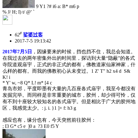
9 Y1 ?# i6 a: B* m6 p
% J/ H; I) t/ @' `
#
62
娑婆过客
2017-7-5 19:13:42
2017年7月5日
，因缘要来的时候，挡也挡不住，我总会知道。
在我过去的两年密集外出的时间里，探访到大量“隐蔽”的各式
寺院道观庙宇，正式的非正式的都有，佛教道家仙家神家，什
么样的都有。而我的佛教初心从未变过。
1 Z' T" h2 x4 d S&
K! i
* Y' w, ~8 Q* L! m* [4 c
青岛市郊，平度即墨有大量的几百座各式庙宇，我至今都没有
发掘完毕。而同样是非常重要的城市，胶州，却少得可怜，仅
有不到十座较大较知名的各式庙宇。但是相比于广大的胶州地
区，我感觉太少。
: j. i. }1 ]+ f: h3 g
感应也有，缘分也有，今天突然前往胶州：
; I3 G* c5 e ]0 a ?3 E0 f5 Y