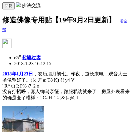
佛法交流
回复
修造佛像专用贴【19年9月2日更新】
看全
部
#
65
娑婆过客
2018-1-23 16:12:15
2018年1月23日
，农历腊月初七。昨夜，道长来电，观音大士
圣像塑好了。
( k J" a; T8 K) {! y4 V
' R* u) I; P% \7 |2 o
没有打招呼，寡人御驾亲征，微服私访就来了，房屋外表看来
的确是变了模样：
! C- H T- ]& j- @, l