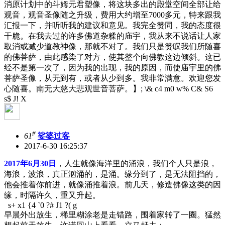
消原计划中的斗姆元君塑像，将这块多出的殿堂空间全部让给
观音，观音圣像随之升级，费用大约增至7000多元，特来跟我
汇报一下，并听听我的建议和意见。我完全赞同，我的态度很
干脆。在我去过的许多佛道杂糅的庙宇，我从来不说话让人家
取消或减少道教神像，那就不对了。我们只是赞叹我们所随喜
的佛菩萨，由此感染了对方，使其整个向佛教这边倾斜。这已
经不是第一次了，因为我的出现，我的原因，而使庙宇里的佛
菩萨圣像，从无到有，或者从少到多。我非常满意。欢迎您发
心随喜。南无大慈大悲观世音菩萨。】
; \& c4 m0 w% C& S6
s$ J! X
#
61
娑婆过客
2017-6-30 16:25:37
2017年6月30日
，人生就像海洋里的涌浪，我们个人只是浪，
海浪，波浪，真正汹涌的，是涌。缘分到了，是无法阻挡的，
他会推着你前进，就像涌推着浪。前几天，修造佛像这类的因
缘，时隔许久，重又升起。
s+ x1 {4 `0 ?# J1 ?( g
早晨外出放生，稀里糊涂老是走错路，围着家转了一圈。猛然