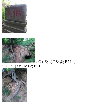
( O+ Z; p( G& @; E7 L; j
" v6 P9 {3 i% M1 e; E$ C