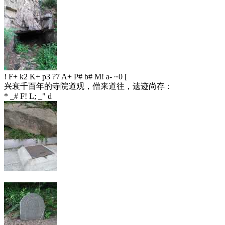
! F+ k2 K+ p3 ?7 A+ P# b# M! a- ~0 [
兴衰千百年的寺院道观，僧来道往，遗迹尚存：
* _# F! L; _" d