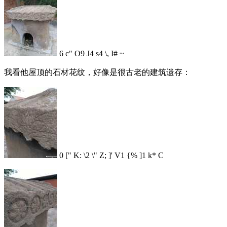
6 c" O9 J4 s4 \, I# ~
我看他屋顶的石材花纹，好像是很古老的建筑遗存：
0 [" K: \2 \" Z; ]' V1 {% ]1 k* C