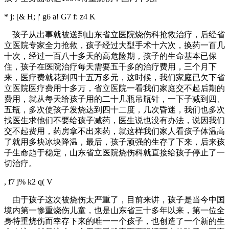
* j: [& H; |' g6 a! G7 f: z4 K
孩子从出事就被送到山东省立医院烧伤科抢救治疗，后经省
立医院专家全力抢救，孩子经过大型手术十六次，换药一百几
十次，经过一百八十多天的高危险期，孩子的生命基本已保
住，孩子在医院治疗每天需要五千多的治疗费用，三个月下
来，医疗费就花到四十五万多元，这时候，我们家庭已欠下省
立医院医疗费用十多万，省立医院一看我们家庭交不起后期的
费用，就从每天给孩子用的二十几瓶吊瓶针，一下子减到四、
五瓶，多次使孩子发烧达到四十二度，几次昏迷，我们也多次
找医生求他们不要给孩子减药，医生说也没有办法，说因我们
交不起费用，药房拿不出来药，就这样我们家人看孩子体温高
了就用多块冰块降温，最后，孩子顽强的生存了下来，后来孩
子生命趋于稳定，山东省立医院烧伤科就直接给孩子停止了一
切治疗。
, f7 j% k2 q( V
由于孩子这次被烧伤太严重了，目前来讲，孩子是当今中国
境内第一惨重烧伤儿童，也是山东省三十多年以来，第一位全
身特重烧伤而幸存下来的唯一一个孩子，也创造了一个新的生