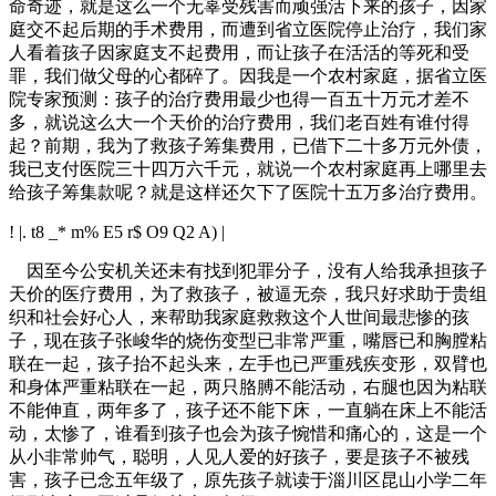
命奇迹，就是这么一个无辜受残害而顽强活下来的孩子，因家
庭交不起后期的手术费用，而遭到省立医院停止治疗，我们家
人看着孩子因家庭支不起费用，而让孩子在活活的等死和受
罪，我们做父母的心都碎了。因我是一个农村家庭，据省立医
院专家预测：孩子的治疗费用最少也得一百五十万元才差不
多，就说这么大一个天价的治疗费用，我们老百姓有谁付得
起？前期，我为了救孩子筹集费用，已借下二十多万元外债，
我已支付医院三十四万六千元，就说一个农村家庭再上哪里去
给孩子筹集款呢？就是这样还欠下了医院十五万多治疗费用。
! |. t8 _* m% E5 r$ O9 Q2 A) |
因至今公安机关还未有找到犯罪分子，没有人给我承担孩子
天价的医疗费用，为了救孩子，被逼无奈，我只好求助于贵组
织和社会好心人，来帮助我家庭救救这个人世间最悲惨的孩
子，现在孩子张峻华的烧伤变型已非常严重，嘴唇已和胸膛粘
联在一起，孩子抬不起头来，左手也已严重残疾变形，双臂也
和身体严重粘联在一起，两只胳膊不能活动，右腿也因为粘联
不能伸直，两年多了，孩子还不能下床，一直躺在床上不能活
动，太惨了，谁看到孩子也会为孩子惋惜和痛心的，这是一个
从小非常帅气，聪明，人见人爱的好孩子，要是孩子不被残
害，孩子已念五年级了，原先孩子就读于淄川区昆山小学二年