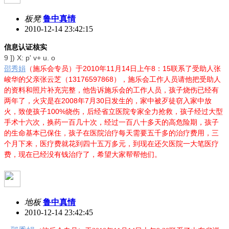
板凳
鲁中真情
2010-12-14 23:42:15
信息认证核实
9 ]) X: p' v+ u. o
2010
11
14
8
15
邵秀娟
（施乐会专员）于
年
月
日
上午
：
联系了受助人张
13176597868
峻华的父亲张云芝（
），施乐会工作人员请他把受助人
的资料和照片补充完整，他告诉施乐会的工作人员，孩子烧伤已经有
2008
7
30
两年了，火灾是在
年
月
日
发生的，家中被歹徒窃入家中放
100%
火，致使孩子
烧伤，后经省立医院专家全力抢救，孩子经过大型
手术十六次，换药一百几十次，经过一百八十多天的高危险期，孩子
的生命基本已保住，孩子在医院治疗每天需要五千多的治疗费用，三
个月下来，医疗费就花到四十五万多元，到现在还欠医院一大笔医疗
费，现在已经没有钱治疗了，希望大家帮帮他们。
地板
鲁中真情
2010-12-14 23:42:45