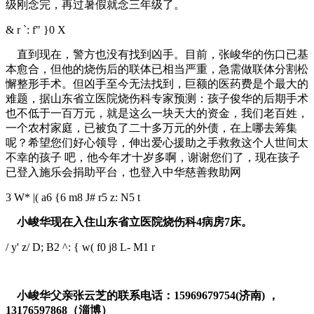
级刚念完，再过暑假就念三年级了。
& r `: f" }0 X
直到现在，警方也没有找到凶手。目前，张峻华的伤口已基
本愈合，但他的烧伤后的联体已相当严重，急需做联体分割松
懈整形手术。但凶手至今无法找到，巨额的医药费是个最大的
难题，据山东省立医院烧伤科专家预测：孩子俊华的后期手术
也不低于一百万元，就是这么一块天大的资金，我们老百姓，
一个农村家庭，已被负了二十多万元的外债，在上哪去筹集
呢？希望您们好心领导，伸出爱心援助之手救救这个人世间太
不幸的孩子 吧，他今年才十岁多啊，谢谢您们了，现在孩子
已登入施乐会捐助平台，也登入中华慈善救助网
3 W* |( a6 {6 m8 J# r5 z: N5 t
小峻华现在入住山东省立医院烧伤科
4
病房
7
床。
/ y' z/ D; B2 ^: { w( f0 j8 L- M1 r
小峻华父亲张云芝的联系电话：
15969679754(
济南
)
，
13176597868
（淄博）