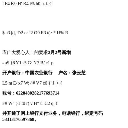
! F4 K9 H' R4 t% h0 b. i. G
$ a3 |/ |, D2 o: J2 O9 E3 t( ~* U% R
应广大爱心人士的要求
2
月
2
号新增
- a$ }6 Y1 s5 G: N7 B/ c1 p
开户银行：中国农业银行
户名：张云芝
L5 m E/ x7 W; ^# V7 c6 }' J |+ {
账号：
6228480282177693714
F# W" }1 f0 r( v H" u' C2 q- f
并开通了
网上银行支付业务，电话银行，绑定号码
53313176597868。