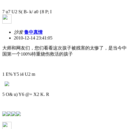
7 u7 U2 S( B- k/ a0 {8 P; I
沙发
鲁中真情
2010-12-14 23:41:05
大师和网友们，您们看看这次孩子被残害的太惨了，是当今中
国第一个100%特重烧伤救活的孩子
1 E% Y5 i4 U2 m
5 O& u) Y6 @+ X2 K. R