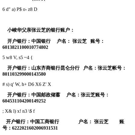
6 d" a) P$ o- z8 D
小峻华父亲张云芝的银行账户：
开户银行：中国银行
户名：
张云芝
账号：
6013821100010774802
5 w8 V, s5 ~4 {
开户银行：山东齐商银行昆仑分行
户名：张云芝帐号：
801103299000143580
# s) q' W, h+ D6 X6 Z' X
开户银行：中国邮政储蓄
户名：张云芝账号：
604531104200149252
; X& l) x! n3 \$ f
开户银行：中国工商银行
户名：
张云芝
账
号：
6222021602006931531