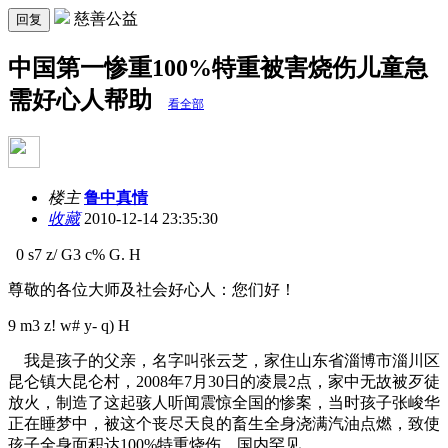
慈善公益
回复
中国第一惨重100%特重被害烧伤儿童急
需好心人帮助
看全部
楼主
鲁中真情
收藏
2010-12-14 23:35:30
0 s7 z/ G3 c% G. H
尊敬的各位大师及社会好心人：您们好！
9 m3 z! w# y- q) H
我是孩子的父亲，名字叫张云芝，家住山东省淄博市淄川区
昆仑镇大昆仑村，2008年7月30日的凌晨2点，家中无故被歹徒
放火，制造了这起骇人听闻震惊全国的惨案，当时孩子张峻华
正在睡梦中，被这个丧尽天良的畜生全身浇满汽油点燃，致使
孩子全身面积达100%特重烧伤，国内罕见。