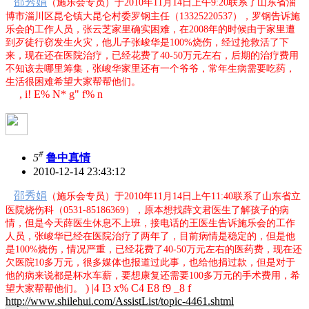
邵秀娟
（施乐会专员）于
2010
年
11
月
14
日
上午
9:20
联系了山东省淄
博市淄川区昆仑镇大昆仑村委罗钢主任（
13325220537
），罗钢告诉施
乐会的工作人员，张云芝家里确实困难，在
2008
年的时候由于家里遭
到歹徒行窃发生火灾，他儿子张峻华是
100%
烧伤，经过抢救活了下
来，现在还在医院治疗，已经花费了
40-50
万元左右，后期的治疗费用
不知该去哪里筹集，张峻华家里还有一个爷爷，常年生病需要吃药，
生活很困难希望大家帮帮他们。
, i! E% N* g" f% n
#
5
鲁中真情
2010-12-14 23:43:12
邵秀娟
（施乐会专员）于
2010
年
11
月
14
日
上午
11:40
联系了山东省立
医院烧伤科（
0531-85186369
），原本想找薛文君医生了解孩子的病
情，但是今天薛医生休息不上班，接电话的王医生告诉施乐会的工作
人员，张峻华已经在医院治疗了两年了，目前病情是稳定的，但是他
是
100%
烧伤，情况严重，已经花费了
40-50
万元左右的医药费，现在还
欠医院
10
多万元，很多媒体也报道过此事，也给他捐过款，但是对于
他的病来说都是杯水车薪，要想康复还需要
100
多万元的手术费用，希
) |4 I3 x% C4 E8 f9 _8 f
望大家帮帮他们。
http://www.shilehui.com/AssistList/topic-4461.shtml