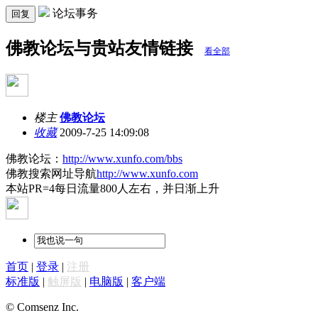
论坛事务
回复
佛教论坛与贵站友情链接
看全部
楼主
佛教论坛
收藏
2009-7-25 14:09:08
佛教论坛：
http://www.xunfo.com/bbs
佛教搜索网址导航
http://www.xunfo.com
本站PR=4每日流量800人左右，并日渐上升
首页
|
登录
|
注册
标准版
|
触屏版
|
电脑版
|
客户端
© Comsenz Inc.