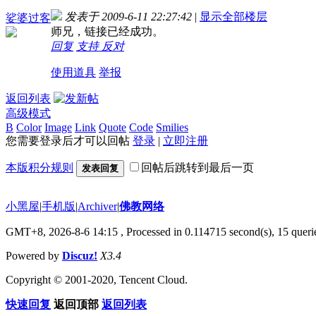
发表于 2009-6-11 22:27:42
|
显示全部楼层
娑婆过客
师兄，链接已经成功。
回复
支持
反对
使用道具
举报
返回列表
高级模式
B
Color
Image
Link
Quote
Code
Smilies
您需要登录后才可以回帖
登录
|
立即注册
本版积分规则
回帖后跳转到最后一页
发表回复
小黑屋
|
手机版
|
Archiver
|
佛教网络
GMT+8, 2026-8-6 14:15
, Processed in 0.114715 second(s), 15 querie
Powered by
Discuz!
X3.4
Copyright © 2001-2020, Tencent Cloud.
快速回复
返回顶部
返回列表