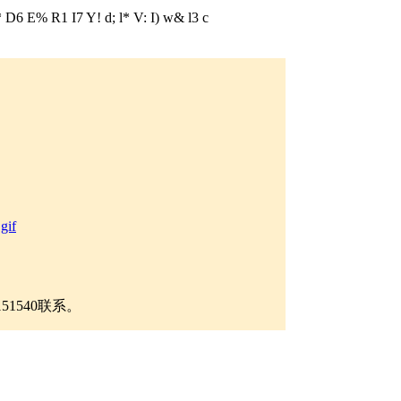
* D
6 E% R1 I7 Y! d; l* V: I) w& l3 c
gif
7151540联系。