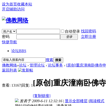
设为首页
收藏本站
开启辅助访问
找回密码
自动登录
密码
立即注册
登录
快捷导航
论坛
BBS
搜索
搜索
佛教网络
»
论坛
›
管理论坛
›
论坛事务
›
[原创]重庆潼南卧佛寺
返回列表
[原创]重庆潼南卧佛
查看:
13167
|
回复:
1
[复制链接]
发表于 2009-6-11 12:32:16
|
显示全部楼层
|
阅读模式
我站已经做好贵站链接，请予支持。