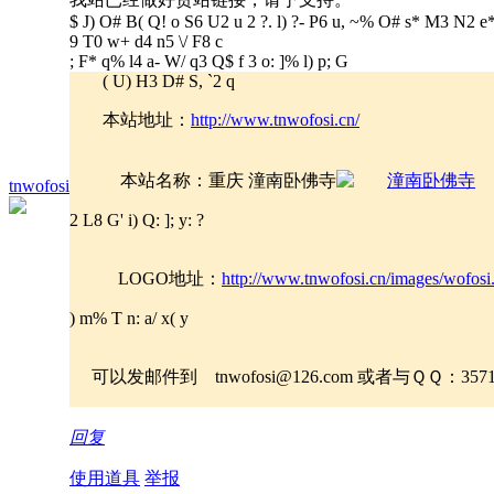
$ J) O# B( Q! o S6 U2 u
2 ?. l) ?- P6 u, ~% O
# s* M3 N2 e
9 T0 w+ d4 n5 \/ F8 c
; F* q% l4 a- W/ q3 Q$ f
3 o: ]% l) p; G
( U) H3 D# S, `2 q
本站地址：
http://www.tnwofosi.cn/
本站名称：重庆 潼南卧佛寺
tnwofosi
2 L8 G' i) Q: ]; y: ?
LOGO地址：
http://www.tnwofosi.cn/images/wofosi.
) m% T n: a/ x( y
可以发邮件到 tnwofosi@126.com 或者与ＱＱ：35
回复
使用道具
举报