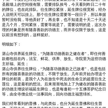
圣殿墙上的空间很有限，需要排队挨号，今天看到昨日二十年
的牌位，也在此排队。往生牌位紧张，延生牌位很宽裕，经办
人说明天可以挂上。那个往生牌位需要等一段日子，所以单据
暂时没给我，等他弄好了，再去拿，也不知道是十天二十天还
是几个月，空间紧张，需要等就是了。需要说明的是，这次办
理的对象是所有随喜善款的功德主，而并非仅限于放生，这是
以前没有想到的，这样挺好。
明细如下：
湛山寺供养延生牌位，“为随喜功德善款之健在者”，即任何善
款都包括在内，法宝、鲜花、供养、放生。寺院里为这些功德
主祈福、延生；
湛山寺供养往生牌位，“为随喜功德善款之已故者”，也是包括
所有的随喜善款的功德主，不限于放生。几年前开始办理这个
牌位的初衷，是我个人为在放生中死去的生命立的超度往生之
莲位，这是最初的想法。后来渐渐地加上了为健在的随喜善款
的功德主增设祈福延生牌位，也是每逢初一十五佛菩萨纪念日
等，由全寺僧众统一法事回向，回向功德主福慧绵长。
我们经常看到的普佛，与此类似，也分为延生普佛和往生普