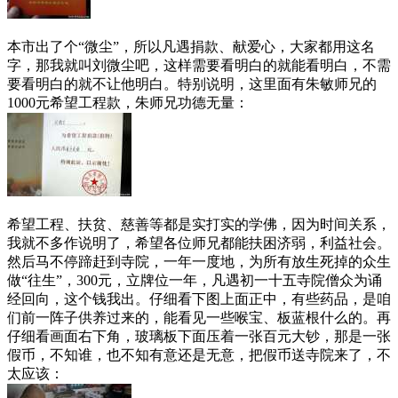
本市出了个“微尘”，所以凡遇捐款、献爱心，大家都用这名
字，那我就叫刘微尘吧，这样需要看明白的就能看明白，不需
要看明白的就不让他明白。特别说明，这里面有朱敏师兄的
1000元希望工程款，朱师兄功德无量：
希望工程、扶贫、慈善等都是实打实的学佛，因为时间关系，
我就不多作说明了，希望各位师兄都能扶困济弱，利益社会。
然后马不停蹄赶到寺院，一年一度地，为所有放生死掉的众生
做“往生”，300元，立牌位一年，凡遇初一十五寺院僧众为诵
经回向，这个钱我出。仔细看下图上面正中，有些药品，是咱
们前一阵子供养过来的，能看见一些喉宝、板蓝根什么的。再
仔细看画面右下角，玻璃板下面压着一张百元大钞，那是一张
假币，不知谁，也不知有意还是无意，把假币送寺院来了，不
太应该：