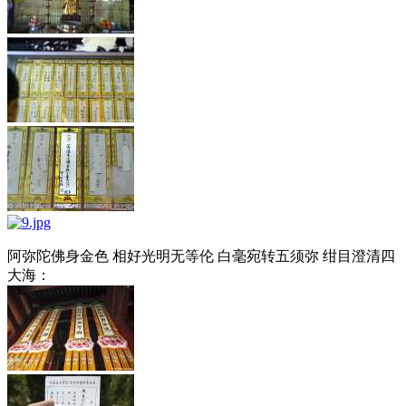
阿弥陀佛身金色 相好光明无等伦 白毫宛转五须弥 绀目澄清四
大海：