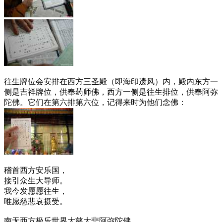
往生牌位会安排在西方三圣殿（即海印遗风）内，殿内东方一
侧是吉祥牌位，供奉药师佛，西方一侧是往生排位，供奉阿弥
陀佛。它们在第六排第六位，记得来时为他们念佛：
稽首西方安乐国，
接引众生大导师。
我今发愿愿往生，
唯愿慈悲哀摄受。
南无西方极乐世界大慈大悲阿弥陀佛