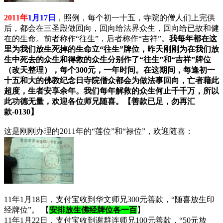
2011年
1月17日
，照例，每个初一十五，寺院的僧人们上完供
后，都会在三圣殿做回向，回向给法界众生，回向给已故和健
在的生命。前者称作“往生”，后者称作“吉祥”。
我每年都在这
里为我们放生死掉的生命立“往生”牌位，昨天刚刚为在我们放
生中死去的众生和得救的众生分别作了“往生”和“吉祥”牌位
（改天整理），每个300元，一年时间。在这期间，每逢初一
十五和大的佛教纪念日寺院僧众都会为做法事回向，亡者藉此
超度，生者安享余年。我们每年解救的众生何止千千万，所以
此功德无量，欢迎各位师兄随喜。【善款已足，勿再汇
款-0130】
这是刚刚办理的2011年的“莲位”和“禄位”，欢迎随喜：
11年1月18日，支付宝收到华文师兄300元善款，“随喜放生印
经牌位”。
【
安排放生佛经牌位各一百
】
11年1月22日，支付宝收到谢群连师兄100元善款，“50元放