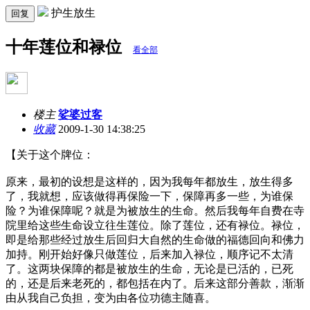
护生放生
回复
十年莲位和禄位
看全部
楼主
娑婆过客
收藏
2009-1-30 14:38:25
【关于这个牌位：
原来，最初的设想是这样的，因为我每年都放生，放生得多
了，我就想，应该做得再保险一下，保障再多一些，为谁保
险？为谁保障呢？就是为被放生的生命。然后我每年自费在寺
院里给这些生命设立往生莲位。除了莲位，还有禄位。禄位，
即是给那些经过放生后回归大自然的生命做的福德回向和佛力
加持。刚开始好像只做莲位，后来加入禄位，顺序记不太清
了。这两块保障的都是被放生的生命，无论是已活的，已死
的，还是后来老死的，都包括在内了。后来这部分善款，渐渐
由从我自己负担，变为由各位功德主随喜。