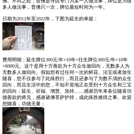
佛。不同之处，普佛是寺院专门为某一人做法事，牌位是为很
多人做法事，普佛只一次，牌位最短时间为一年。
日期为2012年至2022年，下图为延生的单据：
费用明细：延生牌位300元/年×10年+往生牌位300元/年×10年
=6000元。这个是用十方善款为十方众生做回向，无数多人为
无数多人做回向。假如您有过任何一次的鲜花、法宝或者放生
随喜，您不仅参与了此殊胜行，而且还参与了为数不清的众生
回向，而且生活中的您，不知不觉地正在受到十方众生和三宝
的回向：延生、祈福、增慧、加持……感谢历年来各位随喜功
德善款的师兄，感谢诸佛菩萨护持，成此殊胜难得之事。欢迎
您随喜，功德无量：