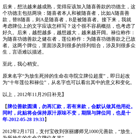
后来，想法越来越成熟，觉得应该加入随喜善款的功德主，这
个功德主包括两块：随喜者本人和被随喜者，比如A随喜善
款，替B随喜，则A是随喜者，B是被随喜者。接下来，我就
考虑牌位上的文字应该怎样写？这个很不容易概括，也考虑了
好久。后来，越想越多，越想越大，越来越开阔。禄位称作：
为随喜功德善款之健在者，莲位称作：为随喜功德善款之已故
者。这两个牌位，里面涉及到很多的排列组合，涉及到很多众
生，言语难以描述。
至此，我心稍安。
原来名字“为放生死掉的生命在寺院立牌位超度”，即日起改
为“十年莲位和禄位”，从名字也可以看出其中的意义和变化。
以上，2012年11月29日补充】
【
牌位善款圆满，勿再汇款，若有来款，会默认做其他用处。
同时，此贴将会保持原汁原味不变，期限与牌位同，也是十
年-2012-05-28 19:33
】
2012年2月17日，支付宝收到张丽娜师兄1000元善款，“放生、
为所放生的生命立牌位各半”。