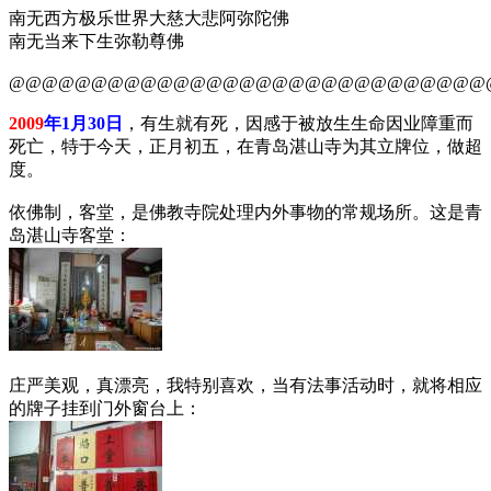
南无西方极乐世界大慈大悲阿弥陀佛
南无当来下生弥勒尊佛
@@@@@@@@@@@@@@@@@@@@@@@@@@@@@
2009
年1月30日
，有生就有死，因感于被放生生命因业障重而
死亡，特于今天，正月初五，在青岛湛山寺为其立牌位，做超
度。
依佛制，客堂，是佛教寺院处理内外事物的常规场所。这是青
岛湛山寺客堂：
庄严美观，真漂亮，我特别喜欢，当有法事活动时，就将相应
的牌子挂到门外窗台上：