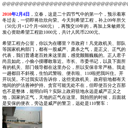
@@@@@@@@@@@@@@@@@@@@@@@@@@@@@
2010
年2月4日
，立春，这是二十四节气中的第一个，预示着寒
冬过去，一切即将欣欣向荣。今天到希望工程，补上09年所欠
（50元/月×12个月=600元），再预交10年的，再加上朱敏师兄
发心资助希望工程款1000元，共计人民币2200元。
希望工程办公室，你以为在哪里？市政府！凡党政机关、部队
等国家机构部门，都有一股威严、肃杀之气，是正义、正气的
代表，我们普通老百姓来这里面，感觉颤颤巍巍的。正人君子
尚且如此，小偷小摸哪敢靠近。市长、市委书记，以及下面所
有的机关、部门领导都在这里办公，所以安保非常严格。我走
一趟都目不斜视，生怕武警啦、便衣啦、110啦把我叫住。开
开玩笑。不过我实话告诉你，这些党政机关、政府驻地都有天
地间的护法善神护持。贪官可能无处不在，但即使百分之百那
也不是整体，能明白吗？实际上政府驻地永远是威严正义之
地，国家的正气，天地的正气在这里。我拍照的时候，后面就
是安保的便衣，旁边是威严的警卫，远处是110警车：