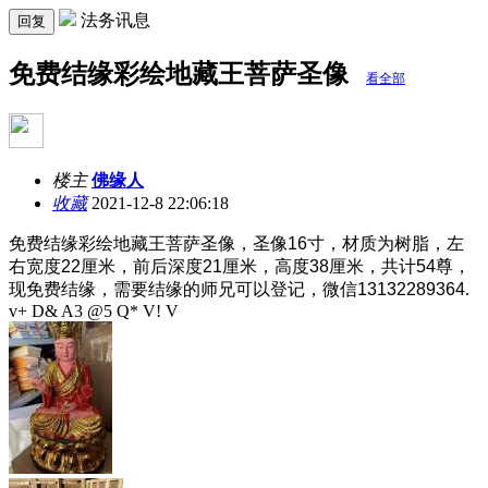
法务讯息
回复
免费结缘彩绘地藏王菩萨圣像
看全部
楼主
佛缘人
收藏
2021-12-8 22:06:18
免费结缘彩绘地藏王菩萨圣像，圣像16寸，材质为树脂，左
右宽度22厘米，前后深度21厘米，高度38厘米，共计54尊，
现免费结缘，需要结缘的师兄可以登记，微信13132289364
.
v+ D& A3 @5 Q* V! V