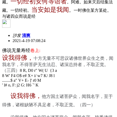
一切经初安何等语者
藏。
。阿难。如来灭后结集法
当安如是我闻
。
藏。一切经初。
一时佛住某方某处。
与诸四众而说是经
沙发
清爽
2021-4-19 07:08:24
佛说无量寿经
卷上:
设我得佛，
十方无量不可思议诸佛世界众生之类，闻
我名字，不得菩萨无生法忍、诸深总持者，不取正觉。
（三四）
8 R, D0 r" W( U {3 a
8 W' F4 O$ e# X+ i/ w7 K/ J8 l
........
$ a" V+ E- ]' r0 M
' l# o, F: j2 G: H6 `' K
设我得佛，
他方国土诸菩萨众，闻我名字，至于
得佛，诸根缺陋不具足者，不取正觉。（四一）