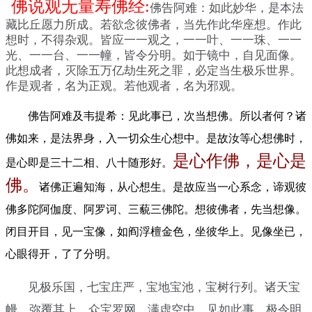
佛说观无量寿佛经:
佛告阿难：如此妙华，是本法
藏比丘愿力所成。若欲念彼佛者，当先作此华座想。作此
想时，不得杂观。皆应一一观之，一一叶、一一珠、一一
光、一一台、一一幢，皆令分明。如于镜中，自见面像。
此想成者，灭除五万亿劫生死之罪，必定当生极乐世界。
作是观者，名为正观。若他观者，名为邪观。
佛告阿难及韦提希：见此事已，次当想佛。所以者何？诸
佛如来，是法界身，入一切众生心想中。是故汝等心想佛时，
是心作佛，是心是
是心即是三十二相、八十随形好。
佛。
诸佛正遍知海，从心想生。是故应当一心系念，谛观彼
佛多陀阿伽度、阿罗诃、三藐三佛陀。想彼佛者，先当想像。
闭目开目，见一宝像，如阎浮檀金色，坐彼华上。见像坐已，
心眼得开，了了分明。
见极乐国，七宝庄严，宝地宝池，宝树行列。诸天宝
幔，弥覆其上，众宝罗网，满虚空中。见如此事，极令明