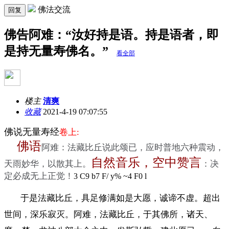
佛法交流
回复
佛告阿难：“汝好持是语。持是语者，即
是持无量寿佛名。”
看全部
楼主
清爽
收藏
2021-4-19 07:07:55
佛说无量寿经
卷上:
佛语
阿难：法藏比丘说此颂已，应时普地六种震动，
自然音乐
，空中赞言
天雨妙华，以散其上。
：决
定必成无上正觉！
3 C9 b7 F/ y% ~4 F0 l
于是法藏比丘，具足修满如是大愿，诚谛不虚。超出
世间，深乐寂灭。阿难，法藏比丘，于其佛所，诸天、