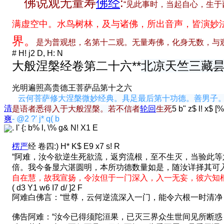
佛说观无量寿
佛经
:
“见此事时，当起自心，生于
满虚空中。水鸟树林，及与诸佛，所出音声，皆演妙
界。
是为普观想，名第十二观。无量寿佛，化身无数，与
# H! j2 D, H: N
大般涅槃经卷第二十六**
北凉天竺三藏
光明遍照高贵德王菩萨品第十之六
云何菩萨修大涅槃微妙经典。具足最后第十功德。善男子
清
是语者悉得入于大般涅槃。若不信者
轮回
生死
5 b" z$ l! x$ [%
爽
- @2 ?' j* q( b
. l' {: b% l, \% g& N! X1 E
楞严
经 卷四:
) H* K$ E9 x7 s! R
“阿难，汝今欲逆生死欲流，返穷流根，至不生灭，当验此
倍。我今备显六湛圆明，本所功德数量如是，随汝详择其可
自在慧，故我宣扬，令汝但于一门深入，入一无妄，彼六知根
( d3 Y1 w6 I7 d/ ]2 F
阿难白佛言：“世尊，云何逆流深入一门，能令六根一时清净
佛告阿难：“汝今已得须陀洹果，已灭三界众生世间见所断