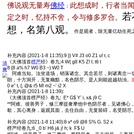
佛说观无量寿
佛经
此想成时，行者当
：
若
定之时，忆持不舍，令与修多罗合。
想，名第八观。
作是观者，除无量亿劫生死
补充内容 (2021-1-8 11:35):
9 }) V# J3 o0 Z1 u! r, c
《大佛顶首
楞严
经》卷九:
4 W( g8 K5 Z! l; t6 t
清
8 {8 a% h7 W0 B3 ~) W0 T
爽
阿难当知。汝坐道场，销落诸念。其念若尽，则诸离念一切
朗，十方洞开，无复幽黯，名色阴尽。是人则能超越劫浊。
0 e" t, {, @& r5 M! m2 ~' i2 X
补充内容 (2021-1-8 11:39):
《大佛顶首楞严经》卷九:
E* G$ Y' i, x& j9 C
**阿难。彼善男子，修三摩提奢摩他中色阴尽者，见诸佛
歇，其心离身，返观其面，去住自由，无复留碍，名受阴尽
补充内容 (2021-1-8 11:40):
8 v* o9 @8 S% G. S2 x
楞严经卷九:
6 _0 b' H6 j& j! h; k F$ U