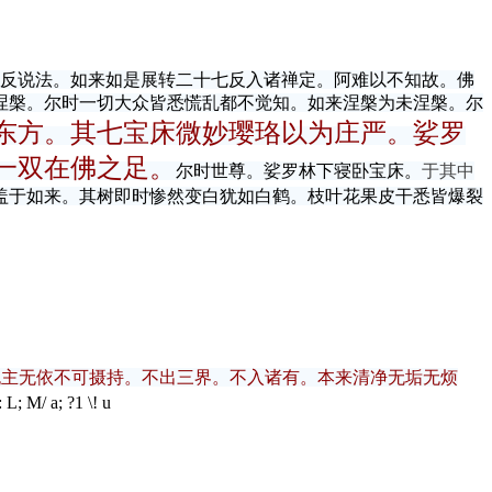
反说法。如来如是展转二十七反入诸禅定。阿难以不知故。佛
涅槃。尔时一切大众皆悉慌乱都不觉知。如来涅槃为未涅槃。尔
东方。其七宝床微妙璎珞以为庄严。娑罗
一双在佛之足。
尔时世尊。娑罗林下寝卧宝床。
于其中
盖于如来。其树即时惨然变白犹如白鹤。枝叶花果皮干悉皆爆裂
无主无依不可摄持。不出三界。不入诸有。本来清净无垢无烦
: L; M/ a; ?1 \! u