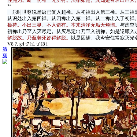
性施为。断一切相一无所有。法相如是。其知是者名出世人
**
尔时世尊说是语已复入超禅。从初禅出入第三禅。从三禅出
从识处出入
第四禅
。从四禅出入第二禅。从二禅出入于初禅
摄持。不出三界。不入诸有。本来清净无垢无烦恼。
与虚空
初禅出乃至入灭尽定。从灭尽定出乃至入初禅
。如是逆顺入
解脱故。乃至老死皆得解脱。
以是因缘。我今安住常寂灭光
V8 ?. g4 t7 h1 u' I8 i
清
爽