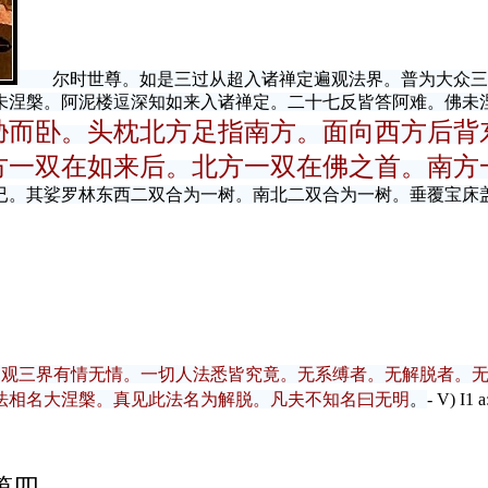
尔时世尊。如是三过从超入诸禅定遍观法界。普为大众三
未涅槃。阿泥楼逗深知如来入诸禅定。二十七反皆答阿难。佛未
胁而卧。头枕北方足指南方。面向西方后背
方一双在如来后。北方一双在佛之首。南方
已。其娑罗林东西二双合为一树。南北二双合为一树。垂覆宝床
遍观三界有情无情。一切人法悉皆究竟。无系缚者。无解脱者。
法相名大涅槃。真见此法名为解脱。凡夫不知名曰无明
。
- V) I1 a
第四