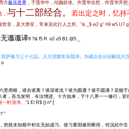
西方
极乐世界
，于莲华中，结跏趺坐。作莲华合想，作莲华开想
与十二部经合。
若出定之时，忆持
法
，
观世音，及大势至，常来至此行人之所。”
& _$ w2 g" h9 w5 U7 g
昙无谶谶译
9 ?& f5 R o2 u5 B1 @5 _
。菩萨修习三十七品。入大涅槃常乐我净。为诸众生分别解说大
 o
等六受用根，谁合谁离？谁深谁浅？谁为圆通？谁不圆满？若能
入者，吾当发明，令汝增进。十方如来，于十八界一一修行，皆
一时清净。”
1 E/ R$ {) n* [
？”
惑，然犹未知根中积生无始虚习。彼习要因修所断得，何况此中