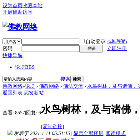
设为首页
收藏本站
开启辅助访问
找回密码
自动登录
密码
立即注册
登录
快捷导航
论坛
BBS
搜索
搜索
佛教网络
»
论坛
›
佛教网络
›
佛法交流
›
水鸟树林，及与诸佛，
返回列表
水鸟树林，及与诸佛
查看:
8557
|
回复:
6
[复制链接]
发表于 2021-1-11 05:51:15
|
显示全部楼层
|
阅读模式