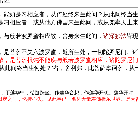
，能如是习相应者，从何处终来生此间？从此间终当生
如是习相应者，或从他方佛国来生此间，或从兜率天上
，与般若波罗蜜相应故，舍身来生此间，
诸深妙法
皆
间，是菩萨不失六波罗蜜，随所生处，一切陀罗尼门、
致，是菩萨根钝不能疾与般若波罗蜜相应，诸陀罗尼
从此间终当生何处？’者，舍利弗，此菩萨摩诃萨，从
世界，于莲华中，结跏趺坐。作莲华合想，作莲华开想。莲华开时
出定之时，忆持不失。见此事已，名见无量寿佛极乐世界。是为