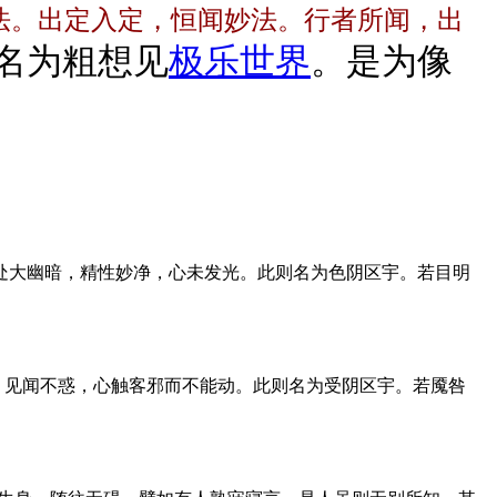
法。出定入定，恒闻妙法。行者所闻，出
名为粗想见
极乐世界
。是为像
处大幽暗，精性妙净，心未发光。此则名为色阴区宇。若目明
，见闻不惑，心触客邪而不能动。此则名为受阴区宇。若魇咎