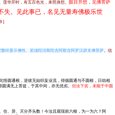
眼目开想，见佛菩萨
。莲华开时，有五百色光，来照身想。
不失。见此事已，名见无量寿佛极乐世
9 ]
涅槃经显示佛性。若须陀洹斯陀含阿那含阿罗汉辟支佛菩萨
。信
于此悟圆通根，逆彼无始织妄业流，得循圆通与不圆根，日劫相
得圆满无上菩提，于其中间，亦无优劣。
但汝下劣，未能于中圆
生、住、异、灭分齐头数！今汝且观现前六根，为一为六？阿