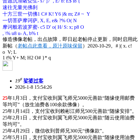
普愿沉溺诸众生
- s7 ]7 `, E/ b: E$ i8 {
速往无量光佛刹
十方三世一切佛
1 C# K! Y6 |& m; Z# ~ Y
一切菩萨摩诃萨
, X, E, e& ?% O( N
摩诃般若波罗蜜
- c5 D' o( H/ S: x; p8 O
, \% u8 u- A, b% t
修造佛像老帖，出点故障，即日起老帖停止更新，同时启用此
新帖（
老帖点此查看，原汁原味保留
）2020-10-29。
# |( x. c!
o V; L
1 t% Y+ M; H2 O# }* q
#
19
娑婆过客
2026-1-8 15:54:26
25
年1月3日，支付宝收到翼飞师兄5000元善款“随缘使用邮费
等均可”（放生油费各100余款佛像）。
25年1月14日，支付宝收到赖彬江师兄500元善款“随缘安排”。
25年2月1日，支付宝收到翼飞师兄5000元善款“随云使用油费
等均可”。
25年4月29日，微信收到普师兄300元“佛像款”。
25年5月1日，支付宝收到翼飞师兄5000元善款“随缘使用油费