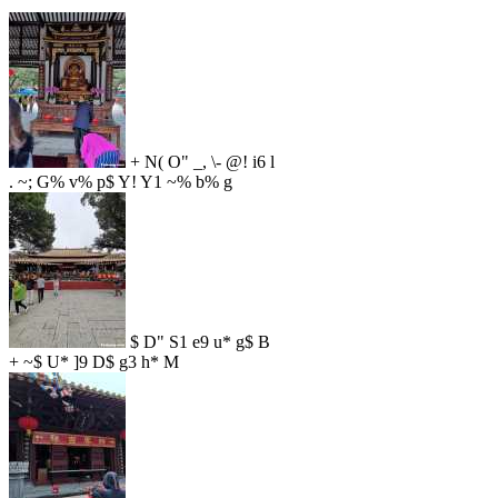
+ N( O" _, \- @! i6 l
. ~; G% v% p$ Y! Y1 ~% b% g
$ D" S1 e9 u* g$ B
+ ~$ U* ]9 D$ g3 h* M