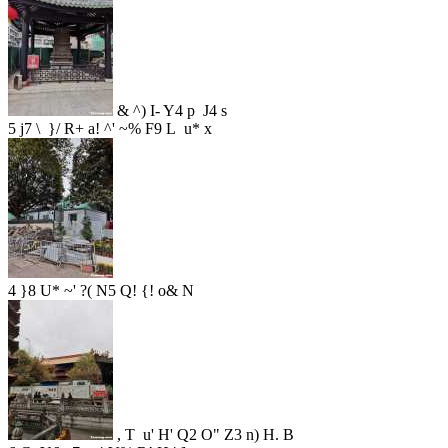
& ^) I- Y4 p J4 s
5 j7 \ }/ R+ a! ^' ~% F9 L u* x
4 }8 U* ~' ?( N5 Q! {! o& N
, T u' H' Q2 O" Z3 n) H. B