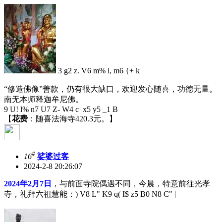
3 g2 z. V6 m% i, m6 {+ k
“修造佛像”善款，仍有很大缺口，欢迎发心随喜，功德无量。
南无本师释迦牟尼佛。
9 U! l% n7 U7 Z- W4 c x5 y5 _1 B
【
花费
：随喜法海寺420.3元。】
#
16
娑婆过客
2024-2-8 20:26:07
2024年2月7日
，与前面寺院偶遇不同，今晨，特意前往光孝
寺，礼拜六祖慧能：
) V8 L" K9 q( I$ z5 B0 N8 C" |