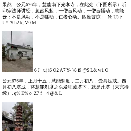
果然，公元676年，慧能南下光孝寺，在此处（下图所示）听
印宗法师讲经，忽然风起，一僧言风动，一僧言幡动，慧能
云：不是风动，不是幡动，仁者心动。四座皆惊：
N: U) t/
U* `$ b2 k, V9 M
6 J+ u( i6 O2 A7 Y- }8 i9 @$ L& w1 Q
公元676年，正月十五，慧能剃度，二月初八，受具足戒。四
月初八塔成，将慧能剃度之头发埋藏塔下，就是此塔（未完待
续）
, q% E% o Z7 f+ |4 @& L