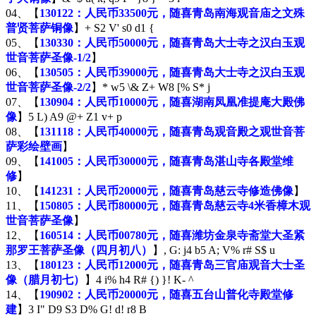
04、【
130122：人民币33500元，随喜青岛南海观音庙之文殊
普贤菩萨铜像
】
+ S2 V' s0 d1 {
05、【
130330：人民币50000元，随喜青岛大士寺之汉白玉观
世音菩萨圣像-1/2
】
06、【
130505：人民币39000元，随喜青岛大士寺之汉白玉观
世音菩萨圣像-2/2
】
* w5 \& Z+ W8 [% S* j
07、【
130904：人民币10000元，随喜湖南凤凰准提庵大殿佛
像
】
5 L) A9 @+ Z1 v+ p
08、【
131118：人民币40000元，随喜青岛观音殿之观世音菩
萨彩绘壁画
】
09、【
141005：人民币30000元，随喜青岛湛山寺各殿堂维
修
】
10、【
141231：人民币20000元，随喜青岛慈云寺修造佛像
】
11、【
150805：人民币80000元，随喜青岛慈云寺4米香樟木观
世音菩萨圣像
】
12、【
160514：人民币00780元，随喜潍坊金泉寺斋堂大圣紧
那罗王菩萨圣像（四月初八）
】
, G: j4 b5 A; V% r# S$ u
13、【
180123：人民币12000元，随喜青岛三官庙观音大士圣
像（腊月初七）
】
4 i% h4 R# {) }! K- ^
14、【
190902：人民币20000元，随喜五台山普化寺殿堂修
建
】
3 I" D9 S3 D% G! d! r8 B