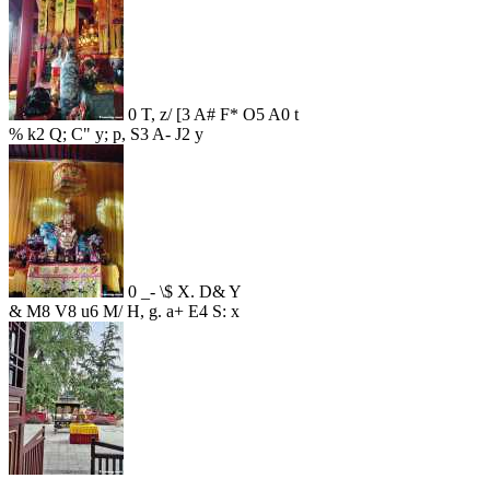
0 T, z/ [3 A# F* O5 A0 t
% k2 Q; C" y; p, S3 A- J2 y
0 _- \$ X. D& Y
& M8 V8 u6 M/ H, g. a+ E4 S: x