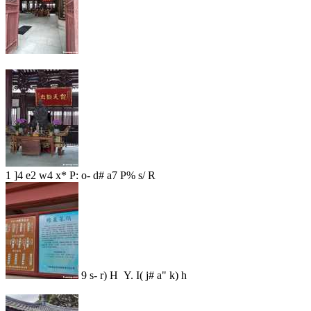
1 ]4 e2 w4 x* P: o- d# a7 P% s/ R
9 s- r) H Y. I( j# a" k) h