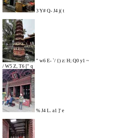
3 Y# Q- J4 j( t
" w6 E- `/ {) z: H; Q0 y1 ~
/ W5 Z, T6 [" q
% J4 L. a1 ]' e