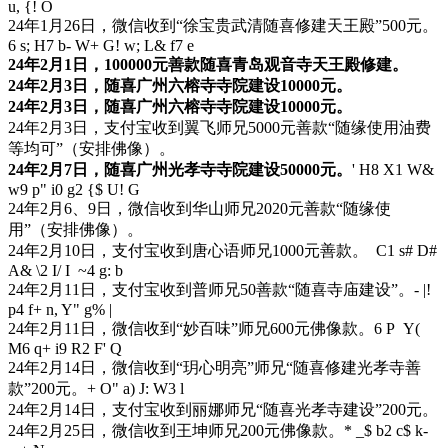
u, {! O
24年1月26日，微信收到“徐宝贵武清随喜修建天王殿”500元。
6 s; H7 b- W+ G! w; L& f7 e
24年2月1日，100000元善款随喜青岛观音寺天王殿修建。
24年2月3日，随喜广州六榕寺寺院建设10000元。
24年2月3日，随喜广州六榕寺寺院建设10000元。
24年2月3日，支付宝收到翼飞师兄5000元善款“随缘使用油费
等均可”（安排佛像）。
24年2月7日，随喜广州光孝寺寺院建设50000元。
' H8 X1 W&
w9 p" i0 g2 {$ U! G
24年2月6、9日，微信收到华山师兄2020元善款“随缘使
用”（安排佛像）。
24年2月10日，支付宝收到唐心语师兄1000元善款。
C1 s# D#
A& \2 I/ I ~4 g: b
24年2月11日，支付宝收到普师兄50善款“随喜寺庙建设”。
- |!
p4 f+ n, Y" g% |
24年2月11日，微信收到“妙百味”师兄600元佛像款。
6 P Y(
M6 q+ i9 R2 F' Q
24年2月14日，微信收到“玥心明亮”师兄“随喜修建光孝寺善
款”200元。
+ O" a) J: W3 l
24年2月14日，支付宝收到丽娜师兄“随喜光孝寺建设”200元。
24年2月25日，微信收到王坤师兄200元佛像款。
* _$ b2 c$ k-