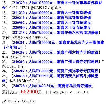
15、【
210329：人民币25000元，随喜大士寺阿难尊者佛像贴
金
】
9 r" L U7 J1 @6 M$ h7 v' q) d- ^
16、【
211230：人民币00800元，随喜大士寺殿堂维修
】
17、【
220216：人民币10000元，随喜法海寺殿堂维修
】
18、【
220902：人民币10000元，随喜大士寺寺院建设
】
19、【
220909：人民币10000元，随喜大士寺寺院建设
】
20、【
231218：人民币20000元，随喜即墨永和宫道观修缮
】
支付宝优惠0.3实付19999.7元
21、【
240201：人民币100000元，随喜青岛观音寺天王殿修建
（小年前日）
】
22、【
240203：人民币10000元，随喜广州六榕寺寺院建设
】
& K( @: @( f* |" D
23、【
240203：人民币10000元，随喜广州大佛寺寺院建设
】
"
[% B% n" i! a _
24、【
240207：人民币50000元，随喜广州光孝寺寺院建设
】
25、【
240618：人民币00500元，随喜西安八仙宫斗姆殿壁
画
】
% ?. k8 M( w' |( t2 g
26、【
240726：人民币420.30元，随喜青岛法海寺建设
】
662000
累计支出：
元。
$ [$ W0 g% C- V x: a- u+ L
, P' D- _2 a+ Q$ u1 A