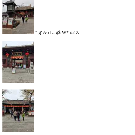
" g' A6 L- g$ W* o2 Z