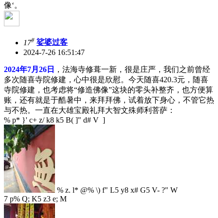
像‘。
#
17
娑婆过客
2024-7-26 16:51:47
2024年7月26日
，法海寺修葺一新，很是庄严，我们之前曾经
多次随喜寺院修建，心中很是欣慰。今天随喜420.3元，随喜
寺院修建，也考虑将“修造佛像”这块的零头补整齐，也方便算
账，还有就是于酷暑中，来拜拜佛，试着放下身心，不管它热
与不热。一直在大雄宝殿礼拜大智文殊师利菩萨：
% p* }' c+ z/ k8 k5 B( ]" d# V ]
% z. l* @% \) f" L5 y8 x# G5 V- ?" W
7 p% Q; K5 z3 e; M