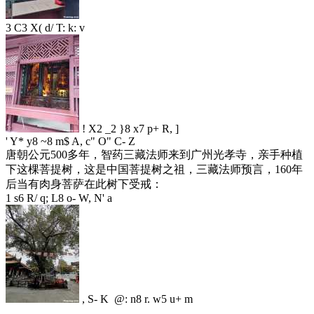
3 C3 X( d/ T: k: v
! X2 _2 }8 x7 p+ R, ]
' Y* y8 ~8 m$ A, c" O" C- Z
唐朝公元500多年，智药三藏法师来到广州光孝寺，亲手种植
下这棵菩提树，这是中国菩提树之祖，三藏法师预言，160年
后当有肉身菩萨在此树下受戒：
1 s6 R/ q; L8 o- W, N' a
, S- K @: n8 r. w5 u+ m