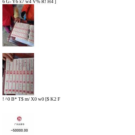
6 G- Y6 x7 w4 V% R! H4 ]
! ^0 B* T$ m/ X0 w0 [$ K2 F