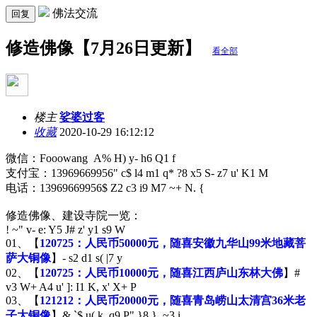
佛法交流
回复
修造佛像【7月26日更新】
看全部
楼主
娑婆过客
收藏
2020-10-29 16:12:12
微信：Fooowang
A% H) y- h6 Q1 f
支付宝：13969669956
" c$ l4 m1 q* ?8 x5 S- z7 u' K1 M
电话：13969669956
$ Z2 c3 i9 M7 ~+ N. {
修造佛像、建设寺院一览：
! ~" v- e: Y5 J# z' y1 s9 W
01、【
120725：人民币50000元，随喜安徽九华山99米地藏菩
萨大铜像
】
- s2 d1 s( |7 y
02、【
120725：人民币10000元，随喜江西庐山东林大佛
】
#
v3 W+ A4 u' ]: I1 K, x' X+ P
03、【
121212：人民币20000元，随喜青岛崂山太清宫36米老
子大铜像
】
& `$ u( k, q9 P" }8 } ~3 i