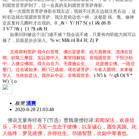
到观世音菩萨到了，过一会真的见到观世音菩萨身影。
有一次观世音菩萨身影在我左边，我就不注意左边就注意右边 ，这
时右边就出现观世音菩萨。我注意前边也一样。这都是 练、熏、修禅
0 _& \ Y/ H7 S( y1 i& d6 B
定反复转几圈时才出现的。
3 V7 ?& j {1 ?$ z& H
如果问到修这个法门难不难？我会说不难，只要有内听能力就可以
% w; M& r4 R4 H; Z( P
修了，后面是步步深入。
文殊师利菩萨:我今白世尊。佛出娑婆界。此方真教体。清净在音
闻。欲取三摩提。实以闻中入。离苦得解脱。良哉观世音。于恒沙劫
中。入微尘佛国。得大自在力。无畏施众生。.... 此是微尘佛。一路涅
槃门。过去诸如来。斯门已成就。现在诸菩萨。今各入圆明。未来修
) N5 k ^/ q$ O( Y*
学人。当依如是法。我亦从中证。非唯观世音。
W) `( o
板凳
清爽
2020-8-28 21:03:48
佛说无量寿经卷下(节选）曹魏康僧铠译:
若闻深法，欢喜信
乐，不生疑惑，乃至一念念于彼佛，以至诚心，愿生其国。此
人临终，梦见彼佛，亦得往生。功德智慧，次如中辈者也。