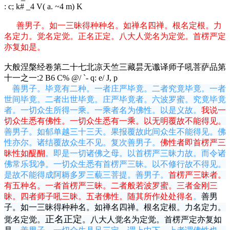
: c; k# _4 V( a. ~4 m) K
善男子。如一三昧得种种名。如禅名四禅。根名定根。力
名定力。觉名定觉。正名正定。八大人觉名为定觉。首楞严定
亦复如是。
大般涅槃经卷第二十七
北凉天竺三藏昙无谶译
师子吼菩萨品第
十一之一:
2 B6 C% @/ `- q: e/ J, p
善男子。毕竟有二种。一者庄严毕竟。二者究竟毕竟。一者
世间毕竟。二者出世毕竟。庄严毕竟者。六波罗蜜。究竟毕竟
者。一切众生所得一乘。一乘者名为佛性。以是义故。
我说一
切众生悉有佛性。一切众生悉有一乘。以无明覆故不能得见。
善男子。如郁单越三十三天。果报覆故此间众生不能得见。佛
性亦尔。诸结覆故众生不见。复次善男子。
佛性者即首楞严三
昧性如醍醐
。即是一切诸佛之母。以首楞严三昧力故。而令诸
佛常乐我净。一切众生悉有首楞严三昧。以不修行故不得见。
是故不能得成阿耨多罗三藐三菩提。善男子。
首楞严三昧者。
有五种名。一者首楞严三昧。二者般若波罗蜜。三者金刚三
昧。四者师子吼三昧。五者佛性。随其所作处处得名
。
善男
子。如一三昧得种种名。如禅名四禅。根名定根。力名定力。
正名正定
觉名定觉。
。八大人觉名为定觉。首楞严定亦复如