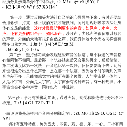
2 M! n g+ v5 [# Y( T
经历分几步简单介绍”中我写到：
4 K3 ]- l# ^0 W' r' S7 X3 H4 `
第一步：通过反闻等方法让自己的识心慢慢静下来，有时还要结
合用念佛、持咒、修止观的方法才能做到。同时用观呼吸等方法让身
体有充足的能量，
这样才慢慢听到更多的声音，如风声，水声、火
声。还有更多的组合声，如风浪声，
沙哑声，尖锐声等很多难以形容
的声音。外面的天地有很多自然之声，我们身体这个小天地同样也有
1 J# }/ _) \4 b# D/ x# M
很多自然之声。
, h0 o6 y1 }2 L0 x
第二步： 坚持修习就会发现这些声音的轨迹，每个轨迹的声音都
有相同和不相同。最后那一个轨迹结束后又会重头再来，反反复复。
第二次速度比第一次快，声音也比第一次静。反反复复听下去，到后
来也很难分出是什么声音，是在那一个轨迹。因为这个时候听到的声
音也差不多，只能凭感觉大约判断在那个位置。人与宇宙是一体的，
人是小宇宙，外面是大宇宙。大宇宙会有各种声音，有一种规律。小
宇宙也会有各种声音，同样也有一种规律。
第三步：学习有关禅定知识，通过声音、觉受和轨迹进行分出各种
7 x! }4 G1 T2 P- T! J
禅定。
: c6 M0 T$ x9 O. Q6 D. C"
下面说说我是怎样用声音来分别禅定的：
A# P
初禅有五种特点，称为五支，即觉、观、喜、乐、一心。二禅有四