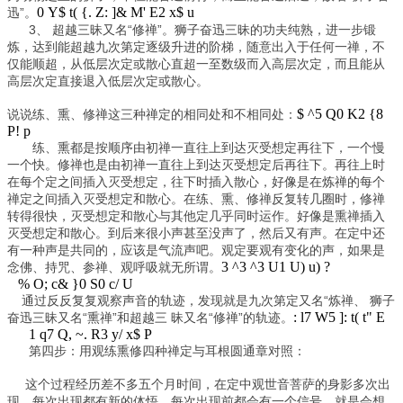
0 Y$ t( {. Z: ]& M' E2 x$ u
迅”。
3、 超越三昧又名“修禅”。狮子奋迅三昧的功夫纯熟，进一步锻
炼，达到能超越九次第定逐级升进的阶梯，随意出入于任何一禅，不
仅能顺超，从低层次定或散心直超一至数级而入高层次定，而且能从
高层次定直接退入低层次定或散心。
$ ^5 Q0 K2 {8
说说练、熏、修禅这三种禅定的相同处和不相同处：
P! p
练、熏都是按顺序由初禅一直往上到达灭受想定再往下，一个慢
一个快。修禅也是由初禅一直往上到达灭受想定后再往下。再往上时
在每个定之间插入灭受想定，往下时插入散心，好像是在炼禅的每个
禅定之间插入灭受想定和散心。在练、熏、修禅反复转几圈时，修禅
转得很快，灭受想定和散心与其他定几乎同时运作。好像是熏禅插入
灭受想定和散心。到后来很小声甚至没声了，然后又有声。在定中还
有一种声是共同的，应该是气流声吧。观定要观有变化的声，如果是
3 ^3 ^3 U1 U) u) ?
念佛、持咒、参禅、观呼吸就无所谓。
% O; c& }0 S0 c/ U
通过反反复复观察声音的轨迹，发现就是九次第定又名“炼禅、 狮子
: l7 W5 ]: t( t" E
奋迅三昧又名“熏禅”和超越三 昧又名“修禅”的轨迹。
1 q7 Q, ~. R3 y/ x$ P
第四步：用观练熏修四种禅定与耳根圆通章对照：
这个过程经历差不多五个月时间，在定中观世音菩萨的身影多次出
现。每次出现都有新的体悟。每次出现前都会有一个信号，就是会想