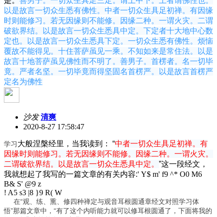
是。
善男子。一切众生具足三定。谓上中下。上者谓佛性也。
以是故言一切众生悉有佛性。中者一切众生具足初禅。有因缘
时则能修习。若无因缘则不能修。因缘二种。一谓火灾。二谓
破欲界结。以是故言一切众生悉具中定。下定者十大地中心数
定也。以是故言一切众生悉具下定。一切众生悉有佛性。烦恼
覆故不能得见。十住菩萨虽见一乘。不知如来是常住法。以是
故言十地菩萨虽见佛性而不明了。善男子。首楞者。名一切毕
竟。严者名坚。一切毕竟而得坚固名首楞严。以是故言首楞严
定名为佛性
沙发
清爽
2020-8-27 17:58:47
大般涅槃经里
，当我读到： “
中者一切众生具足初禅。
有
学习
因缘时则能修习。若无因缘则不能修。因缘二种。一谓火灾。
二谓破欲界结。
以是故言一切众生悉具中定。
”这一段经文，
我就想起了我写的一篇文章的有关内容:
' Y$ m' f9 ^* O0 M6
B& S' @9 z
! A5 s3 |8 }9 R( W
在“观、练、熏、修四种禅定与观音耳根圆通章经文对照学习体
悟”那篇文章中，“有了这个内听能力就可以修耳根圆通了，下面将我的