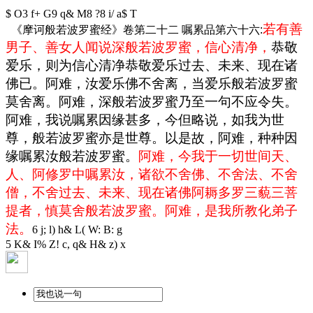
$ O3 f+ G9 q& M8 ?8 i/ a$ T
若有善
《摩诃般若波罗蜜经》卷第二十二 嘱累品第六十六:
男子、善女人闻说深般若波罗蜜，信心清净，
恭敬
爱乐，则为信心清净恭敬爱乐过去、未来、现在诸
佛已。阿难，汝爱乐佛不舍离，当爱乐般若波罗蜜
莫舍离。阿难，深般若波罗蜜乃至一句不应令失。
阿难，我说嘱累因缘甚多，今但略说，如我为世
尊，般若波罗蜜亦是世尊。以是故，阿难，种种因
缘嘱累汝般若波罗蜜。
阿难，今我于一切世间天、
人、阿修罗中嘱累汝，诸欲不舍佛、不舍法、不舍
僧，不舍过去、未来、现在诸佛阿耨多罗三藐三菩
提者，慎莫舍般若波罗蜜。阿难，是我所教化弟子
法。
6 j; l) h& L( W: B: g
5 K& I% Z! c, q& H& z) x