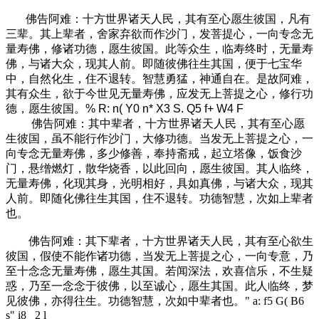
佛告阿难：十方世界诸天人民，其有至心愿生彼国，凡有
三辈。其上辈者，舍家弃欲而作沙门，发菩提心，一向专念无
量寿佛，修诸功德，愿生彼国。此等众生，临寿终时，无量寿
佛，与诸大众，现其人前。即随彼佛往生其国，便于七宝华
中，自然化生，住不退转。智慧勇猛，神通自在。是故阿难，
其有众生，欲于今世见无量寿佛，应发无上菩提之心，修行功
德，愿生彼国。
% R: n( Y0 n* X3 S. Q5 f+ W4 F
佛告阿难：其中辈者，十方世界诸天人民，其有至心愿
生彼国，虽不能行作沙门，大修功德。当发无上菩提之心，一
向专念无量寿佛，多少修善，奉持斋戒，起立塔像，饭食沙
门，悬缯燃灯，散华烧香，以此回向，愿生彼国。其人临终，
无量寿佛，化现其身，光明相好，具如真佛，与诸大众，现其
人前。即随化佛往生其国，住不退转。功德智慧，次如上辈者
也。
佛告阿难：其下辈者，十方世界诸天人民，其有至心欲生
彼国，假使不能作诸功德，当发无上菩提之心，一向专意，乃
至十念念无量寿佛，愿生其国。若闻深法，欢喜信乐，不生疑
惑，乃至一念念于彼佛，以至诚心，愿生其国。此人临终，梦
见彼佛，亦得往生。功德智慧，次如中辈者也。
" a: f5 G( B6
s" i8 _2 l