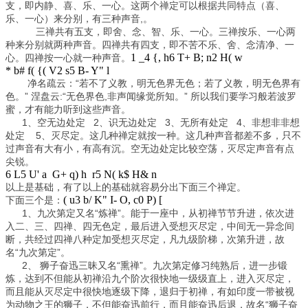
支，即内静、喜、乐、一心。这两个禅定可以根据共同特点（喜、
乐、一心）来分别，有三种声音,。
三禅共有五支，即舍、念、智、乐、一心。三禅按乐、一心两
种来分别就两种声音。四禅共有四支，即不苦不乐、舍、念清净、一
1 _4 {, h6 T+ B; n2 H( w
心。四禅按一心就一种声音。
* b# f( {( V2 s5 B- Y" l
净名疏云：“若不了义教，明无色界无色；若了义教，明无色界有
色。” 涅盘云:“无色界色,非声闻缘觉所知。” 所以我们要学习般若波罗
蜜，才有能力听到这些声音。
1、空无边处定 2、识无边处定 3、无所有处定 4、非想非非想
处定 5、灭尽定。这几种禅定就按一种。这几种声音都差不多，只不
过声音有大有小，有高有沉。空无边处定比较空荡，灭尽定声音有点
尖锐。
6 L5 U' a G+ q) h r5 N( k$ H& n
以上是基础，有了以上的基础就容易分出下面三个禅定。
( u3 b/ K" I- O, c0 P) [
下面三个是：
1、九次第定又名“炼禅”。能于一座中，从初禅节节升进，依次进
入二、三、四禅、四无色定，最后进入受想灭尽定，中间无一异念间
断，共经过四禅八种定加受想灭尽定，凡九级阶梯，次第升进，故
名“九次第定”。
2、 狮子奋迅三昧又名“熏禅”。九次第定修习纯熟后，进一步锻
炼，达到不但能从初禅沿九个阶次很快地一级级直上，进入灭尽定，
而且能从灭尽定中很快地逐级下降，退归于初禅，有如印度一带被视
为动物之王的狮子，不但能奋迅前行，而且能奋迅后退，故名“狮子奋