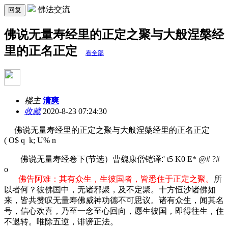
佛法交流
回复
佛说无量寿经里的正定之聚与大般涅槃经
里的正名正定
看全部
楼主
清爽
收藏
2020-8-23 07:24:30
佛说无量寿经里的正定之聚与大般涅槃经里的正名正定
( O$ q k; U% n
佛说无量寿经卷下(节选）曹魏康僧铠译:
' t5 K0 E* @# ?#
o
佛告阿难：其有众生，生彼国者，皆悉住于正定之聚。
所
以者何？彼佛国中，无诸邪聚，及不定聚。十方恒沙诸佛如
来，皆共赞叹无量寿佛威神功德不可思议。诸有众生，闻其名
号，信心欢喜，乃至一念至心回向，愿生彼国，即得往生，住
不退转。唯除五逆，诽谤正法。