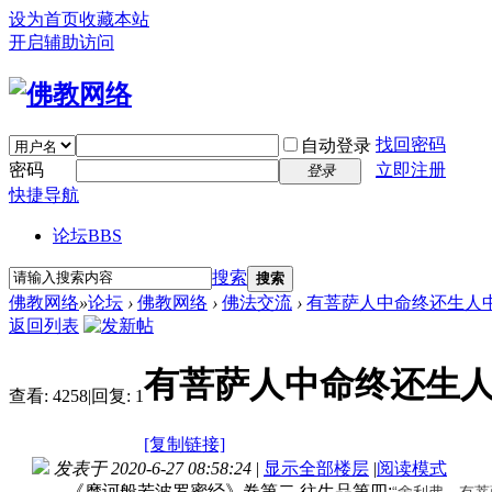
设为首页
收藏本站
开启辅助访问
找回密码
自动登录
密码
立即注册
登录
快捷导航
论坛
BBS
搜索
搜索
佛教网络
»
论坛
›
佛教网络
›
佛法交流
›
有菩萨人中命终还生人
返回列表
有菩萨人中命终还生
查看:
4258
|
回复:
1
[复制链接]
发表于 2020-6-27 08:58:24
|
显示全部楼层
|
阅读模式
《摩诃般若波罗蜜经》卷第二 往生品第四:
“舍利弗，有