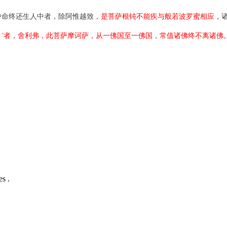
中命终还生人中者，除阿惟越致，
是菩萨根钝不能疾与般若波罗蜜相应
，
？’者，舍利弗，此菩萨摩诃萨，从一佛国至一佛国，常值诸佛终不离诸佛
s .