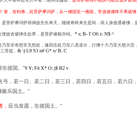
处？’者，舍利弗，此菩萨摩诃萨，从一佛国至一佛国，常值诸佛终不离诸佛
，是菩萨摩诃萨得禅故生长寿天，随彼寿终来生是间，得人身值遇诸佛，
* s; B- I' O6 z: N$ ^
方便故舍诸禅生欲界，是菩萨诸根亦钝。
处乃至非有想非无想处，修四念处乃至八圣道分，行佛十力乃至大慈大悲
& \) L9 S3 n# G* o/ B. C
藐三菩提。
得生彼国。”
9 Y; F4 X* O: j$ B2 v
持名号，若一日、若二日，若三日，若四日，若五日，若六日
极乐国土。”
者，
应当发愿，生彼国土。”