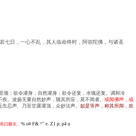
，若七日，一心不乱，其人临命终时，阿弥陀佛，与诸圣
至颈；欲令灌身，自然灌身；欲令还复，水辄还复。调和冷
不疾。波扬无量自然妙声，随其所应，莫不闻者。
或闻佛声
，或
无生忍声
、乃至甘露灌顶，众妙法声。
如是等声，称其所闻，欢
% o# F& ^" e. Z1 p; p4 u
名曰极乐。