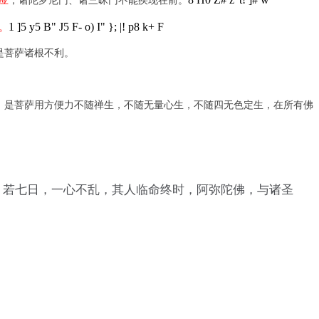
1 ]5 y5 B" J5 F- o) I" }; |! p8 k+ F
。
是菩萨诸根不利。
，是菩萨用方便力不随禅生，不随无量心生，不随四无色定生，在所有佛
，若七日，一心不乱，其人临命终时，阿弥陀佛，与诸圣