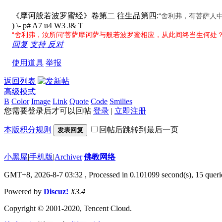
《摩诃般若波罗蜜经》卷第二 往生品第四:
“舍利弗，有菩萨人
) \- p# A7 u4 W3 J& T
“舍利弗，汝所问‘菩萨摩诃萨与般若波罗蜜相应，从此间终当生何处
回复
支持
反对
使用道具
举报
返回列表
高级模式
B
Color
Image
Link
Quote
Code
Smilies
您需要登录后才可以回帖
登录
|
立即注册
本版积分规则
回帖后跳转到最后一页
发表回复
小黑屋
|
手机版
|
Archiver
|
佛教网络
GMT+8, 2026-8-7 03:32
, Processed in 0.101099 second(s), 15 querie
Powered by
Discuz!
X3.4
Copyright © 2001-2020, Tencent Cloud.