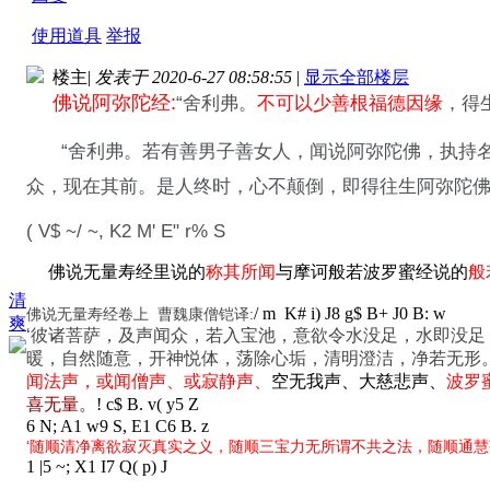
使用道具
举报
楼主
|
发表于 2020-6-27 08:58:55
|
显示全部楼层
佛说阿弥陀经:
“舍利弗。
不可以少善根福德因缘
，得
“舍利弗。若有善男子善女人，闻说阿弥陀佛，执持
众，现在其前。是人终时，心不颠倒，即得往生阿弥陀佛
( V$ ~/ ~, K2 M' E" r% S
佛说无量寿经里说的
称其所闻
与摩诃般若波罗蜜经说的
般
清
/ m K# i) J8 g$ B+ J0 B: w
佛说无量寿经卷上 曹魏康僧铠译:
爽
‘彼诸菩萨，及声闻众，若入宝池，意欲令水没足，水即没
暖，自然随意，开神悦体，荡除心垢，清明澄洁，净若无形
闻法声，或闻僧声、或寂静声、
空无我声、大慈悲声、
波罗
喜无量。
! c$ B. v( y5 Z
6 N; A1 w9 S, E1 C6 B. z
‘随顺清净离欲寂灭真实之义，随顺三宝力无所谓不共之法，随顺通
1 |5 ~; X1 I7 Q( p) J