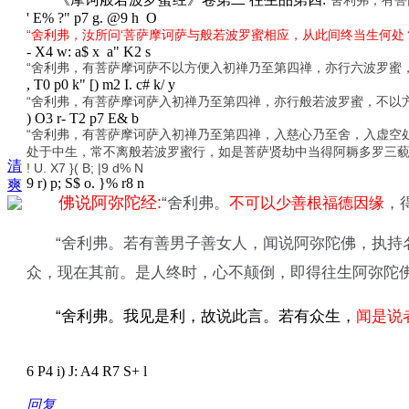
' E% ?" p7 g. @9 h O
“舍利弗，汝所问‘菩萨摩诃萨与般若波罗蜜相应，从此间终当生何
- X4 w: a$ x a" K2 s
“舍利弗，有菩萨摩诃萨不以方便入初禅乃至第四禅，亦行六波罗蜜
, T0 p0 k" [) m2 I. c# k/ y
“舍利弗，有菩萨摩诃萨入初禅乃至第四禅，亦行般若波罗蜜，不以
) O3 r- T2 p7 E& b
“舍利弗，有菩萨摩诃萨入初禅乃至第四禅，入慈心乃至舍，入虚空
处于中生，常不离般若波罗蜜行，如是菩萨贤劫中当得阿耨多罗三
清
! U. X7 }( B; |9 d% N
9 r) p; S$ o. }% r8 n
爽
佛说阿弥陀经:
“舍利弗。
不可以少善根福德因缘
，
“舍利弗。若有善男子善女人，闻说阿弥陀佛，执
众，现在其前。是人终时，心不颠倒，即得往生阿弥陀佛
“舍利弗。我见是利，故说此言。若有众生，
闻是说
6 P4 i) J: A4 R7 S+ l
回复