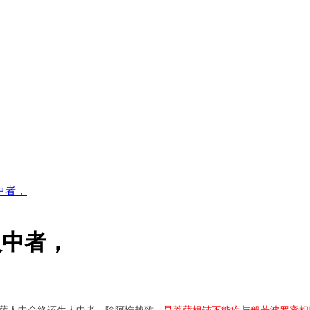
中者，
人中者，
菩萨人中命终还生人中者，除阿惟越致，
是菩萨根钝不能疾与般若波罗蜜相