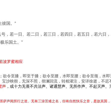
生彼国。”
名号，若一日、若二日，若三日，若四日，若五日，若六日
极乐国土。”
若波罗蜜相应
足；欲令至膝，即至于膝；欲令至腰，水即至腰；欲令至颈，水即
。宝沙映彻，无深不照，彻澜回流，转相灌注，安详徐逝，不迟
蜜声
，或十力无畏不共法声、诸通慧声、无所作声、不起灭声、
慧菩萨声闻所行之道。无有三涂苦难之名，但有自然快乐之音，是故其国，