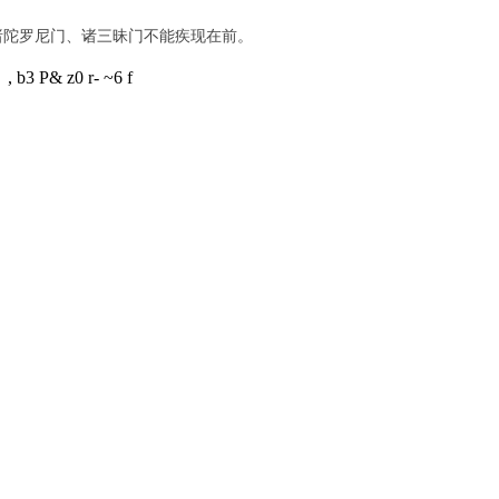
诸陀罗尼门、诸三昧门不能疾现在前。
, b3 P& z0 r- ~6 f
。