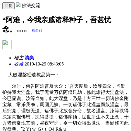
佛法交流
回复
“阿难，今我亲戚诸释种子，吾甚忧
念。......
看全部
楼主
清爽
收藏
2019-10-29 08:43:05
大般涅槃经遗教品第一：
尔时，佛告阿难普及大众：“吾灭度后，汝等四众，当勤
护持我大涅盘。我于无量万亿阿僧只劫，修此难得大涅盘法，
今已显说。汝等当知，此大涅盘，乃是十方三世一切诸佛金刚
宝藏，常乐我净，周圆无缺。一切诸佛于此涅盘而般涅盘，最
后究竟，理极无遗。诸佛于此放舍身命，故名涅盘。汝等欲得
决定真报佛恩，疾得菩提，诸佛摩顶，世世所生不失正念，十
方诸佛常现其前，昼夜守护，令一切众得出世法，当勤修习此
涅盘典。”
2 Y) w. G+ t Q4 R& u