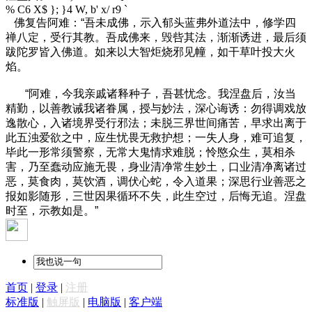
% C6 X$ }; }4 W, b' x/ r9 `
佛复告阿难：“吾未成佛，示入郁头蓝弗外道法中，修学四
禅八定，受行其教。吾成佛来，毁呰其法，渐渐诱进，最后须
跋陀罗皆入佛道。如来以大智炬烧邪见幢，如干草叶投大火
焰。
“阿难，今我亲戚诸释种子，吾甚忧念。我涅盘后，汝当
精勤，以善教诫我诸眷属，授与妙法，深心诲诱：勿得调戏放
逸散心，入诸境界受行邪法；未脱三界世间痛苦，早求出离于
此五浊爱欲之中，应生忧畏无救护想；一失人身，难可追复，
毕此一形常须警察，无常大鬼情求难脱；怜愍众生，莫相杀
害，乃至蠢动应施无畏，身业清净常生妙土，口业清净离诸过
恶，莫食肉，莫饮酒，调伏心蛇，令入道果；深思行业善恶之
报如影随形，三世因果循环不失，此生空过，后悔无追。涅盘
时至，示教如是。”
首页
|
登录
|
注册
标准版
|
触屏版
|
电脑版
|
客户端