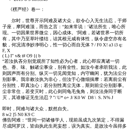
《楞严经》卷一：
尔时，世尊开示阿难及诸大众，欲令心入无生法忍，于师
子座，摩阿难顶，而告之言：“如来常说：‘诸法所生，唯心所
现。一切因果世界微尘，因心成体。’阿难，若诸世界一切所
有，其中乃至草叶缕结，诘其根元咸有体性，纵令虚空亦有名
貌，何况清净妙净明心，性一切心而自无体？
/ F0 X! a3 i3 q:
F, X
( L) I" v& t# O9 {( b
“若汝执吝分别觉观所了知性必为心者，此心即应离诸一切
色、香、味、触诸尘事业，别有全性。如汝今者承听我法，此
则因声而有分别。纵灭一切见闻觉知，内守幽闲，犹为法尘分
别影事。我非敕汝执为非心，但汝于心微细揣摩：若离前尘有
分别性，即真汝心；若分别性离尘无体，斯则前尘分别影事。
尘非常住，若变灭时，此心则同龟毛兔角，则汝法身同于断
灭，其谁修证无生法忍？”
/ U* o+ J/ K0 W D8 \ S. N% J
即时，阿难与诸大众，默然自失。
8 w2 ]5 N0 K9 C
佛告阿难：“世间一切诸修学人，现前虽成九次第定，不得漏
尽成阿罗汉，皆由执此生死妄想，误为真实。是故汝今虽得多