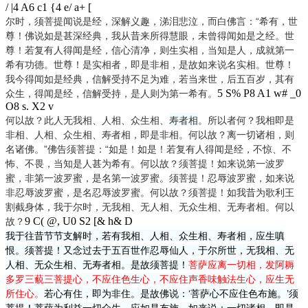
/ |4 A6 c1 {4 e/ a+ [
尔时，须菩提闻说是经，深解义趣，涕泪悲泣，而白佛言：“希有，世
尊！佛说如是甚深经典，我从昔来所得慧眼，未曾得闻如是之经。世
尊！若复有人得闻是经，信心清净，则生实相，当知是人，成就第一
希有功德。世尊！是实相者，即是非相，是故如来说名实相。世尊！
我今得闻如是经典，信解受持不足为难，若当来世，后五百岁，其有
5 S% P8 A1 w# _0
众生，得闻是经，信解受持，是人则为第一希有。
O8 s. X2 v
何以故？此人无我相、人相、众生相、
寿者相
。所以者何？我相即是
非相、人相、众生相、寿者相，即是非相。何以故？离一切诸相，则
名诸佛。”佛告须菩提：“如是！如是！若复有人得闻是经，不惊、不
怖、不畏，当知是人甚为希有。何以故？须菩提！如来说第一波罗
蜜，非第一波罗蜜，是名第一波罗蜜。须菩提！忍辱波罗蜜，如来说
非忍辱波罗蜜，是名忍辱波罗蜜。何以故？须菩提！如我昔为歌利王
割截身体，我于尔时，无我相、无人相、无众生相、无寿者相。何以
9 C( @, U0 S2 [& h& D
故？
我于往昔节节支解时，若有我相、人相、众生相、寿者相，应生嗔
恨。须菩提！又念过去于五百世作忍辱仙人，于尔所世，无我相、无
人相、无众生相、无寿者相。是故须菩提！
菩萨应离一切相，发阿耨
多罗三藐三菩提心，不应住色生心，不应住声香味触法生心，应生无
所住心。
若心有住，即为非住。是故佛说：‘菩萨心不应住色布施。’须
菩提！菩萨为利益一切众生，应如是布施。如来说：一切诸相，即是