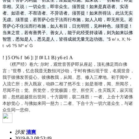
非相。又说：一切众生，即非众生。须菩提！如来是真语者、实语
者、如语者、不诳语者、不异语者。须菩提！如来所得法，此法无实
无虚。须菩提，若菩萨心住于法而行布施，如人入暗，即无所见。若
菩萨心不住法而行布施，如人有目，日光明照，见种种色。须菩提！
当来之世，若有善男子、善女人，能于此经受持读诵，则为如来以佛
智慧，悉知是人，悉见是人，皆得成就无量无边功德。”
$ e/ x, X; N-
t v6 ?5 M* e' G
! }5 O% f b6 ]: ]! f# L1 B) y6 e1 A
《楞严经》卷六: 尔时，观世音菩萨即从座起，顶礼佛足而白佛
言：“世尊，忆念我昔无数恒河沙劫，于时有佛出现于世，名观世音，
我于彼佛发菩提心。彼佛教我，从闻、思、修入三摩地。初于闻中，
入流亡所；所入既寂，动静二相了然不生；如是渐增，闻、所闻尽，
尽闻不住；觉、所觉空，空觉极圆；空、所空灭，生灭既灭，
寂灭现
前
，忽然超越世出世间，十方圆明，获二殊胜：一者、上合十方诸佛
本妙觉心，与佛如来同一慈力；二者、下合十方一切六道众生，与诸
众生同一悲仰。
沙发
清爽
2019-8-3 08:53:49