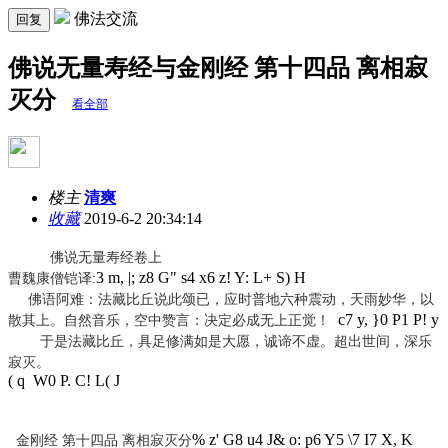
佛法交流
回复
佛说无量寿经与金刚经 第十四品 离相寂
灭分
看全部
楼主
清爽
收藏
2019-6-2 20:34:14
佛说无量寿经卷上
3 m, |; z8 G" s4 x6 z! Y: L+ S) H
曹魏康僧铠译:
佛语阿难：法藏比丘说此颂已，应时普地六种震动，天雨妙华，以
c7 y, }0 P1 P! y
散其上。自然音乐，空中赞言：决定必成无上正觉！
于是法藏比丘，具足修满如是大愿，诚谛不虚。超出世间，深乐
寂灭。
( q W0 P. C! L( J
% z' G8 u4 J& o: p6 Y5 \7 I7 X, K
金刚经 第十四品 离相寂灭分