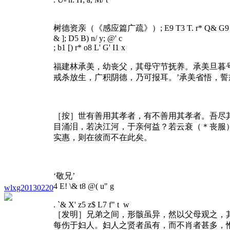
树德资亲（《感应篇广疏》）
; E9 T3 T. r* Q& G9 
& ]; D5 B) n/ y; @' c
; b1 [) r* o8 L' G' I1 x
福建林承美，幼丧父，其母守节抚养。承美旦暮号
戒杀放生，广积阴德，乃可报耳。’承美省悟，
［按］世有善用其孝者，有不善用其孝者。吾尽
目涌泪，若决江河，于亲何益？若云衰（＊丧服
实惠，则在彼而不在此矣。
‘敬兄’
4 E! \& t8 @( u" g
wlxg20130220
. `& X' z5 z$ L7 f" t w
［发明］兄弟之间，形骸虽异，然以父母观之，
每伤于妇人。妇人之贤者虽有，而不肖者甚多，