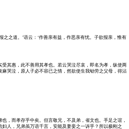
报之之道。’语云：‘作善亲有益，作恶亲有忧。子欲报亲，惟有
实受其惠，此不善用其孝也。若云哭泣尽哀，即名为孝，纵使两
衰麻哭泣，原人子必不容已之情，然欲使生我劬劳之父母，得沾
悌也，而孝存乎中矣。但言敬兄，不及弟，省文也。手足之谊，
信妇人，兄弟虽万语千言，安能及妻妾之一诉乎？所以极刚之