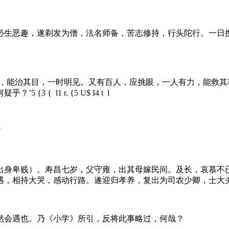
必生恶趣，遂剃发为僧，法名师备，苦志修持，行头陀行。一日
医，能治其目，一时明见。又有百人，应挑眼，一人有力，能救
疑乎？’
5 {3 { l1 r. {5 U$ I4 t l
J
出身卑贱）。寿昌七岁，父守雍，出其母嫁民间。及长，哀慕不
遇，相持大哭，感动行路。遂迎归孝养，复出为司农少卿，士大
然会遇也。乃《小学》所引，反将此事略过，何哉？