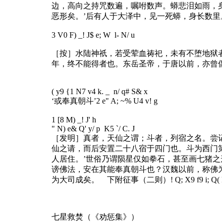
边，高向之持咒数遍，嘱咐数声。蟒悲泪如雨，
恶形矣。’后有人于大泽中，见一死蟒，身长数
3 V0 F) _! J$ e; W l- N/ u
［按］水陆神祇，若受荤血祷祀，未有不堕地狱
年，终不能得者也。东岳圣帝，于唐以前，亦曾
( y9 {1 N7 v4 k. _ n/ q# S& x
‘或奉真朝斗’
2 e" A; ~% U4 v! g
1 [8 M) _! J' h
" N) e& Q' y/ p K5 `/ C. J
［发明］真者，天仙之谓；斗者，列宿之名。尝
仙之请，而后安置二十八宿于四门也。斗为西门
人居住。’世俗乃谓陨星仅如拳石，甚至画七猪
谤佛法，安在其能奉真朝斗也？汉魏以前，称佛
为大司成矣。 下附征事（二则）
! Q; X9 f9 i; Q(
七星救焚（《劝惩集》）