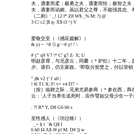
夫，遇妻而柔；极勇之夫，遇妻而怯；极智之夫
夫，遇妻而谄媚。虽以君父之尊，不能强其忠、
（二则）
' _! {2 l* Z8 W$ _% M: ?) @
3 C/ c2 ]$ q- X$ t3 ^) V
爱敬交至（《感应篇解》）
& y) ~ ^8 \5 g/ ~# y! \' \
# {" q9 V7 \* C' g7 Z- X; U
明赵彦霄，与兄彦云，同爨（＊炉灶）十二年，
夕。请归，仍主家政。’即取分契焚之，付以管
" j& v2 {' t' a0 |
! t6 T1 X; F/ v+ v4 D7 ~
［按］临财之际，兄弟尤易参商（＊参在西，商
云：‘人子当养生送死时，应作譬如父母少生一
. ?! R* Y, D8 G6 h6 s
至性感人（《功过格》）
_+ l( t `& Q$ I
6 h0 I4 A$ J# p! M. D# ]) w