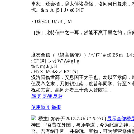
卓恕，还会稽，辞太傅诸葛恪，恪问何日复来，
惊。
& n A |5 l J+ e8 J4 F
7 U$ y4 I. U/ c3 [- M
［按］此特信中之一耳，然能不爽千里之约，信
度友全信（《梁高僧传》）
/ ^/ f7 }# c0 E6 m+ L4 
; C" I# | l- v( W' A# g1 g
% f. m) J/ j. H
/ H) X k5 d& z! R2 T5 j
汉洛阳僧世高，安息国王太子也。幼以至孝闻，
值灵帝之末，乃振锡江南，度昔年同学。行至？
祝如其言。高同舟者三十余人皆随往，
回复
支持
反对
使用道具
举报
楼主
|
发表于 2017-7-16 11:02:31
|
显示全部楼
神曰：‘吾昔在外国，与师学道，今为此庙之神
吾。吾有绢千匹，并杂玩、宝物，可为我营修佛事