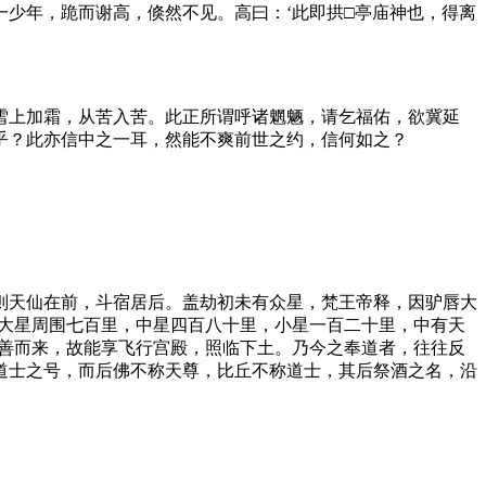
少年，跪而谢高，倏然不见。高曰：‘此即拱□亭庙神也，得离
雪上加霜，从苦入苦。此正所谓呼诸魍魉，请乞福佑，欲冀延
乎？此亦信中之一耳，然能不爽前世之约，信何如之？
则天仙在前，斗宿居后。盖劫初未有众星，梵王帝释，因驴唇大
‘大星周围七百里，中星四百八十里，小星一百二十里，中有天
十善而来，故能享飞行宫殿，照临下土。乃今之奉道者，往往反
道士之号，而后佛不称天尊，比丘不称道士，其后祭酒之名，沿