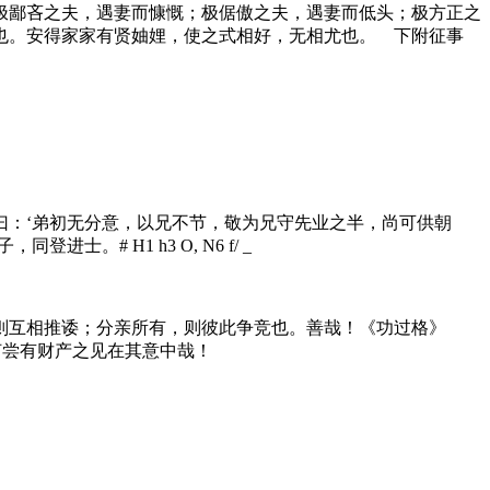
极鄙吝之夫，遇妻而慷慨；极倨傲之夫，遇妻而低头；极方正之
也。安得家家有贤妯娌，使之式相好，无相尤也。 下附征事
曰：‘弟初无分意，以兄不节，敬为兄守先业之半，尚可供朝
子，同登进士。
# H1 h3 O, N6 f/ _
则互相推诿；分亲所有，则彼此争竞也。善哉！《功过格》
何尝有财产之见在其意中哉！