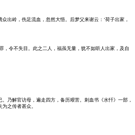
携众出岭，伤足流血，忽然大悟。后梦父来谢云：‘荷子出家，
其罪，令不失目。此之二人，福虽无量，犹不如听人出家，及自
已。乃解官访母，遍走四方，备历艰苦。刺血书《水忏》一部，
夫为之传者甚众。