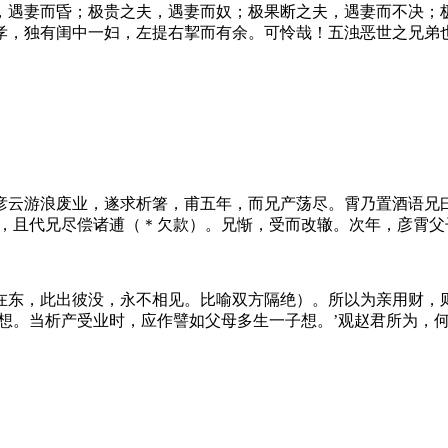
，遇妻而昏；极贵之夫，遇妻而奴；极果断之夫，遇妻而不决；
孝，独有闺中一妇，左提右挈而有余。可怜哉！五浊恶世之兄弟
彦云游浪废业，遂求析箸，甫五年，而兄产荡尽。霄乃置酒语兄
钥，且代兄尽偿诸逋（＊欠款）。兄惭，受而改辙。次年，彦霄父
在东，此出彼没，永不相见。比喻双方隔绝）。所以为亲用财，
子想。当析产受业时，应作譬如父母多生一子想。’观赵君所为，