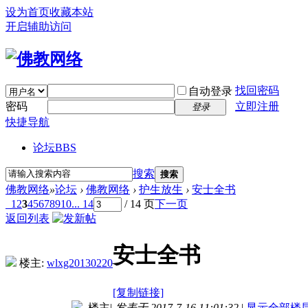
设为首页
收藏本站
开启辅助访问
找回密码
自动登录
密码
立即注册
登录
快捷导航
论坛
BBS
搜索
搜索
佛教网络
»
论坛
›
佛教网络
›
护生放生
›
安士全书
1
2
3
4
5
6
7
8
9
10
... 14
/ 14 页
下一页
返回列表
安士全书
楼主:
wlxg20130220
[复制链接]
楼主
|
发表于 2017-7-16 11:01:32
|
显示全部楼