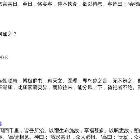
恕言某日。至日，恪宴客，停不饮食，欲以待恕。客皆曰：‘会稽
何如之？
z0 E
赋性聪慧，博极群书，精天文、医理，即鸟兽之音，无不辨之。
亭湖庙，此庙素著灵异，商旅往来，能分风上下，祷祀者不绝。高
层
。周回千里，皆吾所治。以宿生布施故，享福甚多。以嗔恚故，
。’高请相见。神曰：‘我形甚丑，众人必惧。’高曰：‘无妨，