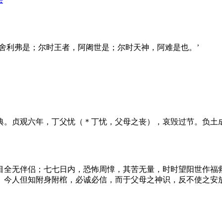
舍利弗是；尔时王者，阿阇世是；尔时天神，阿难是也。’
典。贞观六年，丁父忧（＊丁忧，父母之丧），哀毁过节。负土
目全无伴侣；七七日内，恐怖周慞，其苦无量，时时望阳世作福
。今人但知附身附棺，必诚必信，而于父母之神识，反不使之安