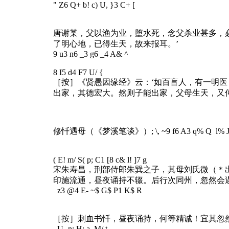
" Z6 Q+ b! c) U, }3 C+ [
唐谢某，父以渔为业，堕水死，念父杀业甚多，
了明心地，已得生天，故来报耳。’
9 u3 n6 _3 g6 _4 A& ^
8 I5 d4 F7 U/ {
［按］《贤愚因缘经》云：‘如百盲人，有一明
出家，其德宏大。然则子能出家，父母生天，又何
修忏遇母（《梦溪笔谈》）
; \, ~9 f6 A3 q% Q l% 
( E! m/ S( p; C1 [8 c& l! ]7 g
宋朱寿昌，刑部侍郎朱巽之子，其母刘氏微（＊
印施流通，昼夜诵持不辍。后行次同州，忽然会
z3 @4 E- ~$ G$ P1 K$ R
［按］刺血书忏，昼夜诵持，何等精诚！宜其忽
. U- n: H; a, M/ t