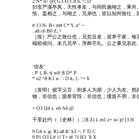
2 N* d7 @( G3 F( C8 u, ^; D
归安严溪亭凤，天性孝友，与同邑施翊之，乘舟
悟。盖相之，与翊之，兄弟也，皆以知州致仕，
# }3 N- B+ m# C* Y, n" ~
. a8 c6 B0 Z, ^
［按］严公之致仕也，兄贫且老，迎养于家，每
榻前候问。未几兄卒，哭葬尽礼。公之事兄若此
‘信友’
: P' i, B- t( w8 \$ D* P
* o2 ^8 K1 a- `- l3 k, {- ^+ h
［发明］据字义言，则多人为朋，少人为友。然
物，非信也；面誉背毁，非信也；缓急不周，非
+ O3 Q4 x e6 A6 @
千里赴约（《史林》）
; [$ Z) ]- m1 z+ w/ p! [3 H
9 G6 v. g- R) a8 K' k3 ^; J' T( C
9 P1 O3 L# }! T+ t# ?3 H3 `8 X