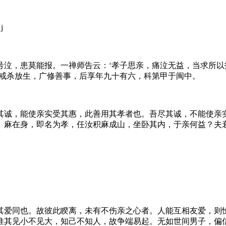
j
泣，患莫能报。一禅师告云：‘孝子思亲，痛泣无益，当求所以
誓戒杀放生，广修善事，后享年九十有六，科第甲于闽中。
其诚，能使亲实受其惠，此善用其孝者也。吾尽其诚，不能使亲
）麻在身，即名为孝，任汝积麻成山，坐卧其内，于亲何益？夫
其爱同也。故彼此睽离，未有不伤亲之心者。人能互相友爱，则
惟其见小不见大，知己不知人，故争端易起。无如世间男子，偏