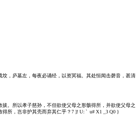
成坟，庐墓左，每夜必诵经，以资冥福。其处恒闻击磬音，甚清
救拔。所以孝子慈孙，不但欲使父母之形骸得所，并欲使父母之
放得所，岂非护其壳而弃其仁乎？
7 ]! U: ` u# X1 _3 Q0 }