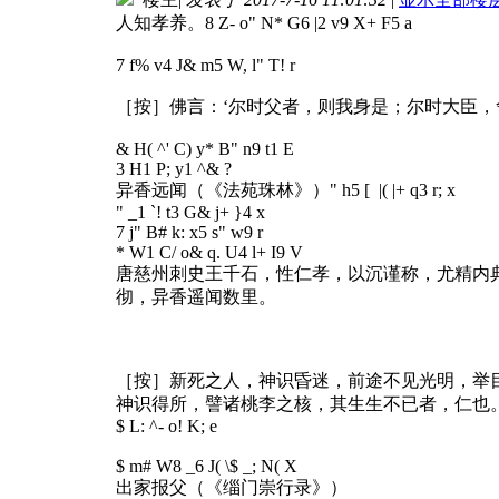
人知孝养。
8 Z- o" N* G6 |2 v9 X+ F5 a
7 f% v4 J& m5 W, l" T! r
［按］佛言：‘尔时父者，则我身是；尔时大臣，
& H( ^' C) y* B" n9 t1 E
3 H1 P; y1 ^& ?
异香远闻（《法苑珠林》）
" h5 [ |( |+ q3 r; x
" _1 `! t3 G& j+ }4 x
7 j" B# k: x5 s" w9 r
* W1 C/ o& q. U4 l+ I9 V
唐慈州刺史王千石，性仁孝，以沉谨称，尤精内
彻，异香遥闻数里。
［按］新死之人，神识昏迷，前途不见光明，举
神识得所，譬诸桃李之核，其生生不已者，仁也
$ L: ^- o! K; e
$ m# W8 _6 J( \$ _; N( X
出家报父（《缁门崇行录》）