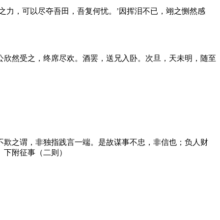
之力，可以尽夺吾田，吾复何忧。’因挥泪不已，翊之恻然感
公欣然受之，终席尽欢。酒罢，送兄入卧。次旦，天未明，随至
不欺之谓，非独指践言一端。是故谋事不忠，非信也；负人财
 下附征事（二则）