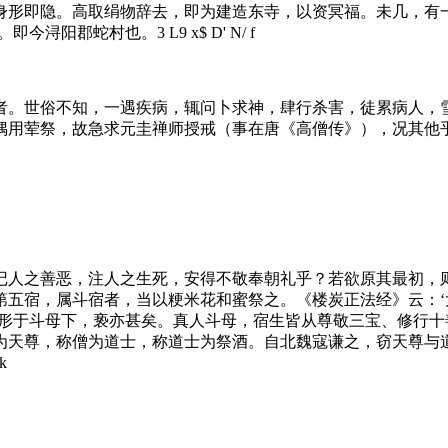
身形即隐。高取绢物辞去，即为建造东寺，以资冥福。未几，有一
里。即今浔阳郡蛇村也。
3 L9 x$ D' N/ f
者。世俗不知，一遇疾病，辄问卜求神，肆行杀害，徒累病人，
偶用荤祭，故急求元圭禅师授戒（事在唐《高僧传》），况其他
记人之善恶，注人之生死，安得不敬奉朝礼乎？若欲原其最初，
第五宿，属斗宿者，当以粳米花和蜜祭之。《楼炭正法经》云：
之形于斗母下，亵亦甚矣。真人斗母，宿生皆从尊敬三宝、修行
为天尊，称僧为道士，称道士为祭酒。自北魏寇谦之，窃天尊与
 k