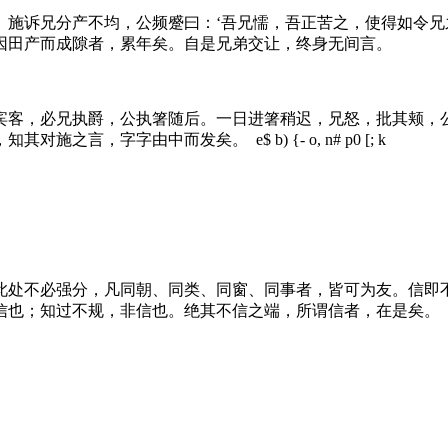
。施诉兄分产不均，公频蹙曰：‘吾兄懦，吾正苦之，使得如令兄
因田产而成隙者，累年矣。自是兄弟交让，终身无间言。
宾客，必兄执爵，公执箸随后。一日进箸稍迟，兄怒，批其颊，
，知其对施之言，字字由中而发矣。
e$ b) {- o, n# p0 [; k
此处不必强分，凡同朝、同类、同窗、同事者，皆可为友。信即
信也；知过不规，非信也。绝其不信之端，所谓信者，在是矣。