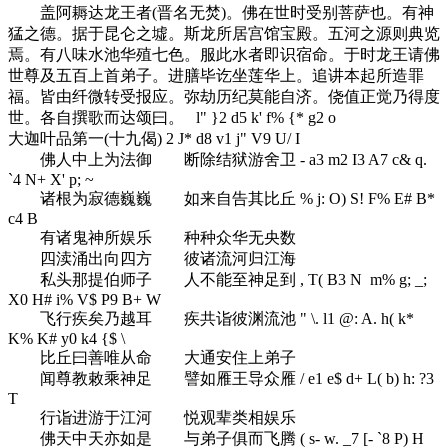
盖阿耨达龙王者(晋名无焚)。佛在世时受别菩萨也。有神
猛之德。据于昆仑之墟。斯龙所居宫馆宝殿。五河之源则典览
焉。有八味水池华殖七色。服此水者即识宿命。于时龙王请佛
世尊及五百上首弟子。进膳毕讫坐莲华上。追讲本起所造罪
福。皆由纤微转受报应。弥劫历纪莫能自济。侥值正觉乃得度
世。各自撰歌而达颂曰。
l" }2 d5 k' f% {* g2 o
大迦叶品第一(十九偈)
2 J* d8 v1 j" V9 U/ I
佛人中上为法御 断除结狱游舍卫
- a3 m2 I3 A7 c& q.
`4 N+ X' p; ~
诸根为寂德巍巍 如来自告其比丘
% j: O) S! F% E# B*
c4 B
有诸鬼神所娱乐 种种众华无央数
四渎涌出向四方 彼诸流河归江海
私头那提伯师子 人不能至神足到
, T( B3 N m% g; _;
X0 H# i% V$ P9 B+ W
飞行疾矣乃越耳 疾共诣彼渊流池
" \. l1 @: A. h( k*
K% K# y0 k4 {$ \
比丘曰善唯从命 大通安住上弟子
闻尊教敕乘神足 譬如雁王导众雁
/ e1 e$ d+ L( b) h: ?3
T
行诣进游于江河 悦观辈类相娱乐
佛天中天亦如是 与弟子俱而飞腾
( s- w. _7 [- `8 P) H