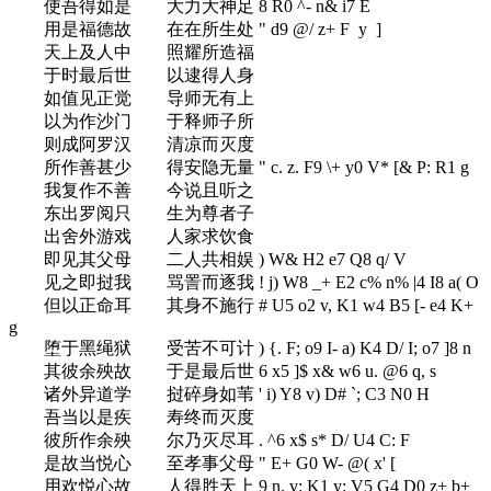
使吾得如是 大力大神足
8 R0 ^- n& i7 E
用是福德故 在在所生处
" d9 @/ z+ F y ]
天上及人中 照耀所造福
于时最后世 以逮得人身
如值见正觉 导师无有上
以为作沙门 于释师子所
则成阿罗汉 清凉而灭度
所作善甚少 得安隐无量
" c. z. F9 \+ y0 V* [& P: R1 g
我复作不善 今说且听之
东出罗阅只 生为尊者子
出舍外游戏 人家求饮食
即见其父母 二人共相娱
) W& H2 e7 Q8 q/ V
见之即挝我 骂詈而逐我
! j) W8 _+ E2 c% n% |4 I8 a( O
但以正命耳 其身不施行
# U5 o2 v, K1 w4 B5 [- e4 K+
g
堕于黑绳狱 受苦不可计
) {. F; o9 I- a) K4 D/ I; o7 ]8 n
其彼余殃故 于是最后世
6 x5 ]$ x& w6 u. @6 q, s
诸外异道学 挝碎身如苇
' i) Y8 v) D# `; C3 N0 H
吾当以是疾 寿终而灭度
彼所作余殃 尔乃灭尽耳
. ^6 x$ s* D/ U4 C: F
是故当悦心 至孝事父母
" E+ G0 W- @( x' [
用欢悦心故 人得胜天上
9 n. v: K1 y: V5 G4 D0 z+ b+