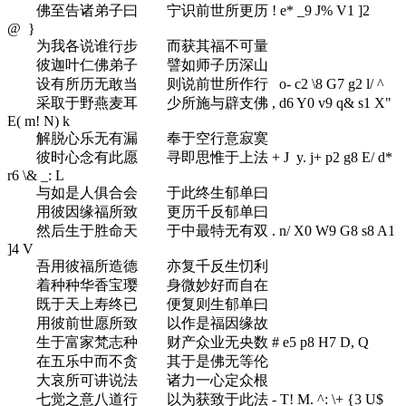
佛至告诸弟子曰 宁识前世所更历
! e* _9 J% V1 ]2
@ }
为我各说谁行步 而获其福不可量
彼迦叶仁佛弟子 譬如师子历深山
设有所历无敢当 则说前世所作行
o- c2 \8 G7 g2 l/ ^
采取于野燕麦耳 少所施与辟支佛
, d6 Y0 v9 q& s1 X"
E( m! N) k
解脱心乐无有漏 奉于空行意寂寞
彼时心念有此愿 寻即思惟于上法
+ J y. j+ p2 g8 E/ d*
r6 \& _: L
与如是人俱合会 于此终生郁单曰
用彼因缘福所致 更历千反郁单曰
然后生于胜命天 于中最特无有双
. n/ X0 W9 G8 s8 A1
]4 V
吾用彼福所造德 亦复千反生忉利
着种种华香宝璎 身微妙好而自在
既于天上寿终已 便复则生郁单曰
用彼前世愿所致 以作是福因缘故
生于富家梵志种 财产众业无央数
# e5 p8 H7 D, Q
在五乐中而不贪 其于是佛无等伦
大哀所可讲说法 诸力一心定众根
七觉之意八道行 以为获致于此法
- T! M. ^: \+ {3 U$