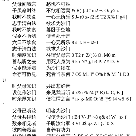
父母闻我言 愁忧不可胜
子虽命时终 不欲相远离
& R) ]: J# m2 ~: O/ y5 z
我时不饮食 一心无所乐
$ J- r0 x- f2 r$ T2 X% l! g4 j
志于清白法 欲求为沙门
我时不饮食 萎卧于空地
假令不听我 便当死于是
六日不饮食 一心无所乐
8 s t. H+ x9 I
志于清白法 欲求为沙门
时亲厚知识 往谓父母言
0 T2 r Z/ j% O; M0 m
善哉听之去 用死人身为
$ k5 N* j, h3 P: Z# D: V
假令能乐者 为沙门续在
命存可数见 死者当奈何
7 O5 M1 I" O% h& M' `1 D0
U
时父母知识 共出悲好音
设使作沙门 来见我当听
4 ?& r% ?4 [* R) l# C, F. ]
时亲厚知识 便往谓之言
* n- g- M0 O: \8 @9 J4 w5 |6 [,
[
父母已听汝 明者为沙门
父母共结约 假使为沙门
) B4 V- J" ~8 q& e! W+ z- {
数来相见者 子听汝出家
3 V! d$ q3 Z1 }. `0 X
彼闻善哉言 自养有势力