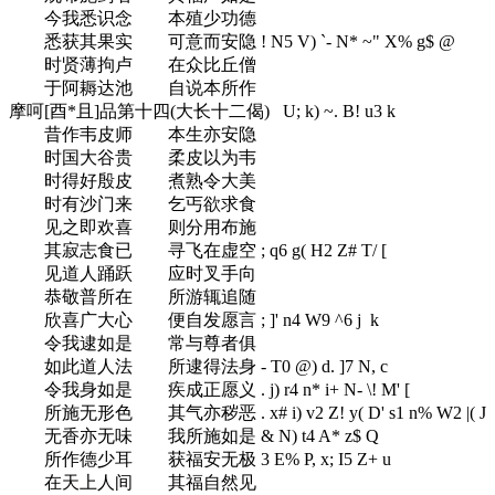
今我悉识念 本殖少功德
悉获其果实 可意而安隐
! N5 V) `- N* ~" X% g$ @
时贤薄拘卢 在众比丘僧
于阿耨达池 自说本所作
摩呵[酉*且]品第十四(大长十二偈)
U; k) ~. B! u3 k
昔作韦皮师 本生亦安隐
时国大谷贵 柔皮以为韦
时得好殷皮 煮熟令大美
时有沙门来 乞丐欲求食
见之即欢喜 则分用布施
其寂志食已 寻飞在虚空
; q6 g( H2 Z# T/ [
见道人踊跃 应时叉手向
恭敬普所在 所游辄追随
欣喜广大心 便自发愿言
; ]' n4 W9 ^6 j k
令我逮如是 常与尊者俱
如此道人法 所逮得法身
- T0 @) d. ]7 N, c
令我身如是 疾成正愿义
. j) r4 n* i+ N- \! M' [
所施无形色 其气亦秽恶
. x# i) v2 Z! y( D' s1 n% W2 |( J
无香亦无味 我所施如是
& N) t4 A* z$ Q
所作德少耳 获福安无极
3 E% P, x; I5 Z+ u
在天上人间 其福自然见