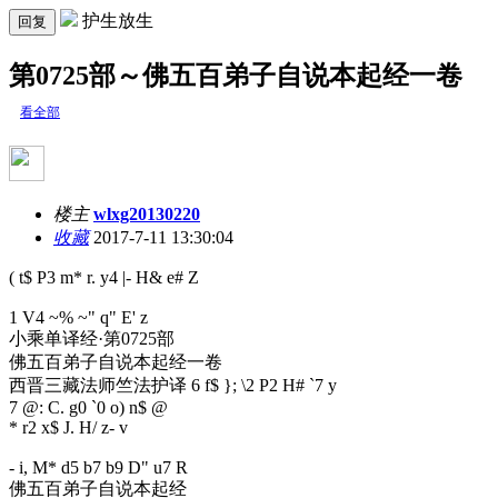
护生放生
回复
第0725部～佛五百弟子自说本起经一卷
看全部
楼主
wlxg20130220
收藏
2017-7-11 13:30:04
( t$ P3 m* r. y4 |- H& e# Z
1 V4 ~% ~" q" E' z
小乘单译经·第0725部
佛五百弟子自说本起经一卷
西晋三藏法师竺法护译
6 f$ }; \2 P2 H# `7 y
7 @: C. g0 `0 o) n$ @
* r2 x$ J. H/ z- v
- i, M* d5 b7 b9 D" u7 R
佛五百弟子自说本起经