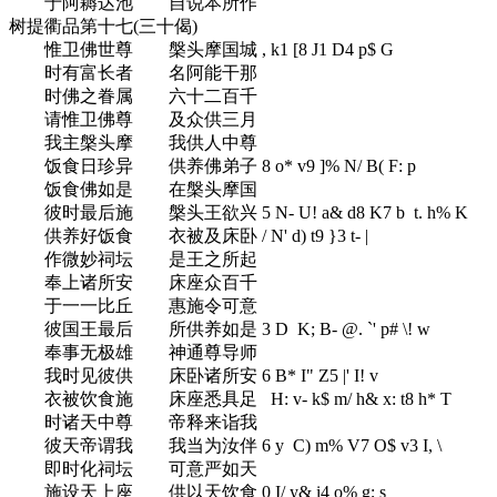
于阿耨达池 自说本所作
树提衢品第十七(三十偈)
惟卫佛世尊 槃头摩国城
, k1 [8 J1 D4 p$ G
时有富长者 名阿能干那
时佛之眷属 六十二百千
请惟卫佛尊 及众供三月
我主槃头摩 我供人中尊
饭食日珍异 供养佛弟子
8 o* v9 ]% N/ B( F: p
饭食佛如是 在槃头摩国
彼时最后施 槃头王欲兴
5 N- U! a& d8 K7 b t. h% K
供养好饭食 衣被及床卧
/ N' d) t9 }3 t- |
作微妙祠坛 是王之所起
奉上诸所安 床座众百千
于一一比丘 惠施令可意
彼国王最后 所供养如是
3 D K; B- @. `' p# \! w
奉事无极雄 神通尊导师
我时见彼供 床卧诸所安
6 B* I" Z5 |' I! v
衣被饮食施 床座悉具足
H: v- k$ m/ h& x: t8 h* T
时诸天中尊 帝释来诣我
彼天帝谓我 我当为汝伴
6 y C) m% V7 O$ v3 I, \
即时化祠坛 可意严如天
施设天上座 供以天饮食
0 I/ y& i4 o% g; s