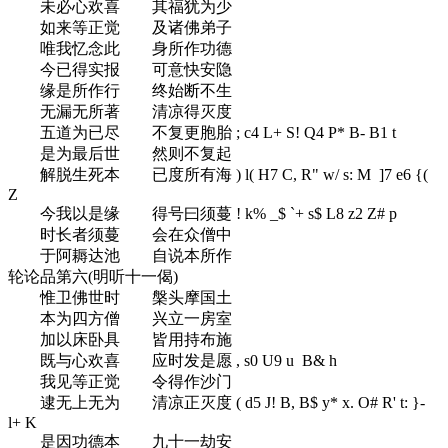
未必心欢喜 其福犹为少
如来等正觉 及诸佛弟子
唯我忆念此 身所作功德
今已得实报 可意快安隐
缘是所作行 终始断不生
无漏无所著 清凉得灭度
五道为已尽 不复更胞胎
; c4 L+ S! Q4 P* B- B1 t
是为最后世 然则不复起
解脱生死本 已度所有海
) l( H7 C, R" w/ s: M ]7 e6 {(
Z
今我以是缘 得号曰须蔓
! k% _$ `+ s$ L8 z2 Z# p
时长者须蔓 会在众僧中
于阿耨达池 自说本所作
轮论品第六(明听十一偈)
惟卫佛世时 槃头摩国土
本为四方僧 兴立一房室
加以床卧具 皆用持布施
既与心欢喜 应时发是愿
, s0 U9 u B& h
我见等正觉 令得作沙门
逮无上无为 清凉正灭度
( d5 J! B, B$ y* x. O# R' t: }-
l+ K
是因功德本 九十一劫安