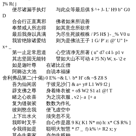
]% R( j
便尽诸漏手执灯 与此众等最后俱
$ ^+ J- L' H9 b" G0
D
合会行正直离邪 佛者如来所说善
奉禁戒人所志得 如其意念所欲求
最后我身以具满 为尽生死拔根株
/ P5 H$ }- _% V0 u
我皆绝除诸爱结 则为是佛法王子
1 G/ P' z: @' U" I+
x+ _
第一止足常思道 心空清净无所著
( u" d7 c4 l- p1 v
其志坚固无能转 譬如大山不可动
4 ?5 N) W, x- \2 e
如是迦叶尊 在诸比丘僧
阿耨达大池 自说本福缘
舍利弗品第二(十偈)
0 E% ~& I, \ b* H' c& ~$ Z8 S
吾为仙闲居 于彼见沙门
& a+ y# L1 W9 f2 j
辟支佛之尊 身着绛衣被
+ o$ W2 S1 a1 @! T
睹之心欢喜 为之浣衣服
, v2 |- a [+ a
复为缝袈裟 数数为作礼
彼则愍念我 便飞虚空中
上下出水火 须臾忽不见
我即时叉手 自心作是愿
9 K( K1 N* m) h: x* C$ R% ]
令我得如是 聪明大智慧
* f7 _ f) k% \+ R2 x; y
莫令生豪家 亦勿生贱种