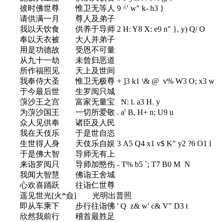
彼时佛世尊 惟卫无等人
9 ^' w" k- h3 }
请供满一月 尊人及弟子
我以天饮食 供养于导师
2 H: Y8 X: e9 n" }, y) Q/ O
奉以天衣被 大人并弟子
用是功德故 受恩不可量
从九十一劫 未曾归恶道
所作福照见 天上及世间
我奉侍大圣 惟卫无极尊
+ ]3 k1 \& @ v% W3 O; x3 w
于今最后世 生罗阅只城
蓱沙王之宫 富家无量宝
N: l. a3 H. y
为蓱沙国王 一切所爱敬
. a' B, H+ n; U9 u
众人见供奉 诸臣及人民
我在天伎乐 于是世自恣
生世得人身 天伎乐自娱
3 A5 Q4 x1 v$ K" y2 ?6 O1 l
于是佛大智 导师无有上
来诣罗阅只 导师加愍伤
- T% b5 `; T7 B0 M N
我闻大智慧 佛诣王舍城
心欢喜踊跃 往诣仁世尊
遥见世光[火*僉] 光明出普照
即从车乘下 步行往诣佛
' Q z& w' c& V" D3 t
欣然我前行 稽首最胜足