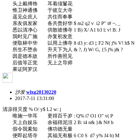
头上戴傅饰 耳着须鬘花
惟卫神通佛 于彼立大寺
遥见众庶人 共住而奉事
亲友俱发家 各共赍好华
$ m2 q2 v i2 P" t# ~, _
悉以清净心 供散彼佛寺
1 B) X/ A1 b3 l; v! B. J
我时见广施 亦复初发意
便取林中华 以用上佛寺
8 d3 y: d3 |; F2 N( j% V! h$ N
所生不堕余 升天下为人
& ?, J) W/ G, {5 j% j& ?
因是德本故 所作善照见
后值等正觉 无上之导师
果证阿罗汉
沙发
wlxg20130220
2017-7-11 13:31:00
清凉得灭度
% O/ y$ L2 w: j
唯施一华耳 更得百千岁
: Q% i7 O1 O" v( P
天上自娱乐 余福得泥洹
2 B: i4 n& }& N# b
假令我素知 佛功德无量
便即起塔寺 其福无有极
6 C0 S d7 y% J4 b) M