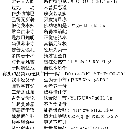
常在天人间 所作得照见
; X O" Q+ J! _$ U# m7 B
过九十一劫 未曾归恶道
作少功德已 获安甚众多
已得无所著 灭度清且凉
假使我本知 佛功德如是
: P* g% I3 T( b! `! x
常当供塔寺 所得福踰此
是故用知明 正觉德弘泰
当供养塔寺 其福无终极
佛普见说我 经乐为第一
多闻若干种 辩才德至真
时长者凡耆 曾在众僧中
) I |* k& C! [6 Y! \1 g2 n
于阿耨达池 自说本所作
宾头卢品第八(乞闭门十一偈)
" D0 r. o4 {) K' u* T* F* O0 @9 `
我本经父母 生为子中尊
( ]3 K5 X: x+ g8 P8 J
谨敬事其父 亦孝养于母
二亲及妹弟 奴客僮仆使
吾为父母说 饮食以时节
/ Y1 [5 U# y7 q0 H. [. n
时起贪嫉意 不当食父母
嗔恚谤于语 能得饭食财
; _4 H* z% |6 [) Z, T$ w
缘是所作罪 堕大山地狱
0 k: ^( q- g4 v; s1 x+ N$ W
烧炙黑绳中 更苦不可计
从地狱中出 世世所生处
- e7 \! A' e7 `2 ^1 i) O