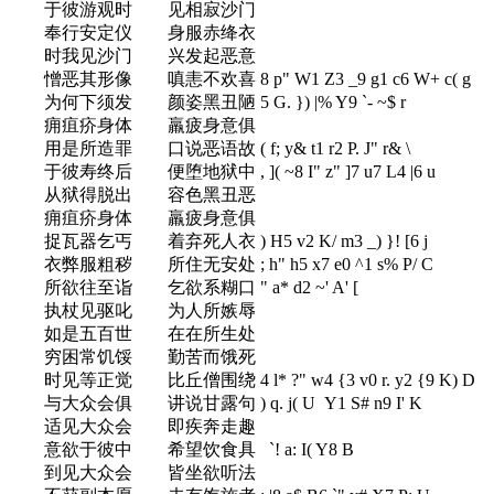
于彼游观时 见相寂沙门
奉行安定仪 身服赤绛衣
时我见沙门 兴发起恶意
憎恶其形像 嗔恚不欢喜
8 p" W1 Z3 _9 g1 c6 W+ c( g
为何下须发 颜姿黑丑陋
5 G. }) |% Y9 `- ~$ r
痈疽疥身体 羸疲身意俱
用是所造罪 口说恶语故
( f; y& t1 r2 P. J" r& \
于彼寿终后 便堕地狱中
, ]( ~8 I" z" ]7 u7 L4 |6 u
从狱得脱出 容色黑丑恶
痈疽疥身体 羸疲身意俱
捉瓦器乞丐 着弃死人衣
) H5 v2 K/ m3 _) }! [6 j
衣弊服粗秽 所住无安处
; h" h5 x7 e0 ^1 s% P/ C
所欲往至诣 乞欲系糊口
" a* d2 ~' A' [
执杖见驱叱 为人所嫉辱
如是五百世 在在所生处
穷困常饥馁 勤苦而饿死
时见等正觉 比丘僧围绕
4 l* ?" w4 {3 v0 r. y2 {9 K) D
与大众会俱 讲说甘露句
) q. j( U Y1 S# n9 I' K
适见大众会 即疾奔走趣
意欲于彼中 希望饮食具
`! a: I( Y8 B
到见大众会 皆坐欲听法