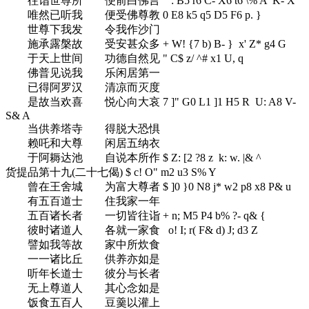
往诣世尊所 便前白佛言
' `: B5 r6 C- X6 t6 \% A' K- X
唯然已听我 便受佛尊教
0 E8 k5 q5 D5 F6 p. }
世尊下我发 令我作沙门
施承露槃故 受安甚众多
+ W! {7 b) B- } x' Z* g4 G
于天上世间 功德自然见
" C$ z/ ^# x1 U, q
佛普见说我 乐闲居第一
已得阿罗汉 清凉而灭度
是故当欢喜 悦心向大哀
7 ]" G0 L1 ]1 H5 R U: A8 V-
S& A
当供养塔寺 得脱大恐惧
赖吒和大尊 闲居五纳衣
于阿耨达池 自说本所作
$ Z: [2 ?8 z k: w. |& ^
货提品第十九(二十七偈)
$ c! O" m2 u3 S% Y
曾在王舍城 为富大尊者
$ ]0 }0 N8 j* w2 p8 x8 P& u
有五百道士 住我家一年
五百诸长者 一切皆往诣
+ n; M5 P4 b% ?- q& {
彼时诸道人 各就一家食
o! I; r( F& d) J; d3 Z
譬如我等故 家中所炊食
一一诸比丘 供养亦如是
听年长道士 彼分与长者
无上尊道人 其心念如是
饭食五百人 豆羹以灌上