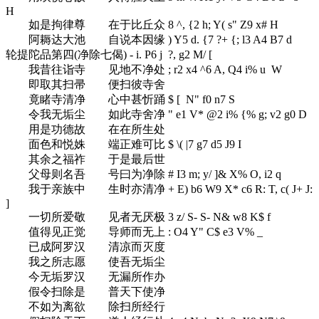
H
如是拘律尊 在于比丘众
8 ^, {2 h; Y( s" Z9 x# H
阿耨达大池 自说本因缘
) Y5 d. {7 ?+ {; l3 A4 B7 d
轮提陀品第四(净除七偈)
- i. P6 j ?, g2 M/ [
我昔往诣寺 见地不净处
; r2 x4 ^6 A, Q4 i% u W
即取其扫帚 便扫彼寺舍
竟睹寺清净 心中甚忻踊
$ [ N" f0 n7 S
令我无垢尘 如此寺舍净
" e1 V* @2 i% {% g; v2 g0 D
用是功德故 在在所生处
面色和悦姝 端正难可比
$ \( |7 g7 d5 J9 I
其余之福祚 于是最后世
父母则名吾 号曰为净除
# I3 m; y/ ]& X% O, i2 q
我于亲族中 生时亦清净
+ E) b6 W9 X* c6 R: T, c( J+ J:
]
一切所爱敬 见者无厌极
3 z/ S- S- N& w8 K$ f
值得见正觉 导师而无上
: O4 Y" C$ e3 V% _
已成阿罗汉 清凉而灭度
我之所志愿 使吾无垢尘
今无垢罗汉 无漏所作办
假令扫除是 普天下使净
不如为离欲 除扫所经行