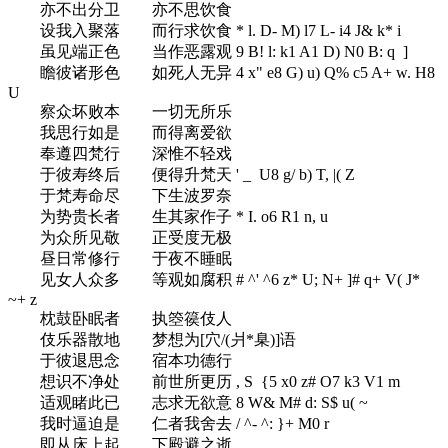
亦不出分卫 亦不思饮食
设我入聚落 而行求饮食
* l. D- M) l7 L- i4 J& k* i
虽见端正色 当作恶露观
9 B! l: k1 A1 D) N0 B: q ]
瞻彼诸形色 如死人无异
4 x" e8 G) u) Q% c5 A+ w. H8
U
察众坏败本 一切无所乐
我思行如是 而得离爱欲
奉遵四梵行 深惟不轻戏
于彼寿终后 便得升梵天
' _ U8 g/ b) T, |( Z
于梵寿命尽 下生波罗奈
为势贵长者 生其家作子
* I. o6 R1 n, u
为众所见敬 正受度无极
昼日常修行 于夜不睡眠
见女人众多 等观如腐积
# ^' ^6 z* U; N+ ]# q+ V( J*
~+ z
枕鼓卧眠者 执箜篌伎人
伎乐器散地 梦想为[穴/(爿*臬)]语
于彼退思念 宿本功德行
想识不净处 前世所更历
, S {5 x0 z# O7 k3 V1 m
适观睹此已 志求无欲意
8 W& M# d: S$ u( ~
我时逼迫是 仁者我舍去
/ ^- ^: }+ M0 r
即从床上起 下殿避之逝