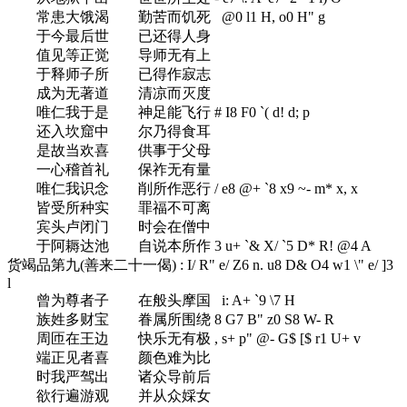
常患大饿渴 勤苦而饥死
@0 l1 H, o0 H" g
于今最后世 已还得人身
值见等正觉 导师无有上
于释师子所 已得作寂志
成为无著道 清凉而灭度
唯仁我于是 神足能飞行
# I8 F0 `( d! d; p
还入坎窟中 尔乃得食耳
是故当欢喜 供事于父母
一心稽首礼 保祚无有量
唯仁我识念 削所作恶行
/ e8 @+ `8 x9 ~- m* x, x
皆受所种实 罪福不可离
宾头卢闭门 时会在僧中
于阿耨达池 自说本所作
3 u+ `& X/ `5 D* R! @4 A
货竭品第九(善来二十一偈)
: I/ R" e/ Z6 n. u8 D& O4 w1 \" e/ ]3
l
曾为尊者子 在般头摩国
i: A+ `9 \7 H
族姓多财宝 眷属所围绕
8 G7 B" z0 S8 W- R
周匝在王边 快乐无有极
, s+ p" @- G$ [$ r1 U+ v
端正见者喜 颜色难为比
时我严驾出 诸众导前后
欲行遍游观 并从众婇女