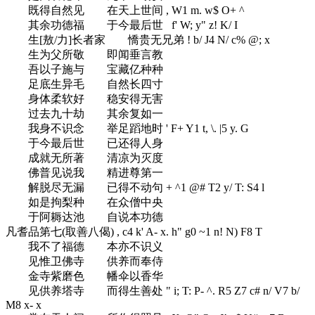
既得自然见 在天上世间
, W1 m. w$ O+ ^
其余功德福 于今最后世
f' W; y" z! K/ I
生[敖/力]长者家 憍贵无兄弟
! b/ J4 N/ c% @; x
生为父所敬 即闻垂言教
吾以子施与 宝藏亿种种
足底生异毛 自然长四寸
身体柔软好 稳安得无害
过去九十劫 其余复如一
我身不识念 举足蹈地时
' F+ Y1 t, \. |5 y. G
于今最后世 已还得人身
成就无所著 清凉为灭度
佛普见说我 精进尊第一
解脱尽无漏 已得不动句
+ ^1 @# T2 y/ T: S4 l
如是拘梨种 在众僧中央
于阿耨达池 自说本功德
凡耆品第七(取善八偈)
, c4 k' A- x. h" g0 ~1 n! N) F8 T
我不了福德 本亦不识义
见惟卫佛寺 供养而奉侍
金寺紫磨色 幡伞以香华
见供养塔寺 而得生善处
" i; T: P- ^. R5 Z7 c# n/ V7 b/
M8 x- x