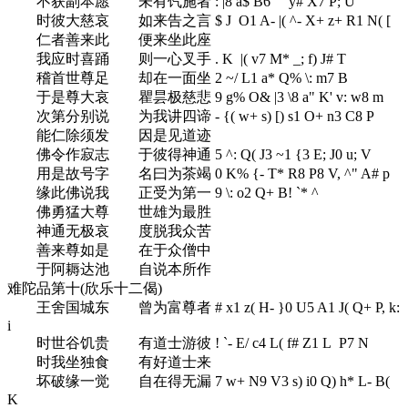
不获副本愿 未有饩施者
: |8 a$ B6 `" y# X7 P; U
时彼大慈哀 如来告之言
$ J O1 A- |( ^- X+ z+ R1 N( [
仁者善来此 便来坐此座
我应时喜踊 则一心叉手
. K |( v7 M* _; f) J# T
稽首世尊足 却在一面坐
2 ~/ L1 a* Q% \: m7 B
于是尊大哀 瞿昙极慈悲
9 g% O& |3 \8 a" K' v: w8 m
次第分别说 为我讲四谛
- {( w+ s) [) s1 O+ n3 C8 P
能仁除须发 因是见道迹
佛令作寂志 于彼得神通
5 ^: Q( J3 ~1 {3 E; J0 u; V
用是故号字 名曰为茶竭
0 K% {- T* R8 P8 V, ^" A# p
缘此佛说我 正受为第一
9 \: o2 Q+ B! `* ^
佛勇猛大尊 世雄为最胜
神通无极哀 度脱我众苦
善来尊如是 在于众僧中
于阿耨达池 自说本所作
难陀品第十(欣乐十二偈)
王舍国城东 曾为富尊者
# x1 z( H- }0 U5 A1 J( Q+ P, k:
i
时世谷饥贵 有道士游彼
! `- E/ c4 L( f# Z1 L P7 N
时我坐独食 有好道士来
坏破缘一觉 自在得无漏
7 w+ N9 V3 s) i0 Q) h* L- B(
K