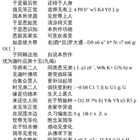
于是最后世 还得于人身
值见等正觉 道师无有上
4 P8 b" w5 K4 Y0 ]: p
我本所求愿 见世尊上人
于是悉如意 清凉得灭度
于是悉识知 本所作功德
悉获其果实 可意欢喜受
如是彼大尊 名[酉*且]罗大通
- D9 n6 u" h* N: r7 m6 g/
O( [ }
于阿耨达池 自说本所作
优为迦叶品第十五(九偈)
导师有二人 同类悉兄弟
( J. a3 z# `, W& K+ G% b) w
见迦叶佛塔 唐突崩坏落
合集众贾人 更补治起塔
时兄弟二人 俱扶竖刹柱
: ~8 b8 C1 ?; l( b; U1 g; G
缘是功德本 生天上甚久
来还生人间 在于势族种
+ O2 J# ?% E( Y& V$ u5 R5 p
未见等正觉 舍家学异道
在泥莲水边 久习编发志
0 g }& t: x Z. u
世尊无等伦 愍念哀我等
在于恒水侧 感动见变化
我等见变化 从佛求下发
大尊念愍伤 听我等出家
4 g# Z v7 `, O' E* i) ]1 l; H