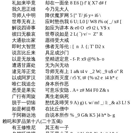
礼如来毕竟 却在一面坐
8 E6 [) f' l( X7 d# f
我久思正雄 今乃见大人
导师人中明 降伏魔罗网
5 [" T/ j6 y+ i6 \
世尊无有上 应时愍伤我
6 U; L0 [/ W8 i% o( _/ x# [
解说四谛事 如应为讲本
& e0 O e9 t2 i, V$ x
彼曰无极哀 世尊说如是
2 L( `) v/ ~ Z" R
大通欲出家 愿得受大戒
即时大智慧 佛者无等伦
: [ n J. {; T' D2 x
说言比丘来 具足成沙门
以是无放逸 坚精进定意
- f- P. x9 @% h- o
遭遇甘露处 无为兴无动
逮见等正觉 导师无有上
1 a& t4 v _2 W; _9 u$ o" R
以成阿罗汉 清凉而灭度
/ r5 Y, t# {% u2 e i4 h* c
唯仁我追念 身本所作恶
悉受是果实 可意乐安隐
. A+ z# M4 F0 Z& s
广行有周旋 离生老病死
脱于一切恼 愁忧及啼哭
9 A) g) t. w/ m! _: l: _& a3 L! S
如是树提尊 在比丘僧中
于阿耨达池 自说本所作
% _9 G& K5 ]4 h* b- g
赖吒和罗品第十八(二十五偈)
有王修惟尼 其王有一子