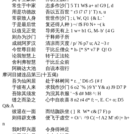
常生于中家 志多作沙门
5 T1 W$ a+ n! G9 [, d
用是功德故 吾以五百世
" r3 i7 i7 }' T) x, u
常获致人身 世世作沙门
; i, W, Q1 {& L: `
于是最后世 复还得人种
) ~/ f$ F0 N+ ~( k
以值见正觉 导师无有上
1 w+ b1 G, M- b' {4 G
则办为沙门 于释师子所
成就阿罗汉 清凉而灭度
/ p/ ?6 p7 u; A2 ~3 r
今世尊目前 于比丘僧众
* h- [* S* v7 P Q! O
论我智慧上 转于正法轮
舍利弗智慧 于比丘众前
阿耨达大池 自说本宿行
摩诃目揵连品第三(十五偈)
吾为仙闲居 处于林树间
* r. _' D6 r5 {# f
于彼有人来 求我作沙门
6 o2 `% }9 Y' Y& a) J9 D7 P
吾除其须发 为浣其衣服
' ~$ d# M8 ^: H
缝之而染之 心中自欢喜
8 n2 r4 d* f; ~, E. C+ o; D5
Q& A
彼退在一面 而结跏趺坐
( ] R W* c& [7 F) p
则得辟支佛 便飞于虚空
+ O/ \ ^9 C( ~! A2 M' r0 |+ h+
n
我时即兴愿 令身得神足