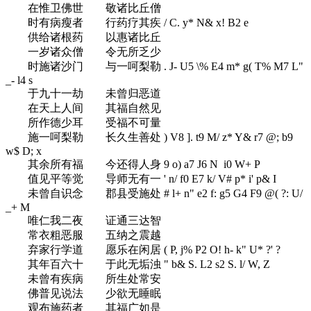
在惟卫佛世 敬诸比丘僧
时有病瘦者 行药疗其疾
/ C. y* N& x! B2 e
供给诸根药 以惠诸比丘
一岁诸众僧 令无所乏少
时施诸沙门 与一呵梨勒
. J- U5 \% E4 m* g( T% M7 L"
_- l4 s
于九十一劫 未曾归恶道
在天上人间 其福自然见
所作德少耳 受福不可量
施一呵梨勒 长久生善处
) V8 ]. t9 M/ z* Y& r7 @; b9
w$ D; x
其余所有福 今还得人身
9 o) a7 J6 N i0 W+ P
值见平等觉 导师无有一
' n/ f0 E7 k/ V# p* i' p& I
未曾自识念 郡县受施处
# l+ n" e2 f: g5 G4 F9 @( ?: U/
_+ M
唯仁我二夜 证通三达智
常衣粗恶服 五纳之震越
弃家行学道 愿乐在闲居
( P, j% P2 O! h- k" U* ?' ?
其年百六十 于此无垢浊
" b& S. L2 s2 S. l/ W, Z
未曾有疾病 所生处常安
佛普见说法 少欲无睡眠
观布施药者 其福广如是