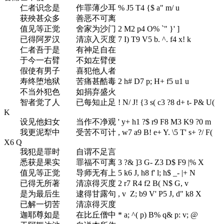
仁者识念是 作罪薄少耳
% J5 T4 {$ a" m/ u
获殃甚众多 善恶不可离
值见等正觉 舍家为沙门
2 M2 p4 O% `" }' ]
已得阿罗汉 清凉入灭度
7 I) T9 V5 b. ^. f4 x! k
仁者吾于是 有神足自在
于今一右臂 不如左臂便
假使有男子 喜犯他人者
寿终堕地狱 苦痛甚酷毒
2 h# D7 p; H+ f5 u1 u
不当外犯色 如捐弃盛火
智者觉了人 已每知止足
! N/ J! {3 s( c3 ?8 d+ t- P& U(
K
设见他妇女 当作不净观
' y+ h1 ?$ r9 F8 M3 K9 ?0 m
我更泥犁中 受苦不可计
, w7 a9 B! e+ Y. \5 T' s+ ?/ F(
X6 Q
我犯是罪时 自谓不足言
悉获是果实 罪福不可离
3 ?& ]3 G- Z3 D$ F9 |% X
值见等正觉 导师无有上
5 k6 J, h8 f' l; h$ _- |+ N
已得无所著 清凉得灭度
2 r7 R4 f2 B( N$ G, v
是为最后生 逮得甘露句
, v Z; b9 V' P5 J, d" k8 X
已解一切苦 清凉得灭度
迦耶尊如是 在比丘僧中
* a; ^( p) B% q& p: v; @