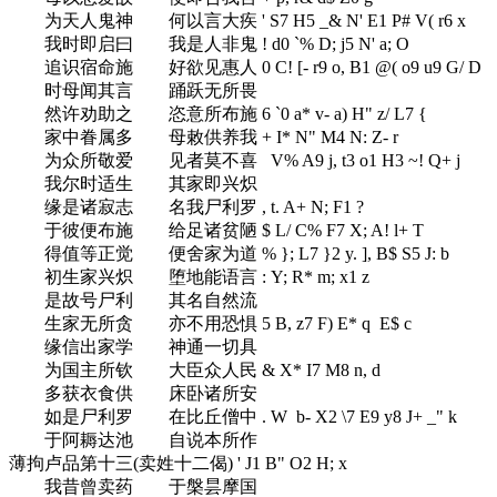
为天人鬼神 何以言大疾
' S7 H5 _& N' E1 P# V( r6 x
我时即启曰 我是人非鬼
! d0 `% D; j5 N' a; O
追识宿命施 好欲见惠人
0 C! [- r9 o, B1 @( o9 u9 G/ D
时母闻其言 踊跃无所畏
然许劝助之 恣意所布施
6 `0 a* v- a) H" z/ L7 {
家中眷属多 母敕供养我
+ I* N" M4 N: Z- r
为众所敬爱 见者莫不喜
V% A9 j, t3 o1 H3 ~! Q+ j
我尔时适生 其家即兴炽
缘是诸寂志 名我尸利罗
, t. A+ N; F1 ?
于彼便布施 给足诸贫陋
$ L/ C% F7 X; A! l+ T
得值等正觉 便舍家为道
% }; L7 }2 y. ], B$ S5 J: b
初生家兴炽 堕地能语言
: Y; R* m; x1 z
是故号尸利 其名自然流
生家无所贪 亦不用恐惧
5 B, z7 F) E* q E$ c
缘信出家学 神通一切具
为国主所钦 大臣众人民
& X* I7 M8 n, d
多获衣食供 床卧诸所安
如是尸利罗 在比丘僧中
. W b- X2 \7 E9 y8 J+ _" k
于阿耨达池 自说本所作
薄拘卢品第十三(卖姓十二偈)
' J1 B" O2 H; x
我昔曾卖药 于槃昙摩国