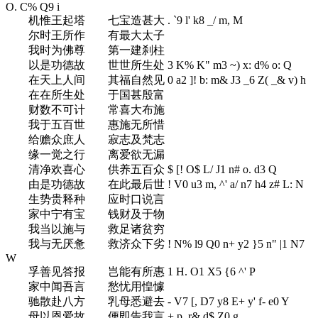
O. C% Q9 i
机惟王起塔 七宝造甚大
. `9 l' k8 _/ m, M
尔时王所作 有最大太子
我时为佛尊 第一建刹柱
以是功德故 世世所生处
3 K% K" m3 ~) x: d% o: Q
在天上人间 其福自然见
0 a2 ]! b: m& J3 _6 Z( _& v) h
在在所生处 于国甚殷富
财数不可计 常喜大布施
我于五百世 惠施无所惜
给赡众庶人 寂志及梵志
缘一觉之行 离爱欲无漏
清净欢喜心 供养五百众
$ [! O$ L/ J1 n# o. d3 Q
由是功德故 在此最后世
! V0 u3 m, ^' a/ n7 h4 z# L: N
生势贵释种 应时口说言
家中宁有宝 钱财及于物
我当以施与 救足诸贫穷
我与无厌惫 救济众下劣
! N% l9 Q0 n+ y2 }5 n" |1 N7
W
孚善见答报 岂能有所惠
1 H. O1 X5 {6 ^' P
家中闻吾言 愁忧用惶懅
驰散赴八方 乳母悉避去
- V7 [, D7 y8 E+ y' f- e0 Y
母以恩爱故 便即告我言
+ p, r& d$ Z0 g