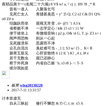
夜耶品第十一(名闻二十六偈)
8 V$ w! a, \' c( }. H9 ?8 _* R
昔有一道人 入聚落乞丐
见死亡女人 青膖甚臭恶
+ y" ]5 Q; C2 e2 C& D1 Q%
o0 Z# n
结跏趺而坐 观视无常变
, d+ @5 `1 A3 k
省察败不净 一志学定心
/ k& }5 s3 \/ }1 W
便于彼坐上 有微细音响
( p2 p, O& \4 G, T. p- Z3 x+ i
闻声用恐怖 则从一心起
见死腹溃坏 恶露而不净
众孔自流出 臭处难可当
- _1 [; S3 w/ {5 _ K+ R
肠胃五脏见 心肝皆散绝
6 }2 f( `) K! _4 z, l# e
若干无数虫 观已还静心
察于外死身 内省自己躯
' b, s3 r8 ]- ~: T- S
彼尔我如是
板凳
wlxg20130220
2017-7-11 13:31:57
计本皆虚无
自从三昧起 修行不懈怠
& I5 C; r; m x5 A