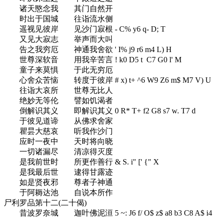
诸天愍念我 其门自然开
时出于国城 往诣流水侧
遥视见彼岸 见沙门寂根
- C% y6 q- D; T
又见大寂志 举声而大叫
告之我穷厄 神通我舍欲
' I% j9 r6 m4 L) H
世尊深软音 用我辛苦言
! k0 D5 t C7 G0 l' M
童子来莫惧 于此无穷厄
心舍众苦恼 转度于彼岸
# x) t+ ^6 W9 Z6 m$ M7 V) U
往诣大哀所 世尊无比人
绝妙无等伦 譬如饥渴者
倒解识其义 即解识其义
0 R* T+ f2 G8 s7 w. T7 d
于彼见道谛 从佛求舍家
瞿昙大慈哀 听我作沙门
应时一夜中 天时将向晓
一切诸漏尽 清凉得灭度
是我前世时 所更作善行
& S. i" [' {" X
是我最后世 逮得甘露迹
如是贤夜邪 尊者子神通
于阿耨达池 自说本所作
尸利罗品第十二(二十偈)
昔波罗奈城 迦叶佛泥洹
5 ~: J6 f/ O$ z$ a8 b3 C8 A$ i4