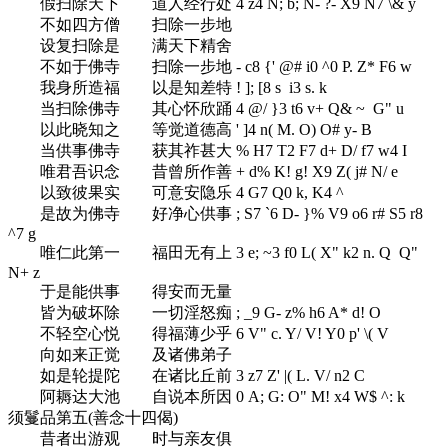
假扫除天下 道人经行处
4 z4 N; b; N- ?- X9 N7 \& y
不如四方僧 扫除一步地
设复扫除是 满天下精舍
不如于佛寺 扫除一步地
- c8 {' @# i0 ^0 P. Z* F6 w
我身所造福 以是知差特
! ]; [8 s i3 s. k
当扫除佛寺 其心怀欣踊
4 @/ }3 t6 v+ Q& ~ G" u
以此晓知之 等觉道德高
' ]4 n( M. O) O# y- B
当供事佛寺 获其祚甚大
% H7 T2 F7 d+ D/ f7 w4 I
唯君吾识念 昔曾所作善
+ d% K! g! X9 Z( j# N/ e
以致彼果实 可意安隐乐
4 G7 Q0 k, K4 ^
是故为佛寺 好净心供事
; S7 `6 D- }% V9 o6 r# S5 r8
^7 g
唯仁此第一 福田无有上
3 e; ~3 f0 L( X" k2 n. Q Q"
N+ z
于是能供事 得安而无量
皆为破坏除 一切淫怒痴
; _9 G- z% h6 A* d! O
不轻空心悦 得福薄少乎
6 V" c. Y/ V! Y0 p' \( V
向如来正觉 及诸佛弟子
如是轮提陀 在诸比丘前
3 z7 Z' |( L. V/ n2 C
阿耨达大池 自说本所因
0 A; G: O" M! x4 W$ ^: k
须鬘品第五(善念十四偈)
昔者出游观 时与亲友俱