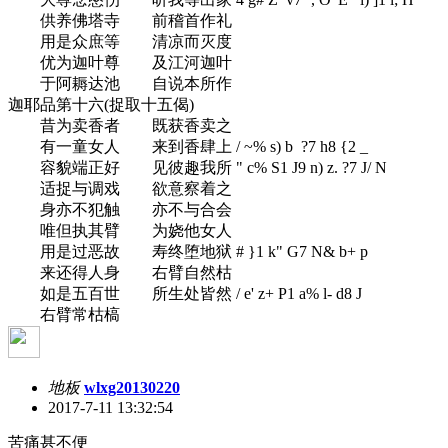
供养佛塔寺 前稽首作礼
用是众庶等 清凉而灭度
优为迦叶尊 及江河迦叶
于阿耨达池 自说本所作
迦耶品第十六(捉取十五偈)
昔为卖香者 既获香卖之
有一童女人 来到香肆上
/ ~% s) b ?7 h8 {2 _
容貌端正好 见彼趣我所
" c% S1 J9 n) z. ?7 J/ N
适捉与调戏 欲意察着之
身亦不犯触 亦不与合会
唯但执其臂 为娆他女人
用是过恶故 寿终堕地狱
# }1 k" G7 N& b+ p
来还得人身 右臂自然枯
如是五百世 所生处皆然
/ e' z+ P1 a% l- d8 J
右臂常枯槁
地板
wlxg20130220
2017-7-11 13:32:54
苦痛甚不便