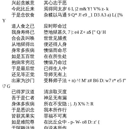
兴起贪嫉意 其心志于恶
今此比丘来 焉得同太岁
6 I, |2 m& Y! V% z- k
于是念饮食 杂糅以马通
9 Q* J! e9 _1 D3 A3 a) L( [%
Y
道人食之已 应时即命过
我身寿终已 堕地狱甚久
7 |: e4 Z+ a$ [" Q/ H
合会及叫唤 世世见脯煮
从地狱得出 便还得人身
身常多疾病 懊恼而命尽
如是五百世 在在所生处
抱病常穷厄 懊恼乃命过
于是最后世 已得生人中
还见等正觉 导师无有上
出家为沙门 受释师子法
+ n) ^! M' z# B6 D: w7 r* e5 f"
\7 G
已得罗汉道 清凉取灭度
吾于是仁者 神足无有漏
身体多疾病 所在不安隐
; |. J) X% ?: R
于是悉识念 我本所作行
皆获其果实 罪福不可离
如是难陀尊 在比丘众中
- p- W- o8 D: z' {
于阿耨达池 自说本所作