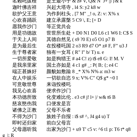
名赖吒拔檀 是王最小子
& z# V, Q& N J+ |) }& k
迦叶佛吉祥 兴起大塔寺
, l4 S: y2 k8 w
欲护父王意 为作刹柱头
, [7 M" _! o, Z: v: X% x
心欢喜踊跃 建立承露槃
5 C9 \, E; [+ D
愿我作沙门 等正觉共会
用是功德故 世世所生处
+ D0 N1 D0 L6 c1 W6 I: C$ S
于天上人间 其德自然见
( s9 ?0 E) o5 O1 p7 B
是为最后生 在投楼吒国
2 o3 R9 d7 O* z# F, F" u3 J
生于尊者家 独有一女耳
( R" l" b/ T) u. e
一切所爱敬 如是狗猎王
# a4 C! z) t$ e8 G: I! M. V
是我亲里家 国土亦如是
4 c1 g# _: P( B; {; e4 C
端正甚姝好 颜貌如敷踰
8 _* X% N% a: m3 w
在人中娱乐 一切欲自恣
9 x; V% C" Q$ g* ~0 I
可意敬世尊 来诣投楼吒
我见心欢喜 便求作沙门
本功德所致 化变难比伦
. e3 c# j! l+ |/ w& t6 B
慈哀愍伤我 口便发是言
诸佛之正教 父母不乐者
不得为沙门 族姓子自报
: i$ s# ^, J4 g4 u) T
即时还归家 前白父母言
父母愿听我 出家为沙门
+ u9 T' c5 v: ^6 t1 p: T6 t* q8
g |; R