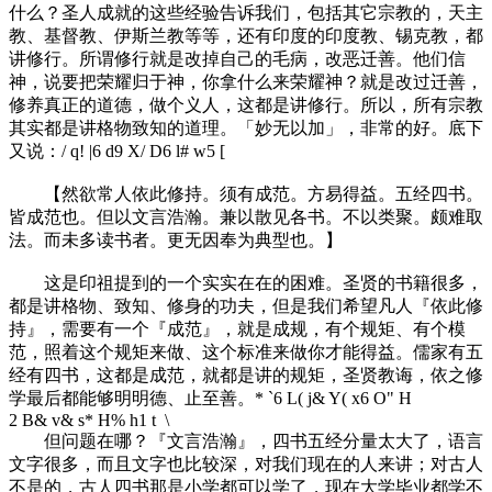
什么？圣人成就的这些经验告诉我们，包括其它宗教的，天主
教、基督教、伊斯兰教等等，还有印度的印度教、锡克教，都
讲修行。所谓修行就是改掉自己的毛病，改恶迁善。他们信
神，说要把荣耀归于神，你拿什么来荣耀神？就是改过迁善，
修养真正的道德，做个义人，这都是讲修行。所以，所有宗教
其实都是讲格物致知的道理。「妙无以加」，非常的好。底下
又说：
/ q! |6 d9 X/ D6 l# w5 [
【然欲常人依此修持。须有成范。方易得益。五经四书。
皆成范也。但以文言浩瀚。兼以散见各书。不以类聚。颇难取
法。而未多读书者。更无因奉为典型也。】
这是印祖提到的一个实实在在的困难。圣贤的书籍很多，
都是讲格物、致知、修身的功夫，但是我们希望凡人『依此修
持』，需要有一个『成范』，就是成规，有个规矩、有个模
范，照着这个规矩来做、这个标准来做你才能得益。儒家有五
经有四书，这都是成范，就都是讲的规矩，圣贤教诲，依之修
学最后都能够明明德、止至善。
* `6 L( j& Y( x6 O" H
2 B& v& s* H% h1 t \
但问题在哪？『文言浩瀚』，四书五经分量太大了，语言
文字很多，而且文字也比较深，对我们现在的人来讲；对古人
不是的，古人四书那是小学都可以学了，现在大学毕业都学不