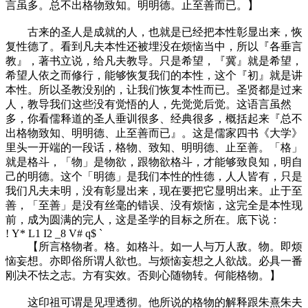
言虽多。总不出格物致知。明明德。止至善而已。】
古来的圣人是成就的人，也就是已经把本性彰显出来，恢
复性德了。看到凡夫本性还被埋没在烦恼当中，所以『各垂言
教』，著书立说，给凡夫教导。只是希望，『冀』就是希望，
希望人依之而修行，能够恢复我们的本性，这个『初』就是讲
本性。所以圣教没别的，让我们恢复本性而已。圣贤都是过来
人，教导我们这些没有觉悟的人，先觉觉后觉。这语言虽然
多，你看儒释道的圣人垂训很多、经典很多，概括起来『总不
出格物致知、明明德、止至善而已』。这是儒家四书《大学》
里头一开端的一段话，格物、致知、明明德、止至善。「格」
就是格斗，「物」是物欲，跟物欲格斗，才能够致良知，明自
己的明德。这个「明德」是我们本性的性德，人人皆有，只是
我们凡夫未明，没有彰显出来，现在要把它显明出来。止于至
善，「至善」是没有丝毫的错误、没有烦恼，这完全是本性现
前，成为圆满的完人，这是圣学的目标之所在。底下说：
! Y* L1 I2 _8 V# q$ `
【所言格物者。格。如格斗。如一人与万人敌。物。即烦
恼妄想。亦即俗所谓人欲也。与烦恼妄想之人欲战。必具一番
刚决不怯之志。方有实效。否则心随物转。何能格物。】
这印祖可谓是见理透彻。他所说的格物的解释跟朱熹朱夫