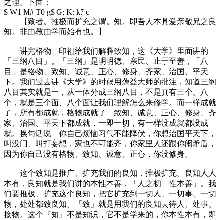
之理。下面：
$ W1 M# T0 g$ G; K: k7 c
【致者。推极而扩充之谓。知。即吾人本具爱亲敬兄之良
知。非由教由学而始有也。】
讲完格物，印祖给我们解释致知，这《大学》里面讲的
「三纲八目」。「三纲」是明明德、亲民、止于至善，「八
目」是格物、致知、诚意、正心、修身、齐家、治国、平天
下。我们过去讲《大学》的时候用蕅益大师的批注，知道三纲
八目其实就是一，从一体分成三纲八目，不是真有三个、八
个，就是三个面、八个面让我们理解怎么来修学。而一样成就
了，所有都成就，格物成就了，致知、诚意、正心、修身、齐
家、治国、平天下都成就，一即一切，有一样没成就都没成
就。换句话说，你自己烦恼习气不能降伏，你想治国平天下，
叫没门、叫打妄想，家也不可能齐，你家里人还跟你闹矛盾，
因为你自己没有格物、致知、诚意、正心，你没修身。
这个致知是推广、扩充我们的良知，推极扩充。良知人人
本有，良知就是我们讲的本性本善，「人之初，性本善」。我
们要推极、扩充这个良知，把它扩充到一切人、一切事、一切
物，处处都致良知。「致」就是用我们的良知去待人、处事、
接物。这个『知』不是知识，它不是学来的，你本性本有，即