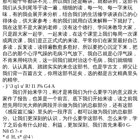
那可能十年都讲不完，所以我们还是略讲。就都讲到，这部书
我们从头到尾等于读一遍，细细的读，每一句、每一字来玩
味，有的我会展开来分析，结合我们的生活修学谈谈自己的心
得体会，供大家参考；有的我们就用白话来解释一下就好了。
我在这里不是大家的老师，没有这个德行、学问来教导大家，
只是跟大家一起学、一起来读，在这个课堂上我们每周一次课
或两次课，我们是正正式式的来读。平常你们在家里最好自己
多读，反复读，读得遍数愈多愈好。所以要把心沉淀下来，把
自己的那个心浮气躁的毛病习气放下。我自己就是心浮气躁，
不肯来用钝功夫，这一回我们就对治这个毛病，我们就细细
的、认认真真、踏踏实实的来念这部书。也是学古文，师父让
我们背一百篇古文，你用这部书足矣，选的都是古文精典里头
的精华。
- ]/ \3 q1 u' R! I1 J% G4 A
我们开始来学习，刚才是将我们为什么要学习的意义跟大
家作了报告，也算是一个前言。底下我们开始来读，读之前我
想先用印光大师的两段开示做为我们的总叙部分，还有这部
《感应篇汇编》里头的一段序言，都可以做为我们的总叙部
分。让我们更深刻的认识，为什么要学这部书、怎么来学，学
了之后会有什么好处、利益，更加深刻。我们首先来看
0 G-
N8 t5 ?- e
* d H, s* @4 \