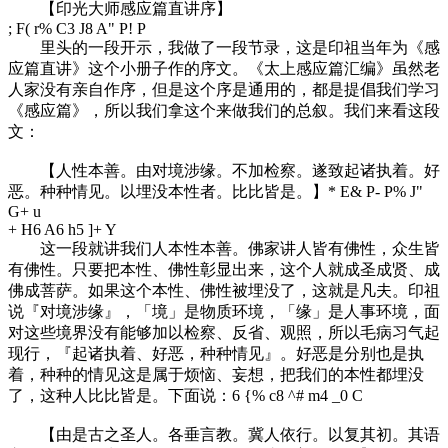
【印光大师感应篇直讲序】
; F( r% C3 J8 A" P! P
里头的一段开示，我做了一段节录，这是印祖当年为《感
应篇直讲》这个小册子作的序文。《太上感应篇汇编》虽然老
人家没有亲自作序，但是这个序是通用的，都是提倡我们学习
《感应篇》，所以我们拿这个来做我们的总叙。我们来看这段
文：
【人性本善。由对境涉缘。不加检察。遂致起诸执着。好
恶。种种情见。以埋没本性者。比比皆是。】
* E& P- P% J"
G+ u
+ H6 A6 h5 ]+ Y
这一段就讲我们人本性本善。佛家讲人皆有佛性，众生皆
有佛性。只要把本性、佛性彰显出来，这个人就成圣成贤、成
佛成菩萨。如果这个本性、佛性被埋没了，这就是凡夫。印祖
说『对境涉缘』，「境」是物质环境，「缘」是人事环境，面
对这些境界没有能够加以检察、反省、观照，所以毛病习气起
现行，『起诸执着、好恶，种种情见』。好恶是分别也是执
着，种种的情见这是属于烦恼、妄想，把我们的本性都埋没
了，这种人比比皆是。下面说：
6 {% c8 ^# m4 _0 C
【由是古之圣人。各垂言教。冀人依行。以复其初。其语