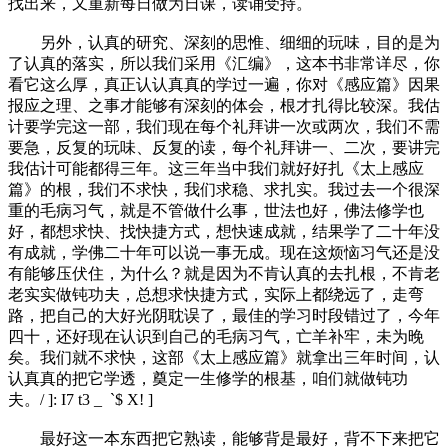
找出来，又重新每日做为日课，读诵受持。
另外，认真的研究、深刻的思惟、细细的玩味，目的是为
了认真的落实，所以我们采用《汇编》，这本书非常详尽，你
看它这么厚，真正认认真真的学过一遍，你对《感应篇》因果
报应之理、之事才能够有深刻的体会，根才扎得比较深。我估
计要学完这一部，我们现在每个礼拜讲一次或两次，我们不需
要急，反复的玩味、反复的读，每个礼拜讲一、二次，要讲完
我估计可能都得三年。这三年当中我们就好好扎《太上感应
篇》的根，我们不求快，我们求稳、求扎实。我过去一个很深
重的毛病习气，就是不管做什么事，世法也好，佛法修学也
好，都想求快、找快捷方式，想快速成就，结果学了二十年没
有成就，学佛二十年可以说一事无成。现在这烦恼习气还是没
有能够压伏住，为什么？就是因为不肯认真的去扎根，不肯老
老实实做钝功夫，总想求快捷方式，实际上都绕远了，走弯
路，把自己的大好光阴耽误了，最佳的学习时段错过了，今年
四十，还好现在认识到自己的毛病习气，亡羊补牢，未为晚
矣。我们就不求快，这部《太上感应篇》就拿出三年时间，认
认真真的把它学透，奠定一生修学的根基，咱们就做钝功
夫。
/ ]: I7 t3 _ `$ X! ]
最好这一本东西把它熟读，能够背是最好，背不下来把它