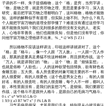
子讲的不一样。朱子提倡格物，这个「格」是穷，当穷字讲，
「物」是物之理，就是穷尽物之理。意思是要多学习，深入去
研究，最后把宇宙万物之理都明白了，这叫格物，格物才能致
知。这样的解释似乎有道理，但实际上做不到。为什么？有几
个人能把宇宙万物的道理全部学懂了？难道没有通过这些学习
就不能致良知吗？我们见到很多的那些没有文化的人、老实
人，心地非常善良，他们也能致良知，但是他们没有学过，你
问他宇宙万物之理他讲不出来。
% _* i2 W$ ]5 Z3 l
所以格物不应该这样讲法，印祖这样讲就讲对了。这个
『格』是『格斗』，像一个人跟『万人敌』，一人跟一万人作
战，那真的是要具足勇猛不怯这种精神，而且拼死作战。这个
「万人」就是讲我们的『物』，这个「物」是『烦恼妄想』，
也就是俗称『人欲也』。人的这种欲望包括情执，欲有财色名
食睡五欲，五大类。各人所贪爱的对象可能主要的不一样，有
的人很爱财，有的人很爱色（这个色是男女之色），有的人很
好名，有的人很贪吃，有的人很贪睡，每个人不一样，都叫人
欲，本性里面没有，是我们的妄想习气，是烦恼。我们要跟它
作战，这个格斗不是跟外人格斗，是跟自己的毛病习气格斗。
0 r. s" u* W9 h5 L& O
1 X9 |( a3 B7 W7 x" |! i% L& B
习气毛病是很深，尤其是我们凡夫，特别是从小就没有认