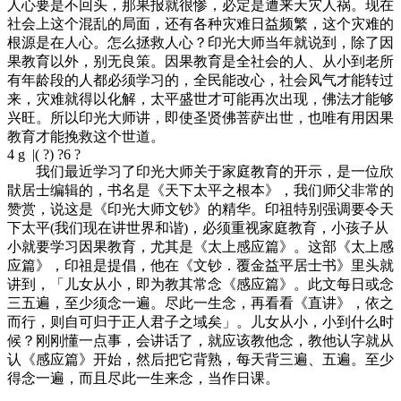
人心要是不回头，那果报就很惨，必定是遭来天灾人祸。现在
社会上这个混乱的局面，还有各种灾难日益频繁，这个灾难的
根源是在人心。怎么拯救人心？印光大师当年就说到，除了因
果教育以外，别无良策。因果教育是全社会的人、从小到老所
有年龄段的人都必须学习的，全民能改心，社会风气才能转过
来，灾难就得以化解，太平盛世才可能再次出现，佛法才能够
兴旺。所以印光大师讲，即使圣贤佛菩萨出世，也唯有用因果
教育才能挽救这个世道。
4 g |( ?) ?6 ?
我们最近学习了印光大师关于家庭教育的开示，是一位欣
猒居士编辑的，书名是《天下太平之根本》，我们师父非常的
赞赏，说这是《印光大师文钞》的精华。印祖特别强调要令天
下太平(我们现在讲世界和谐)，必须重视家庭教育，小孩子从
小就要学习因果教育，尤其是《太上感应篇》。这部《太上感
应篇》，印祖是提倡，他在《文钞．覆金益平居士书》里头就
讲到，「儿女从小，即为教其常念《感应篇》。此文每日或念
三五遍，至少须念一遍。尽此一生念，再看看《直讲》，依之
而行，则自可归于正人君子之域矣」。儿女从小，小到什么时
候？刚刚懂一点事，会讲话了，就应该教他念，教他认字就从
认《感应篇》开始，然后把它背熟，每天背三遍、五遍。至少
得念一遍，而且尽此一生来念，当作日课。