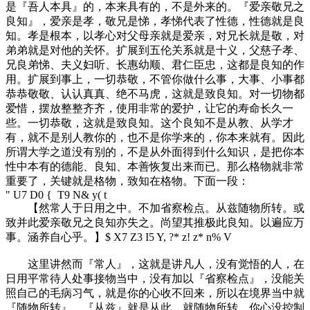
是『吾人本具』的，本来具有的，不是外来的。『爱亲敬兄之
良知』，爱亲是孝，敬兄是悌，孝悌代表了性德，性德就是良
知。孝是根本，以孝心对父母亲就是爱亲，对兄长就是敬，对
弟弟就是对他的关怀。扩展到五伦关系就是十义，父慈子孝、
兄良弟悌、夫义妇听、长惠幼顺、君仁臣忠，这都是良知的作
用。扩展到事上，一切恭敬，不管你做什么事，大事、小事都
恭恭敬敬、认认真真、绝不马虎，这就是致良知。对一切物都
爱惜，摆放整整齐齐，使用非常的爱护，让它的寿命长久一
些。一切恭敬，这就是致良知。这个良知不是从教、从学才
有，就不是别人教你的，也不是你学来的，你本来就有。因此
所谓大学之道没有别的，不是从外面得到什么知识，是把你本
性中本有的德能、良知、本善恢复出来而已。那么格物就非常
重要了，关键就是格物，致知在格物。下面一段：
" U7 D0 { T9 N& y( t
【然常人于日用之中。不加省察检点。从兹随物所转。或
致并此爱亲敬兄之良知亦失之。尚望其推极此良知。以遍应万
事。涵养自心乎。】
$ X7 Z3 I5 Y, ?* z! z* n% V
这里讲然而『常人』，这就是讲凡人，没有觉悟的人，在
日用平常待人处事接物当中，没有加以『省察检点』，没能关
照自己的毛病习气，就是你的心收不回来，所以在境界当中就
『随物所转』。『从兹』就是从此，就随物所转，你心没控制