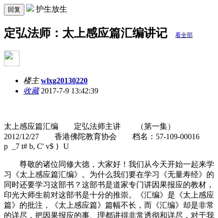
护生放生
回复
定弘法师：太上感应篇汇编讲记
看全部
楼主
wlxg20130220
收藏
2017-7-9 13:42:39
太上感应篇汇编 定弘法师主讲 （第一集）
2012/12/27 香港佛陀教育协会 档名：57-109-0001
6
p _7 t# b, C' v$ } U
尊敬的诸位同修大德，大家好！我们从今天开始一起来学
习《太上感应篇汇编》。为什么我们要在学习《无量寿经》的
同时还要学习这部书？这部书是道家专门讲因果报应的教材，
印光大师生前对这部书是十分的推崇。《汇编》是《太上感应
篇》的批注，《太上感应篇》篇幅不长，而《汇编》却是非常
的详尽，把因果报应的事、理都讲得非常透彻和详尽，对于我