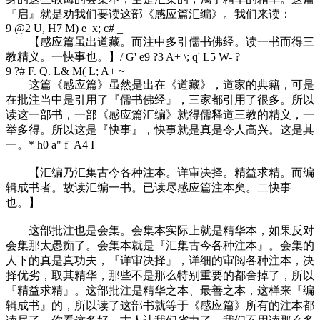
『启』就是劝我们要读这部《感应篇汇编》。我们来读：
9 @2 U, H7 M) e x; c# _
【感应篇虽出道藏。而注中多引儒书佛经。读一书而得三
教精义。一快事也。】
/ G' e9 ?3 A+ \; q' L5 W- ?
9 ?# F. Q. L& M( L; A+ ~
这篇《感应篇》虽然是出在《道藏》，道家的典籍，可是
在批注当中是引用了『儒书佛经』，三家都引用了很多。所以
读这一部书，一部《感应篇汇编》就得儒释道三教的精义，一
举多得。所以这是『快事』，快事就是真是令人高兴。这是其
一。
* h0 a" f A4 I
【汇编乃汇集古今各种注本。详审决择。精益求精。而编
辑成书者。故读汇编一书。已读尽感应篇注本矣。二快事
也。】
这部批注也是会集。会集本实际上就是精华本，如果反对
会集那太愚痴了。会集本就是『汇集古今各种注本』。会集的
人下的真是真功夫，『详审决择』，详细的审阅各种注本，决
择优劣，取其精华，那些不是那么特别重要的都舍掉了，所以
『精益求精』。这部批注是精华之本、最善之本，这样来『编
辑成书』的，所以读了这部书就等于《感应篇》所有的注本都