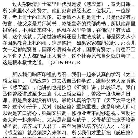
过去彭际清居士家里世代就是读《感应篇》，奉为日课，
所以家里代代出贤才。他们彭家曾经出过二位状元、一位探
花，考上进士的非常多。彭际清本人也是进士，只是他没有去
做官，他父亲是兵部尚书，乾隆皇帝的兵部尚书，所以他家里
很富裕，不用出来谋生。他就在家里学佛，在佛法里有大成
就，这个成就，无论世法成就还是出世法成就，都是因为从小
在因果教育上扎的根，这是德行。如果家家都能如此，那么儿
女一定都能贤善，国家今后就有贤才，国家有贤才，何患不至
太平也？人人都能做正人君子，这个社会风气自然就良善了，
这是根本救世之道。
1 }2 T& H9 n; R
所以我们响应印祖的号召，我们一起来认真的学习《太上
感应篇》。《感应篇》过去我自己也学过，跟师父老人家听他
讲《感应篇》，他讲的也是按照《汇编》讲，比较详尽。我自
己也曾经讲过至少三遍《太上感应篇》，曾经一度也奉为日
课，但是后来就没有继续。最近认真的学习了《天下太平之根
本》这个小册子，又对《感应篇》重新重视。这是印光大师可
以说是苦口婆心，强调又强调，修净业者不能够忽视，带动社
会大家一起来学习。尤其是家里有孩子，父母希望把孩子培养
成圣贤、培养成正人君子，甚至为佛法培养弘法人才，这部
《感应篇》就必须深入来学习。所以我们才重新把《感应篇》