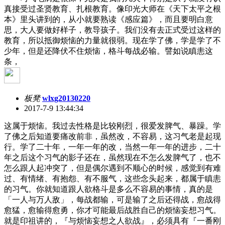
真接受过圣贤教育、扎根教育。像印光大师在《天下太平之根
本》里头讲到的，从小就要熟读《感应篇》，而且要明白意
思，大人要做好样子，教导孩子。我们没有去正式受过这样的
教育，所以抵御烦恼的力量就很弱。现在学了佛，学是学了不
少年，但是还降伏不住烦恼，格斗每战必输。譬如说瞋恚这
条，
板凳
wlxg20130220
2017-7-9 13:44:34
这属于烦恼。我过去性格是比较刚烈，很爱发脾气、暴躁。学
了佛之后知道要痛改前非，虽然改，不容易，这习气老是起现
行。学了二十年，一年一年的改，当然一年一年的进步，二十
年之后这个习气的影子还在，虽然现在不怎么发脾气了，也不
怎么跟人起冲突了，但是偶尔遇到不顺心的时候，感觉到有难
过、有情绪、有抱怨、有不服气，这些念头起来，都属于瞋恚
的习气。你就知道跟人欲格斗是多么不容易的事情，真的是
「一人与万人敌」，每战都输，可是输了之后还得战，愈战得
愈猛，愈输得愈勇，你才可能最后战胜自己的烦恼妄想习气。
就是印祖讲的，『与烦恼妄想之人欲战』，必须具有『一番刚