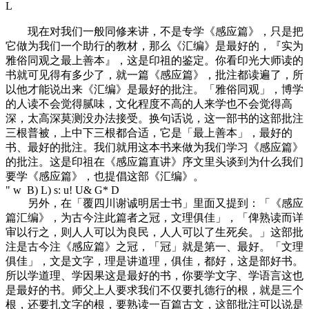
L
现在对我们一般同修来讲，不是专学《感应篇》，只是把
它做为我们一个助行的教材，那么《汇编》是最好的，『实为
雅俗同观之最上善本』，这是印祖的鉴定。你看印光大师读的
书就可见得有多少了，就一篇《感应篇》，批注都读遍了，所
以他才能说出来《汇编》是最好的批注。「雅俗同观」，博学
的人读不会觉得腻味，文化程度不高的人来学也不会觉得高
深，太高深莫测没办法接受。换句话说，这一部书的这部批注
三根普被，上中下三根都合适，它是「最上善本」，最好的
书、最好的批注。我们就用这本书来做为我们学习《感应篇》
的批注。这是印祖在《感应篇直讲》序文里头谈到为什么我们
要学《感应篇》，也提倡这部《汇编》。
" w B) L) s: u! U& G* D
另外，在「覆四川谢诚明居士书」里面又提到：「《感应
篇汇编》，为古今注此篇者之冠，文理俱佳」，「俾熟读而详
审以行之，则人人可以为良民，人人可以了生死矣。」这部批
注是古今注《感应篇》之冠，「冠」就是第一、最好。「文理
俱佳」，文是文字，理是讲道理，俱佳，都好，这是部好书。
所以学道理、学因果这是最好的书，你要学文字、学语言这也
是最好的书。师父上人要求我们不仅要扎德行的根，就是三个
根，还要扎文字的根，要熟读一百篇古文，这部批注可以说是