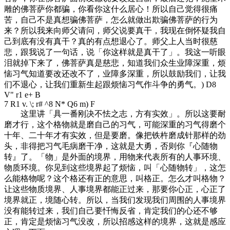
雕的佛菩萨你都骗，你看你这什么居心！所以自己觉得很痛
苦，自己不是真想骗佛菩萨，怎么就做出欺骗佛菩萨的行为
来？所以我来向师父请问，师父说要真干，我现在倒怀疑我自
己到底有没有真干？真的有点想退心了。师父上人当时很慈
悲，跟我说了一句话，说「你这样就是真干了」。我这一听眼
泪就掉下来了，佛菩萨真是慈悲，知道我们众生业障深重，烦
恼习气知道要改还改不了，业障多深重，所以鼓励我们，让我
们不退心，让我们重新生起跟烦恼习气作斗争的勇气。
) D8
V" r1 e+ B
7 R1 v. \; r# ^8 N* Q6 m) F
这里讲「具一番刚决不怯之志，方有实效」。所以这要耐
磨才行，这个格物就是磨自己的习气，可能深重的习气得磨个
十年、二十年才有实效，但是要磨。像把铁杵磨成针那样的劲
头，非得把习气毛病磨干净，这就是大勇，否则你『心随物
转』了。「物」是外面的境界，用物来代表所有的人事环境、
物质环境。你见到这些境界起了烦恼，叫「心随物转」，这怎
么能格物呢？这个格还有正的意思，叫格正。怎么才叫格物？
让这些物质境界、人事境界都能正过来，那要你心正，心正了
境界就正，境随心转。所以，当我们发现我们周围的人事境界
没有能转过来，我们自己要忏悔反省，肯定我们的心还不够
正，肯定是烦恼习气没改，所以招感这样的境界，这就是感应