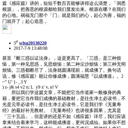
篇《感应篇》讲的，短短千数百言能够讲得这么清楚，「洞悉
根源」，把善恶的根源都给我们显发出来。根源在哪？在我们
的心地。祸福无门那个「门」就是我们的心，起心为善，福的
门就开了；起心造恶，
#
5
wlxg20130220
2017-7-9 13:48:08
甚至『断三惑以证法身』，这是更高了。「三惑」是三种烦
恼，第一种见思惑，见思烦恼；第二种尘沙烦恼；第三种无明
烦恼。三惑都断尽了，法身就圆满现前，就成佛了。换句话
说，修《感应篇》能让你修成佛，圆满福慧『以成佛道』。
2
~" U' }- _3 Y
) z- j& s4 v2 n; L y9 x' v, n! V
所以我们学这篇文章，不能把它当作道家一般修身的典
籍，要把它当作我们成佛的基础教材，是往生净土必读书，不
光是元宰必读书，是往生净土必读书，它是我们学《无量寿
经》的最好补充教材。《无量寿经》也讲很多因果，尤其是
「三十五品」，但是讲的还是不如《感应篇》详尽，我们应该
拿来结合着来学习，这样能成佛道，更何况成仙。如果你不想