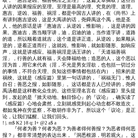
取，『惠吉逆凶、福善祸淫之至理』，这篇文章摘取了这些古
人讲的因果报应的至理。至理是最高的理、究竟的理、道理。
惠吉、逆凶、福善、祸淫，都是中国古人讲的，在《尚书》上
有讲到惠吉逆凶，这是大禹讲的话，尧舜禹这个禹，他是圣
人，他的原话是讲「惠迪吉，从逆凶，惟影响」，这是讲的因
果。惠迪吉，惠当顺字讲，迪，启迪的迪，当作道字讲，道路
的道，所以顺着道就吉，这个道是讲正道。从逆凶，如果顺从
逆的，逆着正道而行，这就凶。惟影响，就如影随形、如响应
声，这就是讲感应。福善祸淫是汤王讲的，「天道福善祸
淫」，行善的人就有福，天会降福给他；造恶的人，这个恶以
淫为首，用它来代表（淫，不光是男女淫欲，也包括一切过分
的事情，不符合天理、良知这些事情都包括在内），招来的是
祸殃。这就是《感应篇》里第一句话讲的，「祸福无门，惟人
自召；善恶之报，如影随形」。这话都是古人已经讲的，尧舜
禹汤都是这样教化众生的。这些至理名言在《感应篇》里头提
到，发起的是『掀天动地、触目惊心』的『议论』，确实读了
《感应篇》心地会肃然，立刻就感觉到起心动念都不敢造次，
都如鬼神在旁监察，不敢胡作非为了。所以这个「议论」是正
论，让我们猛醒、让我们回头。
! |. m$ K2 }8 q: I+ @2 a$ a
『何者为善？何者为恶？为善者得何善报？为恶者得何恶
报？』都非常清楚的表达出来，『洞悉根源，明若观火』。这