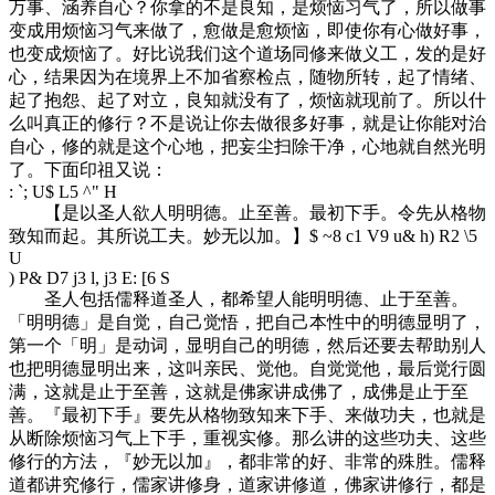
万事、涵养自心？你拿的不是良知，是烦恼习气了，所以做事
变成用烦恼习气来做了，愈做是愈烦恼，即使你有心做好事，
也变成烦恼了。好比说我们这个道场同修来做义工，发的是好
心，结果因为在境界上不加省察检点，随物所转，起了情绪、
起了抱怨、起了对立，良知就没有了，烦恼就现前了。所以什
么叫真正的修行？不是说让你去做很多好事，就是让你能对治
自心，修的就是这个心地，把妄尘扫除干净，心地就自然光明
了。下面印祖又说：
: `; U$ L5 ^" H
【是以圣人欲人明明德。止至善。最初下手。令先从格物
致知而起。其所说工夫。妙无以加。】
$ ~8 c1 V9 u& h) R2 \5
U
) P& D7 j3 l, j3 E: [6 S
圣人包括儒释道圣人，都希望人能明明德、止于至善。
「明明德」是自觉，自己觉悟，把自己本性中的明德显明了，
第一个「明」是动词，显明自己的明德，然后还要去帮助别人
也把明德显明出来，这叫亲民、觉他。自觉觉他，最后觉行圆
满，这就是止于至善，这就是佛家讲成佛了，成佛是止于至
善。『最初下手』要先从格物致知来下手、来做功夫，也就是
从断除烦恼习气上下手，重视实修。那么讲的这些功夫、这些
修行的方法，『妙无以加』，都非常的好、非常的殊胜。儒释
道都讲究修行，儒家讲修身，道家讲修道，佛家讲修行，都是