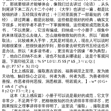
了。那就要细讲才能够体会，像我们过去讲过《论语》，从头
到尾讲下来二百八十二个小时；《大学》也讲过一遍，都是比
较细的讲；五经我没有讲过；十三经里面挑了一部最短的《孝
经》，讲过两遍，都是比较细。这些都是很好的经典，确实文
字很多，对初学者不易于一下掌握纲领。这些规矩成范散见各
书，『不以类聚』，它没有编成、归纳成一个小册子，很集中
的来体现该怎么去做人、怎么做格物致知的功夫。所以『颇难
取法』，比较难来入手学，尤其是对现在人，现在人可以说时
间都很紧张，想很快速的学到，那你要去研究四书五经这也不
是办法。所以『未多读书者』，更没有这个因缘『奉为典型』
了，他自己归纳不出来，读也不知道从哪读起，这是个客观问
题。下面印祖又说：
% S* L0 U: J5 S$ j* k$ _3 ^/ z; Q: [
& @; P7 S7 e X( J3 Q
【太上感应篇。撮取惠吉逆凶。福善祸淫之至理。发为掀
天动地。触目惊心之议论。何者为善。何者为恶。为善者得何
善报。作恶者得何恶报。洞悉根源。明若观火。】
- w* {0 G+
f n& d |" q% g
8 y2 Q+ F3 ~; P, j q
这本《太上感应篇》小册子可以说是最好的成范，它文字
非常少，不足两千字，把格物致知的功夫讲得非常得详尽，把
因果报应之理事讲得非常得明了。这里说『撮取』，撮取是摘