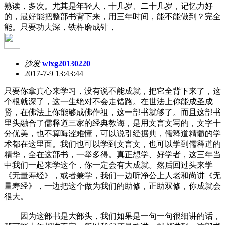
熟读，多次。尤其是年轻人，十几岁、二十几岁，记忆力好
的，最好能把整部书背下来，用三年时间，能不能做到？完全
能。只要功夫深，铁杵磨成针，
沙发
wlxg20130220
2017-7-9 13:43:44
只要你拿真心来学习，没有说不能成就，把它全背下来了，这
个根就深了，这一生绝对不会走错路。在世法上你能成圣成
贤，在佛法上你能够成佛作祖，这一部书就够了。而且这部书
里头融合了儒释道三家的经典教诲，是用文言文写的，文字十
分优美，也不算晦涩难懂，可以说引经据典，儒释道精髓的学
术都在这里面。我们也可以学到文言文，也可以学到儒释道的
精华，全在这部书，一举多得。真正想学、好学者，这三年当
中我们一起来学这个，你一定会有大成就。然后回过头来学
《无量寿经》，或者兼学，我们一边听净公上人老和尚讲《无
量寿经》，一边把这个做为我们的助修，正助双修，你成就会
很大。
因为这部书是大部头，我们如果是一句一句很细讲的话，