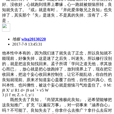
好、没收好，心就跑到境界上攀缘，心一跑就被烦恼所转，良
知就失去了。『或』就是有时，『并此爱亲敬兄之良知』也失
掉了，其实那个『失』是迷失，不是真的失掉、没有了，不
是，
地板
wlxg20130220
2017-7-9 13:45:31
他本性中本有的，因为我们迷了就失去了正念，所以良知就不
能现前，好像失掉，这是迷了之后失，叫迷失。所以修行没别
的，就是把这良知找回来。孟子所谓「学问之道无他，求其放
心而已」，放心就是把心放跑掉了，放到境界上了，现在把它
收回来，把这个妄心收回来控制住，让它不能乱动，你自性的
良知就现前。原来才知道妄心盖覆了自性，自性也叫真心、也
叫本性、也叫佛性，被这个妄心就是烦恼习气给盖住了。
0 M:
j8 X' z/ R1 d+ j9 u4 `+ v5 W
3 j1 l' m; Z. r- f, y/ i
既然失去了良知，『尚望其推极此良知』，还希望能够把
这良知推广、扩充『以遍应万事』，对一切事来『涵养自心』
吗？不可能了。良知失去了，你拿什么去推广？拿什么去应对