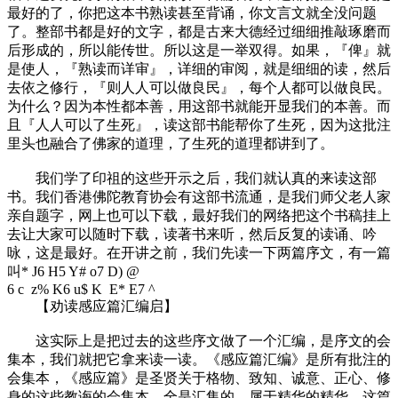
最好的了，你把这本书熟读甚至背诵，你文言文就全没问题
了。整部书都是好的文字，都是古来大德经过细细推敲琢磨而
后形成的，所以能传世。所以这是一举双得。如果，『俾』就
是使人，『熟读而详审』，详细的审阅，就是细细的读，然后
去依之修行，『则人人可以做良民』，每个人都可以做良民。
为什么？因为本性都本善，用这部书就能开显我们的本善。而
且『人人可以了生死』，读这部书能帮你了生死，因为这批注
里头也融合了佛家的道理，了生死的道理都讲到了。
我们学了印祖的这些开示之后，我们就认真的来读这部
书。我们香港佛陀教育协会有这部书流通，是我们师父老人家
亲自题字，网上也可以下载，最好我们的网络把这个书稿挂上
去让大家可以随时下载，读著书来听，然后反复的读诵、吟
咏，这是最好。在开讲之前，我们先读一下两篇序文，有一篇
叫
* J6 H5 Y# o7 D) @
6 c z% K6 u$ K E* E7 ^
【劝读感应篇汇编启】
这实际上是把过去的这些序文做了一个汇编，是序文的会
集本，我们就把它拿来读一读。《感应篇汇编》是所有批注的
会集本，《感应篇》是圣贤关于格物、致知、诚意、正心、修
身的这些教诲的会集本，全是汇集的，属于精华的精华。这篇