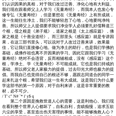
们认识因果的真相，对于我们改过迁善、净化心地有大利益。
我们现在跟着师父上人学习《无量寿经》，而我本人也发心专
修专弘《无量寿经》，但是要想在《无量寿经》上有所成就，
这一生能往生净土，我们不能够轻忽了心地，心地要纯净纯
善。所以师父上人提倡要求我们净业学人必须要扎好儒释道三
个根，儒之根是《弟子规》，道家之根是《太上感应篇》，佛
家之根是《十善业道经》。而三部里头《感应篇》就是专讲因
果，在这三部书里头，可以说对于人改过迁善来讲，效果最
佳，它让我们直接修心地。做为净土的助行，也是我们学佛的
基础，成佛作祖也离不开因果的学习。因此它跟我们学习《无
量寿经》绝对不会违背，反而相辅相成，没有《感应篇》这个
根，学净土、学《无量寿经》不可能成就。它也是我们持戒的
基础。所以师父老人家极力的提倡，过去印光大师也极力的提
倡。而我自己也觉得自己的根还不够，愿跟志同道合的同学一
起来扎这个根，希望我们这一生有大成就。这是我们为什么要
学这部书的第一个原因，对于自利来讲，这是非常重要的教
材，必不可少。
/ T' c" N# `* i' y$ q
第二个原因是挽救世道人心的需要，这是利他心。我们现
在看到整个世界人心都坏了，自私自利，贪瞋痴慢，追求五欲
六尘的享受，甚至造出伤天害理的事情。能不能够挽救人心？