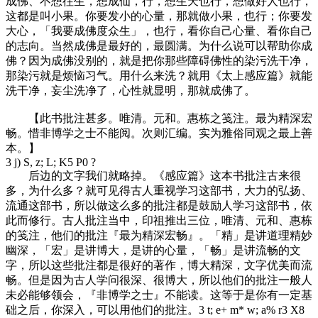
成佛、不想往生，想成仙，行，想生天也行，想做好人也行，
这都是叫小果。你要发小的心量，那就做小果，也行；你要发
大心，「我要成佛度众生」，也行，看你自己心量、看你自己
的志向。当然成佛是最好的，最圆满。为什么说可以帮助你成
佛？因为成佛没别的，就是把你那些障碍佛性的染污洗干净，
那染污就是烦恼习气。用什么来洗？就用《太上感应篇》就能
洗干净，妄尘洗净了，心性就显明，那就成佛了。
【此书批注甚多。唯清。元和。惠栋之笺注。最为精深宏
畅。惜非博学之士不能阅。次则汇编。实为雅俗同观之最上善
本。】
3 j) S, z; L; K5 P0 ?
后边的文字我们就略掉。《感应篇》这本书批注古来很
多，为什么多？就可见得古人重视学习这部书，大力的弘扬、
流通这部书，所以做这么多的批注都是鼓励人学习这部书，依
此而修行。古人批注当中，印祖推出三位，唯清、元和、惠栋
的笺注，他们的批注『最为精深宏畅』。「精」是讲道理精妙
幽深，「宏」是讲博大，是讲的心量，「畅」是讲流畅的文
字，所以这些批注都是很好的著作，博大精深，文字优美而流
畅。但是因为古人学问很深、很博大，所以他们的批注一般人
未必能够领会，『非博学之士』不能读。这等于是你有一定基
础之后，你深入，可以用他们的批注。
3 t; e+ m* w; a% r3 X8