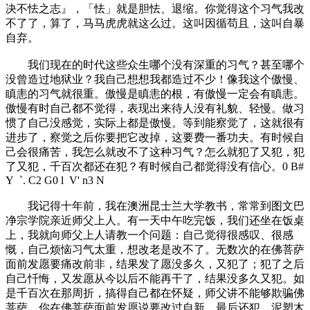
决不怯之志』，「怯」就是胆怯、退缩。你觉得这个习气我改
不了了，算了，马马虎虎就这么过。这叫因循苟且，这叫自暴
自弃。
我们现在的时代这些众生哪个没有深重的习气？甚至哪个
没曾造过地狱业？我自己想想我都造过不少！像我这个傲慢、
瞋恚的习气就很重。傲慢是瞋恚的根，有傲慢一定会有瞋恚。
傲慢有时自己都不觉得，表现出来待人没有礼貌、轻慢。做习
惯了自己没感觉，实际上都是傲慢。等到能察觉了，这就很有
进步了，察觉之后你要把它改掉，这要费一番功夫。有时候自
己会很痛苦，我怎么就改不了这种习气？怎么就犯了又犯，犯
了又犯，千百次都还在犯？有时候自己都觉得没有信心。
0 B#
Y `. C2 G0 l V' n3 N
我记得十年前，我在澳洲昆士兰大学教书，常常到图文巴
净宗学院亲近师父上人。有一天中午吃完饭，我们还坐在饭桌
上，我就向师父上人请教一个问题：自己觉得很感叹、很感
慨，自己烦恼习气太重，想改老是改不了。无数次的在佛菩萨
面前发愿要痛改前非，结果发了愿没多久，又犯了；犯了之后
自己忏悔，又发愿从今以后不能再干了，结果没多久又犯。如
是千百次在那周折，搞得自己都在怀疑，师父讲不能够欺骗佛
菩萨，你在佛菩萨面前发愿说要改过自新，最后还犯，泥塑木