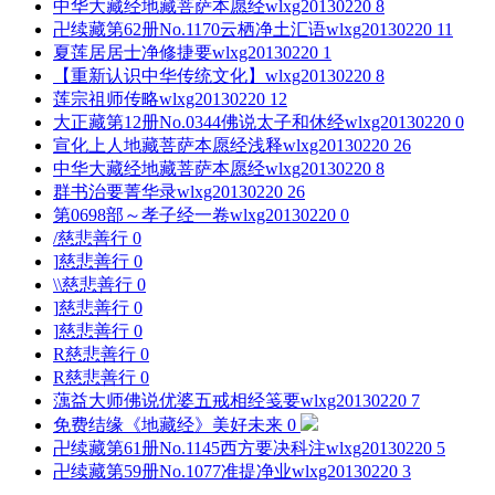
中华大藏经地藏菩萨本愿经
wlxg20130220
8
卍续藏第62册No.1170云栖净土汇语
wlxg20130220
11
夏莲居居士净修捷要
wlxg20130220
1
【重新认识中华传统文化】
wlxg20130220
8
莲宗祖师传略
wlxg20130220
12
大正藏第12册No.0344佛说太子和休经
wlxg20130220
0
宣化上人地藏菩萨本愿经浅释
wlxg20130220
26
中华大藏经地藏菩萨本愿经
wlxg20130220
8
群书治要菁华录
wlxg20130220
26
第0698部～孝子经一卷
wlxg20130220
0
/
慈悲善行
0
]
慈悲善行
0
\\
慈悲善行
0
]
慈悲善行
0
]
慈悲善行
0
R
慈悲善行
0
R
慈悲善行
0
蕅益大师佛说优婆五戒相经笺要
wlxg20130220
7
免费结缘《地藏经》
美好未来
0
卍续藏第61册No.1145西方要决科注
wlxg20130220
5
卍续藏第59册No.1077准提净业
wlxg20130220
3