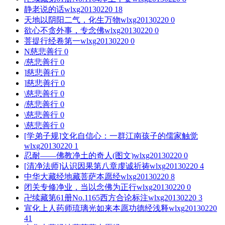
静老说的话
wlxg20130220
18
天地以阴阳二气，化生万物
wlxg20130220
0
欲心不贪外事，专念佛
wlxg20130220
0
菩提行经卷第一
wlxg20130220
0
N
慈悲善行
0
/
慈悲善行
0
]
慈悲善行
0
]
慈悲善行
0
\
慈悲善行
0
/
慈悲善行
0
\
慈悲善行
0
\
慈悲善行
0
[学弟子规]文化自信心：一群江南孩子的儒家触觉
wlxg20130220
1
忍耐——佛教净土的奇人(图文)
wlxg20130220
0
[清净法师]认识因果第八章虔诚祈祷
wlxg20130220
4
中华大藏经地藏菩萨本愿经
wlxg20130220
8
闭关专修净业，当以念佛为正行
wlxg20130220
0
卍续藏第61册No.1165西方合论标注
wlxg20130220
3
宣化上人药师琉璃光如来本愿功德经浅释
wlxg20130220
41