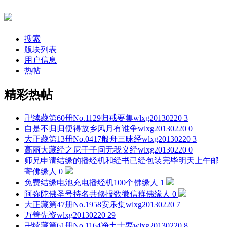
搜索
版块列表
用户信息
热帖
精彩热帖
卍续藏第60册No.1129归戒要集
wlxg20130220
3
自是不归归便得故乡风月有谁争
wlxg20130220
0
大正藏第13册No.0417般舟三昧经
wlxg20130220
3
高丽大藏经之尼干子问无我义经
wlxg20130220
0
师兄申请结缘的播经机和经书已经包装完毕明天上午邮
寄
佛缘人
0
免费结缘电池充电播经机100个
佛缘人
1
阿弥陀佛圣号持名共修报数微信群
佛缘人
0
大正藏第47册No.1958安乐集
wlxg20130220
7
万善先资
wlxg20130220
29
卍续藏第61册No.1164净土十要
wlxg20130220
8