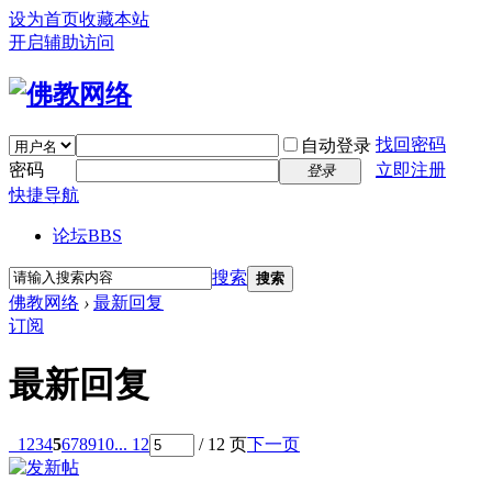
设为首页
收藏本站
开启辅助访问
找回密码
自动登录
密码
立即注册
登录
快捷导航
论坛
BBS
搜索
搜索
佛教网络
›
最新回复
订阅
最新回复
1
2
3
4
5
6
7
8
9
10
... 12
/ 12 页
下一页