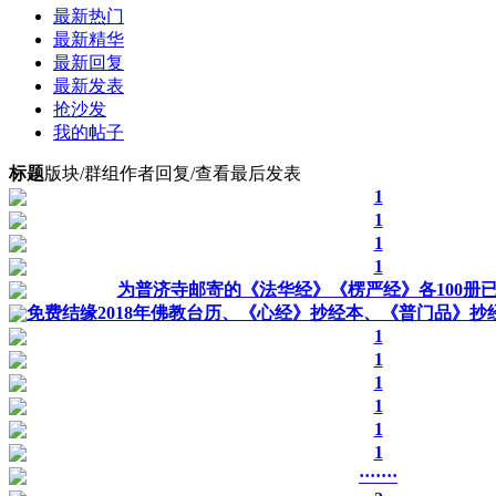
最新热门
最新精华
最新回复
最新发表
抢沙发
我的帖子
标题
版块/群组
作者
回复/查看
最后发表
1
1
1
1
为普济寺邮寄的《法华经》《楞严经》各100册
免费结缘2018年佛教台历、《心经》抄经本、《普门品》抄
1
1
1
1
1
1
·······