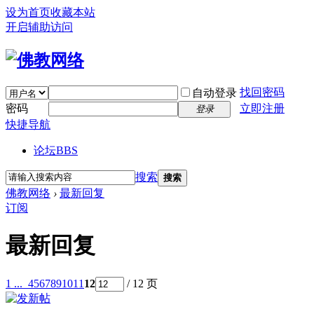
设为首页
收藏本站
开启辅助访问
找回密码
自动登录
密码
立即注册
登录
快捷导航
论坛
BBS
搜索
搜索
佛教网络
›
最新回复
订阅
最新回复
1 ...
4
5
6
7
8
9
10
11
12
/ 12 页