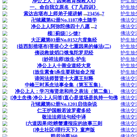
净公上人：因果教育挽救人心
护生放
一、命自我立原名《了凡四训》
护生放
索达吉堪布上师弟子规讲解
...
2
3
4
5
6
..
7
护生放
卍续藏第62册No.1187净土随学
佛法交
净公上人阿弥陀佛四十八愿
...
2
佛法交
佛法交
模蓟级シ馈?
大正藏第03册No.0152六度集经
护生放
[益西彭措堪布]菩提心之七重因果的修法(二)
护生放
佛说救拔熖口饿鬼陀罗尼经
护生放
[妙祥法师]放生·护生
护生放
净公上人十善业道经大意
护生放
[放生素食]杀生要获短命之报
护生放
谛闲法师普贤十大愿王别释
佛法交
中峰三时系念法事全集（第五五集）
佛法交
净公上人：学习海贤老和尚之表法（第二集）
佛法交
[净土念佛·净公上人问答]直心是道场是执持一句佛
佛法交
卍续藏第62册No.1201启信杂说
佛法交
仁王护国般若波罗蜜多经
佛法交
敬法法师法句经中译
佛法交
[六道因果]吃螃蟹遭报应的故事三则
佛法交
[净土社区]理行天下》童声版
佛法交
群书治要360
佛法交