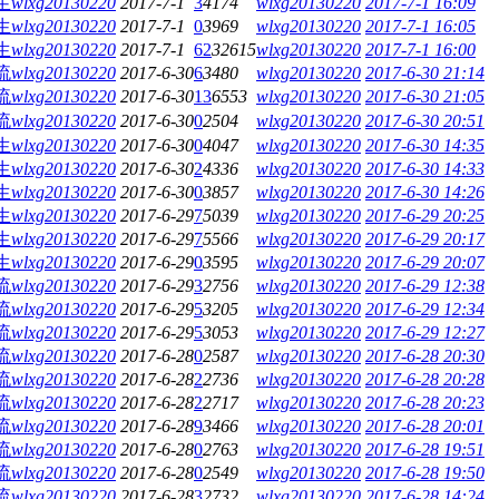
生
wlxg20130220
2017-7-1
3
4174
wlxg20130220
2017-7-1 16:09
生
wlxg20130220
2017-7-1
0
3969
wlxg20130220
2017-7-1 16:05
生
wlxg20130220
2017-7-1
62
32615
wlxg20130220
2017-7-1 16:00
流
wlxg20130220
2017-6-30
6
3480
wlxg20130220
2017-6-30 21:14
流
wlxg20130220
2017-6-30
13
6553
wlxg20130220
2017-6-30 21:05
流
wlxg20130220
2017-6-30
0
2504
wlxg20130220
2017-6-30 20:51
生
wlxg20130220
2017-6-30
0
4047
wlxg20130220
2017-6-30 14:35
生
wlxg20130220
2017-6-30
2
4336
wlxg20130220
2017-6-30 14:33
生
wlxg20130220
2017-6-30
0
3857
wlxg20130220
2017-6-30 14:26
生
wlxg20130220
2017-6-29
7
5039
wlxg20130220
2017-6-29 20:25
生
wlxg20130220
2017-6-29
7
5566
wlxg20130220
2017-6-29 20:17
生
wlxg20130220
2017-6-29
0
3595
wlxg20130220
2017-6-29 20:07
流
wlxg20130220
2017-6-29
3
2756
wlxg20130220
2017-6-29 12:38
流
wlxg20130220
2017-6-29
5
3205
wlxg20130220
2017-6-29 12:34
流
wlxg20130220
2017-6-29
5
3053
wlxg20130220
2017-6-29 12:27
流
wlxg20130220
2017-6-28
0
2587
wlxg20130220
2017-6-28 20:30
流
wlxg20130220
2017-6-28
2
2736
wlxg20130220
2017-6-28 20:28
流
wlxg20130220
2017-6-28
2
2717
wlxg20130220
2017-6-28 20:23
流
wlxg20130220
2017-6-28
9
3466
wlxg20130220
2017-6-28 20:01
流
wlxg20130220
2017-6-28
0
2763
wlxg20130220
2017-6-28 19:51
流
wlxg20130220
2017-6-28
0
2549
wlxg20130220
2017-6-28 19:50
流
wlxg20130220
2017-6-28
3
2732
wlxg20130220
2017-6-28 14:24