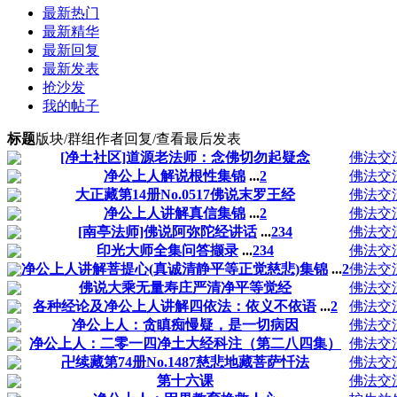
最新热门
最新精华
最新回复
最新发表
抢沙发
我的帖子
标题
版块/群组
作者
回复/查看
最后发表
[净土社区]道源老法师：念佛切勿起疑念
佛法交
净公上人解说根性集锦
...
2
佛法交
大正藏第14册No.0517佛说末罗王经
佛法交
净公上人讲解真信集锦
...
2
佛法交
[南亭法师]佛说阿弥陀经讲话
...
2
3
4
佛法交
印光大师全集问答撷录
...
2
3
4
佛法交
净公上人讲解菩提心(真诚清静平等正觉慈悲)集锦
...
2
佛法交
佛说大乘无量寿庄严清净平等觉经
佛法交
各种经论及净公上人讲解四依法：依义不依语
...
2
佛法交
净公上人：贪瞋痴慢疑，是一切病因
佛法交
净公上人：二零一四净土大经科注（第二八四集）
佛法交
卍续藏第74册No.1487慈悲地藏菩萨忏法
佛法交
第十六课
佛法交