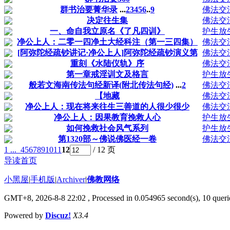
群书治要菁华录
...
2
3
4
5
6
..
9
佛法交
决定往生集
佛法交
一、命自我立原名《了凡四训》
护生放
净公上人：二零一四净土大经科注（第一三四集）
佛法交
[阿弥陀经疏钞讲记·净公上人]阿弥陀经疏钞演义第
佛法交
重刻《水陆仪轨》序
佛法交
第一章戒淫训文及格言
护生放
般若文海南传法句经新译(附北传法句经)
...
2
佛法交
【地藏
佛法交
净公上人：现在将来往生三善道的人很少很少
佛法交
净公上人：因果教育挽救人心
护生放
如何挽救社会风气系列
护生放
第1320部～佛说佛医经一卷
佛法交
1 ...
4
5
6
7
8
9
10
11
12
/ 12 页
导读首页
小黑屋
|
手机版
|
Archiver
|
佛教网络
GMT+8, 2026-8-8 22:02
, Processed in 0.054965 second(s), 10 querie
Powered by
Discuz!
X3.4