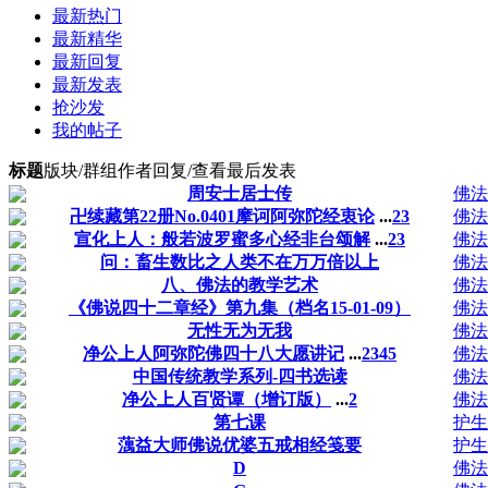
最新热门
最新精华
最新回复
最新发表
抢沙发
我的帖子
标题
版块/群组
作者
回复/查看
最后发表
周安士居士传
佛法
卍续藏第22册No.0401摩诃阿弥陀经衷论
...
2
3
佛法
宣化上人：般若波罗蜜多心经非台颂解
...
2
3
佛法
问：畜生数比之人类不在万万倍以上
佛法
八、佛法的教学艺术
佛法
《佛说四十二章经》第九集（档名15-01-09）
佛法
无性无为无我
佛法
净公上人阿弥陀佛四十八大愿讲记
...
2
3
4
5
佛法
中国传统教学系列-四书选读
佛法
净公上人百贤谭（增订版）
...
2
佛法
第七课
护生
蕅益大师佛说优婆五戒相经笺要
护生
D
佛法