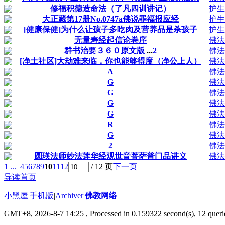
修福积德造命法（了凡四训讲记）
护生
大正藏第17册No.0747a佛说罪福报应经
护生
[健康保健]为什么让孩子多吃肉及营养品是杀孩子
护生
无量寿经起信论卷序
佛法
群书治要３６０原文版
...
2
佛法
[净土社区]大劫难来临，你也能够得度（净公上人）
佛法
A
佛法
G
佛法
G
佛法
G
佛法
G
佛法
R
佛法
G
佛法
2
佛法
圆瑛法师妙法莲华经观世音菩萨普门品讲义
佛法
1 ...
4
5
6
7
8
9
10
11
12
/ 12 页
下一页
导读首页
小黑屋
|
手机版
|
Archiver
|
佛教网络
GMT+8, 2026-8-7 14:25
, Processed in 0.159322 second(s), 12 querie