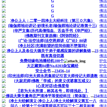
G
佛法
G
佛法
G
佛法
G
佛法
净公上人：二零一四净土大经科注（第三Ｏ六集）
佛法
[瑜伽师地论讲记·妙境长老]瑜伽师地论讲记卷第十三(
佛法
[华严文集]历代高僧指血、舌血手书《华严经》
佛法
[佛教期刊文章选摘]《阿弥陀经》
佛法
[广论·法空法师]法空恩师讲《广论》80讲
佛法
[净土社区]充满欲望的世间你能不堕落吗?
佛法
净公上人及各位大德关于弟子规感应篇的讲解集锦
...
2
3
佛法
既有真信切愿
佛法
免费结缘电池播经机100个
护生
大正藏第04册No.0203杂宝藏经
护生
安士全书
...
2
3
4
5
6
..
14
护生
[印光法师]印光大师永思集前记引言大师传记大师遗教
佛法
[大寂尼师]佛教「学戒」的意义优婆塞五戒义2
佛法
[心灵对话]念佛度母
佛法
【若为大水所漂，称其名号，即得浅处。】
佛法
佛说大乘无量寿庄严清净平等觉经科注（简体版）
...
2
3
4
佛法
[净土大经解演义·净公上人]净土大经解演义第五一八
佛法
问八：经第十三分须菩提说不可以三十二相见如来
佛法