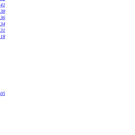
:41
:38
:36
:34
:31
:18
:05