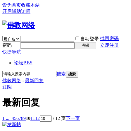
设为首页
收藏本站
开启辅助访问
找回密码
自动登录
密码
立即注册
登录
快捷导航
论坛
BBS
搜索
搜索
佛教网络
›
最新回复
订阅
最新回复
1 ...
4
5
6
7
8
9
10
11
12
/ 12 页
下一页