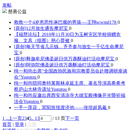
发帖
慈善公益
救救一个4岁患恶性淋巴瘤的男孩----王翔
scwmd178
0
[原创]12月放生通告
摩尼宝
0
【福慧论坛】2010年11月30日为玉树灾区学校捐赠衣
服、文具（组图）
慈心普被
0
[原创]每天节省几元钱，齐齐参与放生一千亿生命
摩尼
宝
0
[原创]释迦牟尼佛圣诞日供万盏酥油灯活动
摩尼宝
0
[原创]阿弥陀佛圣诞日供万盏酥油灯活动
摩尼宝
0
纯一和尚出席“全国政协民族和宗教委员会赴赣调研座谈
会”
Yugutou
0
纯一和尚陪同奥特莱斯林卓延主席、著名导演高希希考
察庐山大林寺遗址
Yugutou
0
纯一和尚应邀出席西安清凉寺大雄宝殿佛像开光暨祈福
法会
Yugutou
0
一手一莲花，冥阳筑筏渡济他——张培超
凤羲
0
1 ..
上一页
2
3
4
5
.. 13
/ 13 页
下一页
首页
|
登录
|
注册