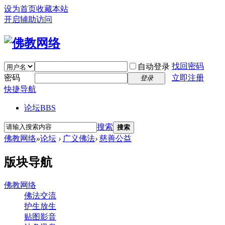
设为首页
收藏本站
开启辅助访问
找回密码
自动登录
密码
立即注册
登录
快捷导航
论坛
BBS
搜索
搜索
佛教网络
»
论坛
›
广义佛法
›
慈善公益
版块导航
佛教网络
佛法交流
护生放生
贴图影音