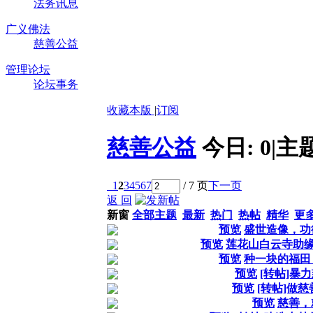
法务讯息
广义佛法
慈善公益
管理论坛
论坛事务
收藏本版
|
订阅
慈善公益
今日:
0
|
主
1
2
3
4
5
6
7
/ 7 页
下一页
返 回
新窗
全部主题
最新
热门
热帖
精华
更
预览
盛世造像，功
预览
莲花山白云寺助缘
预览
种一块的福田
预览
[转帖]暴
预览
[转帖]做
预览
慈善，