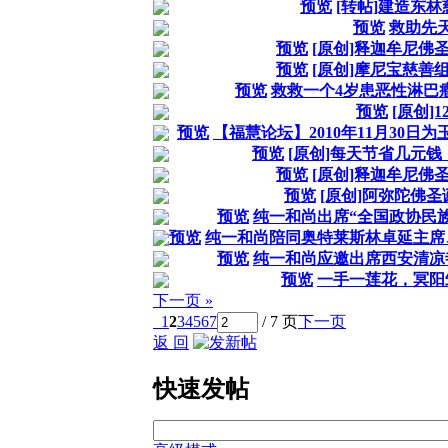
预览
[转帖]建造东
预览
救助先
预览
[原创]释迦牟尼佛
预览
[原创]摩尼宝慈善组
预览
救救一个4岁患恶性淋巴瘤的
预览
[原创]
预览
【福慧论坛】2010年11月30
预览
[原创]每天节省几元
预览
[原创]释迦牟尼佛
预览
[原创]阿弥陀佛
预览
纯一和尚出席“全国政协民
预览
纯一和尚陪同奥特莱斯林卓延主席
预览
纯一和尚应邀出席西安清凉
预览
一手一莲花，冥阳
下一页 »
1
2
3
4
5
6
7
/ 7 页
下一页
返 回
快速发帖