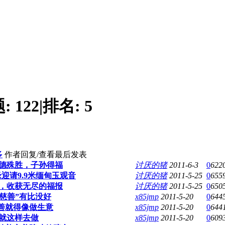
题:
122
|
排名:
5
多
作者
回复/查看
最后发表
德殊胜，子孙得福
讨厌的猪
2011-6-3
0
622
迎请9.9米缅甸玉观音
讨厌的猪
2011-5-25
0
655
，收获无尽的福报
讨厌的猪
2011-5-25
0
650
力慈善”有比没好
x85jmp
2011-5-20
0
644
慈善就得像做生意
x85jmp
2011-5-20
0
644
就这样去做
x85jmp
2011-5-20
0
609