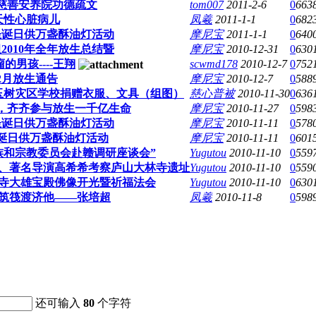
林慈善安养院功德疏文
tom007
2011-2-6
0
663
天性心脏病儿
凤羲
2011-1-1
0
682
圣诞日供万盏酥油灯活动
摩尼宝
2011-1-1
0
640
2010年全年放生总结暨
摩尼宝
2010-12-31
0
630
男孩----王翔
scwmd178
2010-12-7
0
752
12月放生通告
摩尼宝
2010-12-7
0
588
日为玉树灾区学校捐赠衣服、文具（组图）
慈心普被
2010-11-30
0
636
钱，齐齐参与放生一千亿生命
摩尼宝
2010-11-27
0
598
圣诞日供万盏酥油灯活动
摩尼宝
2010-11-11
0
578
圣诞日供万盏酥油灯活动
摩尼宝
2010-11-11
0
601
族和宗教委员会赴赣调研座谈会”
Yugutou
2010-11-10
0
559
、著名导演高希希考察庐山大林寺遗址
Yugutou
2010-11-10
0
559
寺大雄宝殿佛像开光暨祈福法会
Yugutou
2010-11-10
0
630
筑筏渡济他——张培超
凤羲
2010-11-8
0
598
还可输入
80
个字符