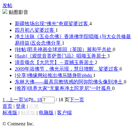
发帖
贴图影音
新疆牧场出现“佛光”奇观
娑婆过客
4
四月初八
娑婆过客
1
净土法脉《五会念佛》香港佛学院唱颂 (与大众共修最
易得益)
五会念佛分享
1
[转帖]郭关禅画全球巡回（英国）展
和平共处
0
[flash]《观世音菩萨普门品》唱颂
玉善居士
3
清音颂念【大悲咒】－震撼
玉善居士
2
2009年浴佛节，佛光示现，慧日增辉。
娑婆过客
6
[分享]佛缘网站推出佛乐随身听
pbdq
1
东林大佛------最具宗教情感的阿弥陀佛头像
到净土
0
[推荐]供养大家“无量寿净土陀罗尼”
一叶孤舟
0
1 ..
上一页
5
6
7
8
.. 18
/ 18 页
下一页
首页
|
登录
|
注册
标准版
|
触屏版
|
电脑版
|
客户端
© Comsenz Inc.