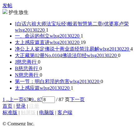
发帖
护生放生
[白话六祖大师法宝坛经]般若智慧第二章(优婆塞卢荣
wlxg20130220
1
一、命运的创立
wlxg20130220
1
太上感应篇直讲
wlxg20130220
19
净公上人鉴定佛说十善业道经简注易解
wlxg20130220
4
大正藏第02册No.0104佛说法印经
wlxg20130220
0
J
慈悲善行
0
B
慈悲善行
0
N
慈悲善行
0
第一节：明白邪淫的危害
wlxg20130220
0
太上感应篇
wlxg20130220
1
1 ..
上一页
6
7
8
9
.. 87
/ 87 页
下一页
首页
|
登录
|
注册
标准版
|
触屏版
|
电脑版
|
客户端
© Comsenz Inc.