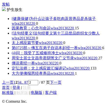
发帖
护生放生
[健康保健]为什么让孩子多吃肉及营养品是杀孩子
wlxg20130220
0
因果教育：心念与命运
wlxg20130220
15
[法句经要义]法句经要义第十三品世品纺织女少数人
wlxg20130220
0
太上感应篇节要
wlxg20130220
0
第0725部～佛五百弟子自说本起经一卷
wlxg20130220
6
(4)问：我受了五戒修持净土
wlxg20130220
0
周安士居士文昌帝君阴骘文广义节录
wlxg20130220
27
佛说斋经一卷
wlxg20130220
0
定弘法师：太上感应篇汇编讲记
wlxg20130220
133
大方便佛报恩经孝养品
wlxg20130220
1
上一页
1
2
3
4
.. 87
/ 87 页
下一页
首页
|
登录
|
注册
标准版
|
触屏版
|
电脑版
|
客户端
© Comsenz Inc.