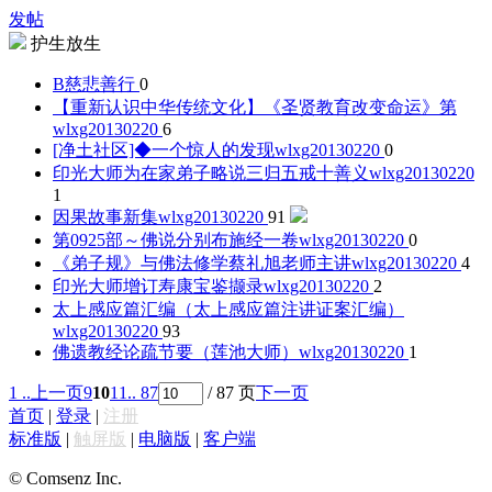
发帖
护生放生
B
慈悲善行
0
【重新认识中华传统文化】《圣贤教育改变命运》第
wlxg20130220
6
[净土社区]◆一个惊人的发现
wlxg20130220
0
印光大师为在家弟子略说三归五戒十善义
wlxg20130220
1
因果故事新集
wlxg20130220
91
第0925部～佛说分别布施经一卷
wlxg20130220
0
《弟子规》与佛法修学蔡礼旭老师主讲
wlxg20130220
4
印光大师增订寿康宝鉴撷录
wlxg20130220
2
太上感应篇汇编（太上感应篇注讲证案汇编）
wlxg20130220
93
佛遗教经论疏节要（莲池大师）
wlxg20130220
1
1 ..
上一页
9
10
11
.. 87
/ 87 页
下一页
首页
|
登录
|
注册
标准版
|
触屏版
|
电脑版
|
客户端
© Comsenz Inc.