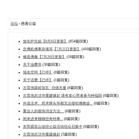
论坛
› 慈善公益
放生护生贴【8月6日更新】
(854篇回复)
念佛机佛事杂项等【7月21日更新】
(410篇回复)
修造佛像【7月26日更新】
(18篇回复)
关于油费等
(30篇回复)
域名空间【已停】
(0篇回复)
关于话费【已停】
(1篇回复)
古雷池舔砖加瓦··功德无量
(0篇回复)
古雷池忠洁寺重建缘起 请有发心慧者参与种福田
(0篇回复)
外道法术、邪术降头等都无法侵犯佛教徒...
(0篇回复)
重业人的最快消业方法....
(0篇回复)
闲来进来聊聊些奇特事...
(0篇回复)
东莞观音山送经公益活动信众召集中
(0篇回复)
古雷池忠洁寺重建缘起
(5篇回复)