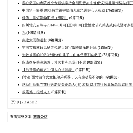
发心塑国内寺院首个专殿供奉持金刚海音如来像倡议/将礼请海涛法师
中国第一惨重100%特重被害烧伤儿童急需好心人帮助
(76篇回复)
供僧、供灯活动汇报（组图）
(0篇回复)
四川雅安云峰寺2014年8月4日至8月10日盂兰盆节八关斋戒传戒暨孝
九
(169篇回复)
共建大同和谐村
(0篇回复)
宁国市梅林镇凤栖寺拟建大雄宝殿随缘乐助启缘
(1篇回复)
为救被害的100%特重烧伤儿子，山东父亲割皮救子
(53篇回复)
应该多多关注慈善，其实非洲离我们不远
(0篇回复)
【治牙痛的偏方】個人心得發表...
(0篇回复)
[讨论]面对留守女童抱弟弟听课，仅有感动是不够的
(0篇回复)
感动!!!马躲寺前往敬老院关爱老人(图);农历12月前往硕集敬老院慰问老
很震撼，很感人！
(0篇回复)
页:
[1]
2
3
4
5
6
7
查看完整版本:
慈善公益