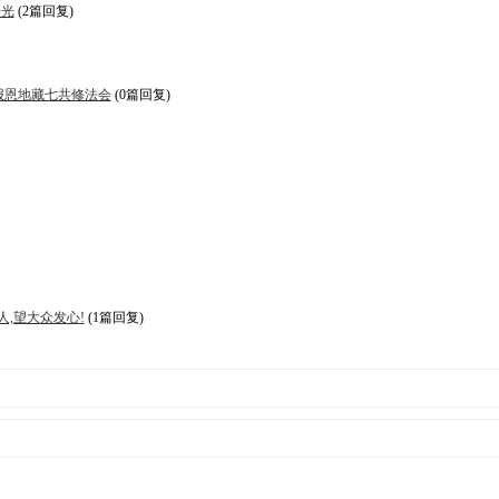
开光
(2篇回复)
亲报恩地藏七共修法会
(0篇回复)
人,望大众发心!
(1篇回复)