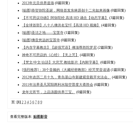
2013年元旦供养道场
(0篇回复)
[贴图]恭贺弥陀圣诞，网络首发东林原创十二光如来画像
(0篇回复)
【不可思议功德】阿弥陀经 高清 HD 诵念【动态字幕】
(3篇回复)
【全球首部】八十八佛洪名宝忏【高清 HD 视频】
(4篇回复)
[贴图]圣洁之地——宝莲寺
(1篇回复)
[贴图]佛音悠远的宝莲寺
(0篇回复)
【内含字幕教念】【超强咒语】佛顶尊胜陀罗尼
(2篇回复)
神奇不可思议的《心经》【无上咒】
(4篇回复)
【梵文/中文/台語】大悲咒 教唸影片【內附字幕】
(6篇回复)
[强烈推荐]：38个音频的《大藏经密教部》经咒梵音读诵
(1篇回复)
2012年农历二月十九，青岛湛山寺新建观音殿开光法会。
(4篇回复)
2011年法界圣凡冥阳两利水陆空普度大斋胜会
(6篇回复)
龙年元宵节，上品汤圆供养三宝。
(0篇回复)
页:
[1]
2
3
4
5
6
7
8
9
查看完整版本:
贴图影音