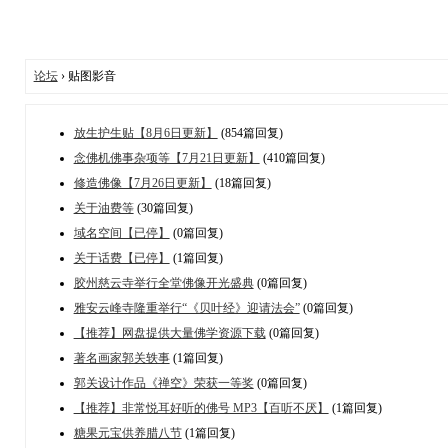
论坛
› 贴图影音
放生护生贴【8月6日更新】
(854篇回复)
念佛机佛事杂项等【7月21日更新】
(410篇回复)
修造佛像【7月26日更新】
(18篇回复)
关于油费等
(30篇回复)
域名空间【已停】
(0篇回复)
关于话费【已停】
(1篇回复)
胶州慈云寺举行全堂佛像开光盛典
(0篇回复)
雅安云峰寺隆重举行“《贝叶经》迎请法会”
(0篇回复)
【推荐】网盘提供大量佛学资源下载
(0篇回复)
著名画家郭关轶事
(1篇回复)
郭关设计作品《禅空》荣获一等奖
(0篇回复)
【推荐】非常悦耳好听的佛号 MP3【百听不厌】
(1篇回复)
糖果元宝供养腊八节
(1篇回复)