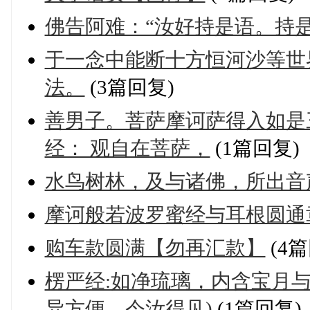
佛告阿难：“汝好持是语。持
于一念中能断十方恒河沙等世
法。
(3篇回复)
善男子。菩萨摩诃萨得入如是
经： 观自在菩萨，
(1篇回复)
水鸟树林，及与诸佛，所出音
摩诃般若波罗蜜经与耳根圆通
购车款圆满【勿再汇款】
(4篇
楞严经:如净琉璃，内含宝月与
异方便，令汝得见)
(1篇回复)