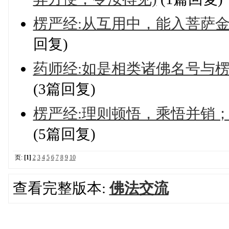
楞严经:从互用中，能入菩萨
回复)
药师经:如是相类诸佛名号与
(3篇回复)
楞严经:理则顿悟，乘悟并销
(5篇回复)
页:
[1]
2
3
4
5
6
7
8
9
10
查看完整版本:
佛法交流